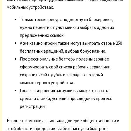
мобильных устройствах.
Только только ресурс подвергнуты блокировке,
нужно перейти с пункт меню и выбрать одной из
предложенных ссылок.
А же казино игроки также могут выиграть старые 250
бесплатных вращений, выбрав бонус казино.
Профессиональные беттеры полезны заранее
сформировать свой список рабочих зеркал или
сохранить сайт-дубль в закладках который
компьютерного устройства.
Госле завершения загрузки вы можете начать
сделали ставки, успешно проследовав процесс
регистрации.
Наконец, компания завоевала доверие общественности в
этой области, предоставляя безопасную и быстрые