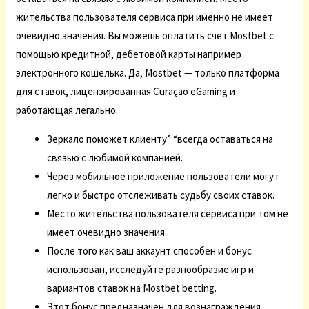
жительства пользователя сервиса при именно не имеет
очевидно значения. Вы можешь оплатить счет Mostbet с
помощью кредитной, дебетовой карты например
электронного кошелька. Да, Mostbet — только платформа
для ставок, лицензированная Curaçao eGaming и
работающая легально.
Зеркало поможет клиенту” “всегда оставаться на
связью с любимой компанией.
Через мобильное приложение пользователи могут
легко и быстро отслеживать судьбу своих ставок.
Место жительства пользователя сервиса при том не
имеет очевидно значения.
После того как ваш аккаунт способен и бонус
использован, исследуйте разнообразие игр и
вариантов ставок на Mostbet betting.
Этот бонус предназначен для вознаграждения