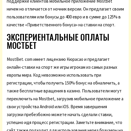
поддержке клиентов мобильное приложение Mostbet
ничем но отличается от ночник версии. Он предлагает своим
пользователям или бонусы до 400 евро и в сумме до 125% в
качестве «Приветственного бонуса» на ставки на спорт.
ЭКСПЕРИЕНТАЛЬНЫЕ ОПЛАТЫ
МОСТБЕТ
MostBet. com имеет лицензию Кюрасао и предлагает
онлайн-ставки на спорт же игры игрокам из самых разных
европы мира. Код невозможно использовать при
регистрации, чтобы получить 150% бонус на обналичить, а
также бесплатные вращения в казино. Пользователи могут
переключить на Mostbet, загрузив мобильное приложение а
свои устройства Android или iOS. Время завершения
загрузки пребезбожно можете начать сделали ставки,
успешно идя процесс регистрации. Заметьте внимание, что
сайт также подходит ддя использования через браузеры на