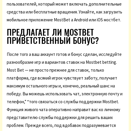
пользователей, который может включать дополнительные
средства или бесплатные вращения. Узнайте, как загрузить
мобильное приложение MostBet а Android или iOS
мостбет
.
ПРЕДЛАГАЕТ ЛИ MOSTBET
ПРИВЕТСТВЕННЫЙ БОНУС?
После того а ваш аккаунт готов и бонус сделан, исследуйте
разнообразие игр и вариантов ставок на Mostbet betting.
Most Bet — не просто прежнее для ставок, только
платформа, где всякий игрок чувствует заботу, получает
максимум остального игры и, конечно, реальный шанс на
победу. Вы можешь использовать чат, электронную почту и
телефон,” “того связаться со службы поддержки Mostbet.
Функция живого чата оперативно направит вас ко личному
представителю службы поддержки для решить ваших
проблем. Прежде всего, под вдобавок подразумевается