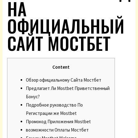
НА
ОФИЦИАЛЬНЫЙ
САЙТ МОСТБЕТ
Content
Обзор официальному Сайта Мостбет
Предлагает Ли Mostbet Приветственный
Бонус?
Подробное руководство По
Регистрации же Mostbet
Промокод Приложения Mostbet
возможности Оплаты Мостбет