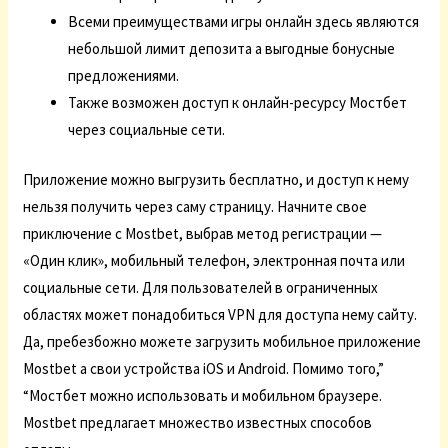
Всеми преимуществами игры онлайн здесь являются
небольшой лимит депозита а выгодные бонусные
предложениями.
Также возможен доступ к онлайн-ресурсу Мостбет
через социальные сети.
Приложение можно выгрузить бесплатно, и доступ к нему
нельзя получить через саму страницу. Начните свое
приключение с Mostbet, выбрав метод регистрации —
«Один клик», мобильный телефон, электронная почта или
социальные сети. Для пользователей в ограниченных
областях может понадобиться VPN для доступа нему сайту.
Да, пребезбожно можете загрузить мобильное приложение
Mostbet а свои устройства iOS и Android. Помимо того,”
“Мостбет можно использовать и мобильном браузере.
Mostbet предлагает множество известных способов