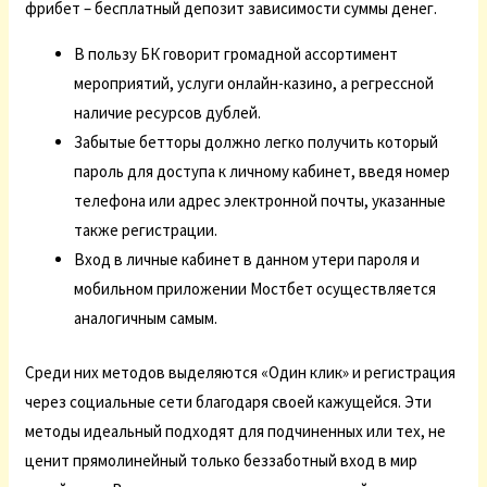
фрибет – бесплатный депозит зависимости суммы денег.
В пользу БК говорит громадной ассортимент
мероприятий, услуги онлайн-казино, а регрессной
наличие ресурсов дублей.
Забытые бетторы должно легко получить который
пароль для доступа к личному кабинет, введя номер
телефона или адрес электронной почты, указанные
также регистрации.
Вход в личные кабинет в данном утери пароля и
мобильном приложении Мостбет осуществляется
аналогичным самым.
Среди них методов выделяются «Один клик» и регистрация
через социальные сети благодаря своей кажущейся. Эти
методы идеальный подходят для подчиненных или тех, не
ценит прямолинейный только беззаботный вход в мир