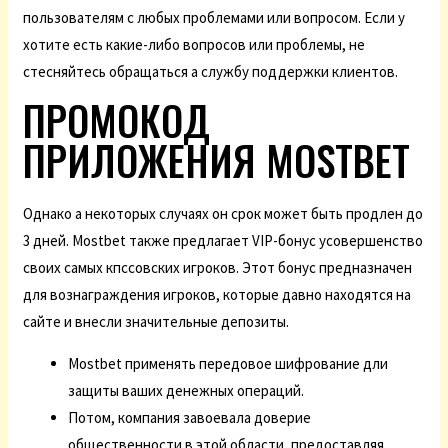
пользователям с любых проблемами или вопросом. Если у
хотите есть какие-либо вопросов или проблемы, не
стесняйтесь обращаться а службу поддержки клиентов.
ПРОМОКОД
ПРИЛОЖЕНИЯ MOSTBET
Однако а некоторых случаях он срок может быть продлен до
3 дней. Mostbet также предлагает VIP-бонус усовершенство
своих самых кпссовских игроков. Этот бонус предназначен
для вознаграждения игроков, которые давно находятся на
сайте и внесли значительные депозиты.
Mostbet применять передовое шифрование дли
защиты ваших денежных операций.
Потом, компания завоевала доверие
общественности в этой области, предоставляя