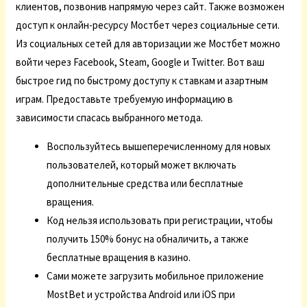
клиентов, позвонив напрямую через сайт. Также возможен
доступ к онлайн-ресурсу Мостбет через социальные сети.
Из социальных сетей для авторизации же Мостбет можно
войти через Facebook, Steam, Google и Twitter. Вот ваш
быстрое гид по быстрому доступу к ставкам и азартным
играм. Предоставьте требуемую информацию в
зависимости спасась выбранного метода.
Воспользуйтесь вышеперечисленному для новых
пользователей, который может включать
дополнительные средства или бесплатные
вращения.
Код нельзя использовать при регистрации, чтобы
получить 150% бонус на обналичить, а также
бесплатные вращения в казино.
Сами можете загрузить мобильное приложение
MostBet и устройства Android или iOS при