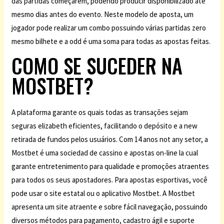
das partidas começarem, podendo producir disponibilizado até
mesmo dias antes do evento. Neste modelo de aposta, um
jogador pode realizar um combo possuindo várias partidas zero
mesmo bilhete e a odd é uma soma para todas as apostas feitas.
COMO SE SUCEDER NA
MOSTBET?
A plataforma garante os quais todas as transações sejam
seguras elizabeth eficientes, facilitando o depósito e a new
retirada de fundos pelos usuários. Com 14 anos not any setor, a
Mostbet é uma sociedad de cassino e apostas on-line la cual
garante entretenimento para qualidade e promoções atraentes
para todos os seus apostadores. Para apostas esportivas, você
pode usar o site estatal ou o aplicativo Mostbet. A Mostbet
apresenta um site atraente e sobre fácil navegação, possuindo
diversos métodos para pagamento, cadastro ágil e suporte