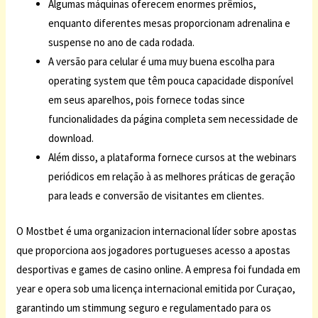
Algumas máquinas oferecem enormes prêmios,
enquanto diferentes mesas proporcionam adrenalina e
suspense no ano de cada rodada.
A versão para celular é uma muy buena escolha para
operating system que têm pouca capacidade disponível
em seus aparelhos, pois fornece todas since
funcionalidades da página completa sem necessidade de
download.
Além disso, a plataforma fornece cursos at the webinars
periódicos em relação à as melhores práticas de geração
para leads e conversão de visitantes em clientes.
O Mostbet é uma organizacion internacional líder sobre apostas
que proporciona aos jogadores portugueses acesso a apostas
desportivas e games de casino online. A empresa foi fundada em
year e opera sob uma licença internacional emitida por Curaçao,
garantindo um stimmung seguro e regulamentado para os