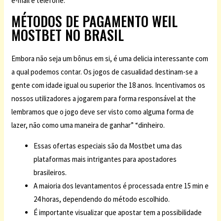
e-mail e telefone.
MÉTODOS DE PAGAMENTO WEIL
MOSTBET NO BRASIL
Embora não seja um bônus em si, é uma delicia interessante com
a qual podemos contar. Os jogos de casualidad destinam-se a
gente com idade igual ou superior the 18 anos. Incentivamos os
nossos utilizadores a jogarem para forma responsável at the
lembramos que o jogo deve ser visto como alguma forma de
lazer, não como uma maneira de ganhar” “dinheiro.
Essas ofertas especiais são da Mostbet uma das
plataformas mais intrigantes para apostadores
brasileiros.
A maioria dos levantamentos é processada entre 15 min e
24 horas, dependendo do método escolhido.
É importante visualizar que apostar tem a possibilidade