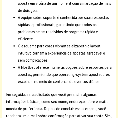
aposta em vitória de um moment com a marcação de mais
de dois gols.
A equipe sobre suporte é conhecida por suas respostas
rápidas e profissionais, garantindo que todos os
problemas sejam resolvidos de programa rápida e
eficiente.
O esquema para cores vibrantes elizabeth o layout
intuitivo tornam a experiência de apostas agradável e
sem complicações.
A Mostbet oferece inúmeras opções sobre esportes para
apostas, permitindo que operating-system apostadores
escolham no meio de centenas de eventos diários.
Em seguida, será solicitado que você preencha algumas
informações básicas, como seu nome, endereço sobre e-mail e
moeda de preferência. Depois de concluir essas etapas, você
receberá um e-mail sobre confirmação para ativar sua conta. Sim,