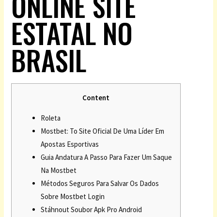
ONLINE SITE
ESTATAL NO
BRASIL
Content
Roleta
Mostbet: To Site Oficial De Uma Líder Em
Apostas Esportivas
Guia Andatura A Passo Para Fazer Um Saque
Na Mostbet
Métodos Seguros Para Salvar Os Dados
Sobre Mostbet Login
Stáhnout Soubor Apk Pro Android