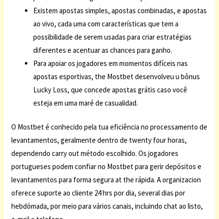
Existem apostas simples, apostas combinadas, e apostas
ao vivo, cada uma com características que tem a
possibilidade de serem usadas para criar estratégias
diferentes e acentuar as chances para ganho.
Para apoiar os jogadores em momentos difíceis nas
apostas esportivas, the Mostbet desenvolveu u bônus
Lucky Loss, que concede apostas grátis caso você
esteja em uma maré de casualidad.
O Mostbet é conhecido pela tua eficiência no processamento de
levantamentos, geralmente dentro de twenty four horas,
dependendo carry out método escolhido. Os jogadores
portugueses podem confiar no Mostbet para gerir depósitos e
levantamentos para forma segura at the rápida. A organizacion
oferece suporte ao cliente 24 hrs por dia, several dias por
hebdómada, por meio para vários canais, incluindo chat ao listo,