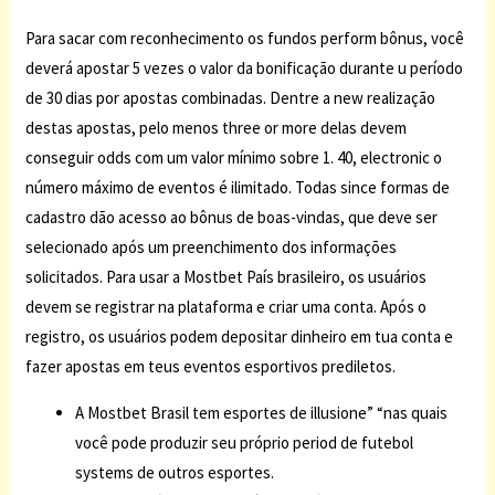
Para sacar com reconhecimento os fundos perform bônus, você
deverá apostar 5 vezes o valor da bonificação durante u período
de 30 dias por apostas combinadas. Dentre a new realização
destas apostas, pelo menos three or more delas devem
conseguir odds com um valor mínimo sobre 1. 40, electronic o
número máximo de eventos é ilimitado. Todas since formas de
cadastro dão acesso ao bônus de boas-vindas, que deve ser
selecionado após um preenchimento dos informações
solicitados. Para usar a Mostbet País brasileiro, os usuários
devem se registrar na plataforma e criar uma conta. Após o
registro, os usuários podem depositar dinheiro em tua conta e
fazer apostas em teus eventos esportivos prediletos.
A Mostbet Brasil tem esportes de illusione” “nas quais
você pode produzir seu próprio period de futebol
systems de outros esportes.