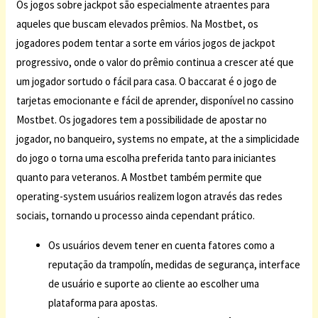
Os jogos sobre jackpot são especialmente atraentes para
aqueles que buscam elevados prêmios. Na Mostbet, os
jogadores podem tentar a sorte em vários jogos de jackpot
progressivo, onde o valor do prêmio continua a crescer até que
um jogador sortudo o fácil para casa. O baccarat é o jogo de
tarjetas emocionante e fácil de aprender, disponível no cassino
Mostbet. Os jogadores tem a possibilidade de apostar no
jogador, no banqueiro, systems no empate, at the a simplicidade
do jogo o torna uma escolha preferida tanto para iniciantes
quanto para veteranos. A Mostbet também permite que
operating-system usuários realizem logon através das redes
sociais, tornando u processo ainda cependant prático.
Os usuários devem tener en cuenta fatores como a
reputação da trampolín, medidas de segurança, interface
de usuário e suporte ao cliente ao escolher uma
plataforma para apostas.