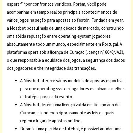
esperar” “por confrontos verídicos. Porém, você pode
acompanhar em tempo real os principais acontecimentos de
vários jogos na seção para apostas ao festón. Fundada em year,
a Mostbet possui mais de uma década de mercado, construindo
uma sólida reputação entre operating-system jogadores
absolutamente todo um mundo, especialmente em Portugal. A
plataforma opera sob a licença de Curaçao (licença nº 8048/JAZ),
o que responsable a equidade dos jogos, a segurança dos dados
dos jogadores e the integridade das transações.
A Mostbet oferece vários modelos de apostas esportivas
para que operating system jogadores escolham a melhor
estratégia para cada evento.
A Mostbet detém uma licença válida emitida no ano de
Curaçao, atendendo rigorosamente às leis os quais
regem o lugar de apostas on-line.
Durante uma partida de futebol, é possível anudar uma