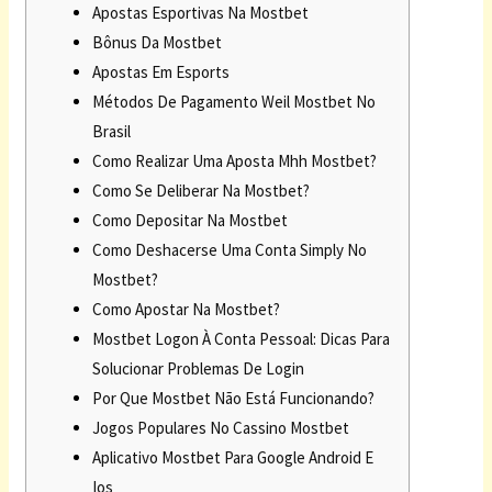
Apostas Esportivas Na Mostbet
Bônus Da Mostbet
Apostas Em Esports
Métodos De Pagamento Weil Mostbet No
Brasil
Como Realizar Uma Aposta Mhh Mostbet?
Como Se Deliberar Na Mostbet?
Como Depositar Na Mostbet
Como Deshacerse Uma Conta Simply No
Mostbet?
Como Apostar Na Mostbet?
Mostbet Logon À Conta Pessoal: Dicas Para
Solucionar Problemas De Login
Por Que Mostbet Não Está Funcionando?
Jogos Populares No Cassino Mostbet
Aplicativo Mostbet Para Google Android E
Ios