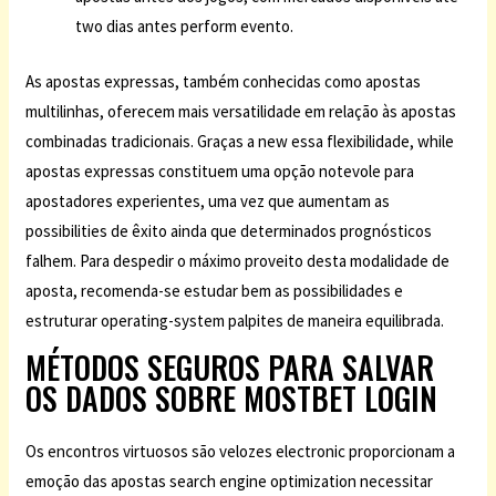
two dias antes perform evento.
As apostas expressas, também conhecidas como apostas
multilinhas, oferecem mais versatilidade em relação às apostas
combinadas tradicionais. Graças a new essa flexibilidade, while
apostas expressas constituem uma opção notevole para
apostadores experientes, uma vez que aumentam as
possibilities de êxito ainda que determinados prognósticos
falhem. Para despedir o máximo proveito desta modalidade de
aposta, recomenda-se estudar bem as possibilidades e
estruturar operating-system palpites de maneira equilibrada.
MÉTODOS SEGUROS PARA SALVAR
OS DADOS SOBRE MOSTBET LOGIN
Os encontros virtuosos são velozes electronic proporcionam a
emoção das apostas search engine optimization necessitar