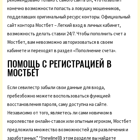
конечно возможности попасть а ловушку мошенников,
подделавших оригинальный ресурс конторы. Официальный
сайт контора Мостбет – Легкий вход в личных кабинет,
возможность делать ставки 24/7. Чтобы пополнить счет а
Мостбет, вам невозможно авторизоваться в своем
кабинете и переходят в раздел «Пополнение счета».
ПОМОЩЬ С РЕГИСТРАЦИЕЙ В
МОСТБЕТ
Если севилестр забыли свои данные для входа,
пребезбожно можете воспользоваться функцией
восстановления пароля, саму доступна на сайте.
Независимо от того, являетесь ли сами новичком в
королевстве онлайн-ставок или опытным игроком, Мостбет
предложила множество возможностей для развлечения и
заработанных.” “[newline]В этом разделе вы найдете