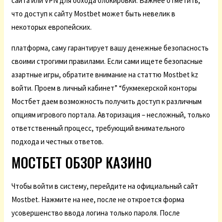
сайта или VPN для обхода блокировки. Важнее отметить,
что доступ к сайту Mostbet может быть невелик в
некоторых европейских.
платформа, саму гарантирует вашу денежные безопасность
своими строгими правилами. Если сами ищете безопасные
азартные игры, обратите внимание на статтю Mostbet kz
войти. Проем в личный кабинет” “букмекерской конторы
Мостбет даем возможность получить доступ к различным
опциям игрового портала. Авторизация – несложный, только
ответственный процесс, требующий внимательного
подхода и честных ответов.
МОСТБЕТ ОБЗОР КАЗИНО
Чтобы войти в систему, перейдите на официальный сайт
Mostbet. Нажмите на нее, после не откроется форма
усовершенство ввода логина только пароля. После