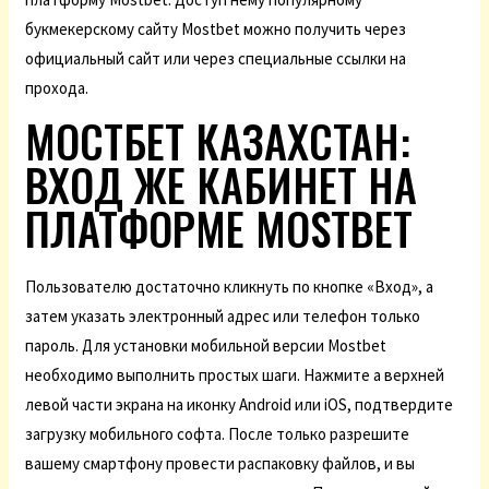
букмекерскому сайту Mostbet можно получить через
официальный сайт или через специальные ссылки на
прохода.
МОСТБЕТ КАЗАХСТАН:
ВХОД ЖЕ КАБИНЕТ НА
ПЛАТФОРМЕ MOSTBET
Пользователю достаточно кликнуть по кнопке «Вход», а
затем указать электронный адрес или телефон только
пароль. Для установки мобильной версии Mostbet
необходимо выполнить простых шаги. Нажмите а верхней
левой части экрана на иконку Android или iOS, подтвердите
загрузку мобильного софта. После только разрешите
вашему смартфону провести распаковку файлов, и вы