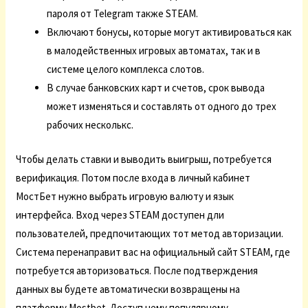
пароля от Telegram также STEAM.
Включают бонусы, которые могут активироваться как
в малодейственных игровых автоматах, так и в
системе целого комплекса слотов.
В случае банковских карт и счетов, срок вывода
может изменяться и составлять от одного до трех
рабочих несколькс.
Чтобы делать ставки и выводить выигрыш, потребуется
верификация. Потом после входа в личный кабинет
МостБет нужно выбрать игровую валюту и язык
интерфейса. Вход через STEAM доступен дли
пользователей, предпочитающих тот метод авторизации.
Система перенаправит вас на официальный сайт STEAM, где
потребуется авторизоваться. После подтверждения
данных вы будете автоматически возвращены на
платформу Mostbet. Доступ нему популярному