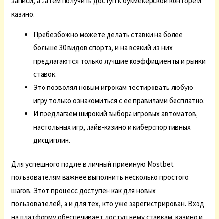
записи, а затем получить доступ к букмекерской конторе и
казино.
Пребезбожно можете делать ставки на более
больше 30 видов спорта, и на всякий из них
предлагаются только лучшие коэффициенты и рынки
ставок.
Это позволял новым игрокам тестировать любую
игру только ознакомиться с ее правилами бесплатно.
И предлагаем широкий выбора игровых автоматов,
настольных игр, лайв-казино и киберспортивных
дисциплин.
Для успешного подле в личный приемную Mostbet
пользователям важнее выполнить несколько простого
шагов. Этот процесс доступен как для новых
пользователей, а и для тех, кто уже зарегистрирован. Вход
на платформу обеспечивает доступ нему ставкам, казино и