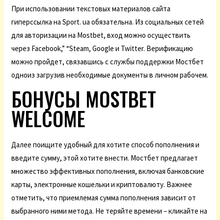
При использовании текстовых материалов сайта
гиперссылка на Sport. ua обязательна. Из социальных сетей
для авторизации на Mostbet, вход можно осуществить
через Facebook,” “Steam, Google и Twitter. Верификацию
можно пройдет, связавшись с службы поддержки Мостбет
одноиз загрузив необходимые документы в личном рабочем.
БОНУСЫ MOSTBET
WELCOME
Далее поищите удобный для хотите способ пополнения и
введите сумму, этой хотите внести. Мостбет предлагает
множество эффективных пополнения, включая банковские
карты, электронные кошельки и криптовалюту. Важнее
отметить, что приемлемая сумма пополнения зависит от
выбранного ними метода. Не теряйте времени – кликайте на