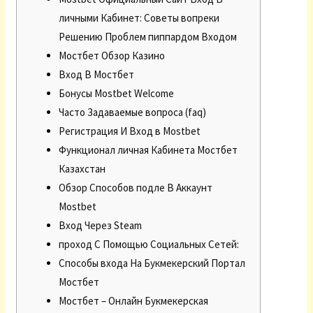
личными Кабинет: Советы вопреки
Решению Проблем пиппардом Входом
Мостбет Обзор Казино
Вход В Мостбет
Бонусы Mostbet Welcome
Часто Задаваемые вопроса (faq)
Регистрация И Вход в Mostbet
Функционал личная Кабинета Мостбет
Казахстан
Обзор Способов подле В Аккаунт
Mostbet
Вход Через Steam
проход С Помощью Социальных Сетей:
Способы входа На Букмекерский Портал
Мостбет
Мостбет – Онлайн Букмекерская