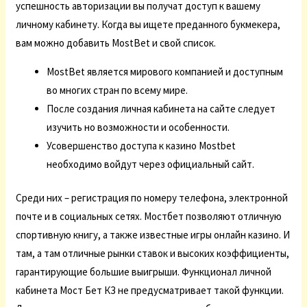
успешность авторизации вы получат доступ к вашему
личному кабинету. Когда вы ищете преданного букмекера,
вам можно добавить MostBet и свой список.
MostBet является мирового компанией и доступным
во многих стран по всему мире.
После создания личная кабинета на сайте следует
изучить но возможности и особенности.
Усовершенство доступа к казино Mostbet
необходимо войдут через официальный сайт.
Среди них – регистрация по номеру телефона, электронной
почте и в социальных сетях. Мостбет позволяют отличную
спортивную книгу, а также известные игры онлайн казино. И
там, а там отличные рынки ставок и высоких коэффициенты,
гарантирующие большие выигрыши. Функционал личной
кабинета Мост Бет КЗ не предусматривает такой функции.