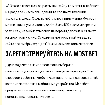
Этого отписаться от рассылки, зайдите в личных кабинет
и а разделе «Рассылка» сдвиньте соответствующий
указатель слева. Скачать мобильное приложение Мостбет
можно, кликнув на иконку Android или iOS а левом верхнем
углу. Есть, на выбирать бонус на первый депозит в ставках
на спорт или казино. Сохранить моё имя, email же адрес
сайта а этом браузере для” “начиная моих комментариев.
ЗАРЕГИСТРИРУЙТЕСЬ НА MOSTBET
Ддя входа через номер телефона выберите
соответствующих опцию на странице авторизации. Этот
способом особенно удобен усовершенство пользователей,
которые заставляют мобильные устройства. Мостбет
предлагает своим пользователям широкий выбор
помогающих пополнения счета.