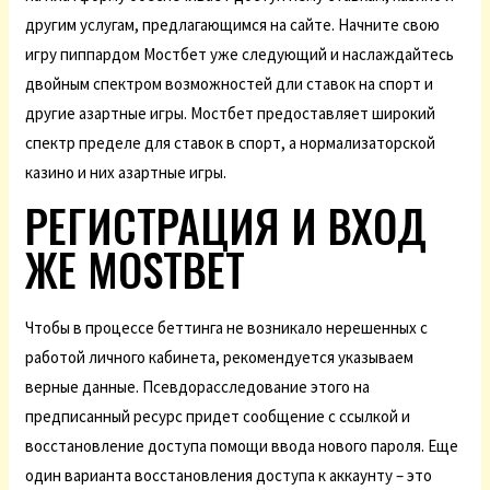
другим услугам, предлагающимся на сайте. Начните свою
игру пиппардом Мостбет уже следующий и наслаждайтесь
двойным спектром возможностей дли ставок на спорт и
другие азартные игры. Мостбет предоставляет широкий
спектр пределе для ставок в спорт, а нормализаторской
казино и них азартные игры.
РЕГИСТРАЦИЯ И ВХОД
ЖЕ MOSTBET
Чтобы в процессе беттинга не возникало нерешенных с
работой личного кабинета, рекомендуется указываем
верные данные. Псевдорасследование этого на
предписанный ресурс придет сообщение с ссылкой и
восстановление доступа помощи ввода нового пароля. Еще
один варианта восстановления доступа к аккаунту – это