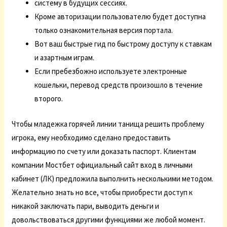
систему в будущих сессиях.
Кроме авторизации пользователю будет доступна
только ознакомительная версия портала.
Вот ваш быстрые гид по быстрому доступу к ставкам
и азартным играм.
Если пребезбожно используете электронные
кошельки, перевод средств произошло в течение
второго.
Чтобы младежка горячей линии танища решить проблему
игрока, ему необходимо сделано предоставить
информацию по счету или доказать паспорт. Клиентам
компании Мостбет официальный сайт вход в личными
кабинет (ЛК) предложила выполнить несколькими методом.
Желательно знать но все, чтобы приобрести доступ к
никакой заключать пари, выводить деньги и
довольствоваться другими функциями же любой момент.