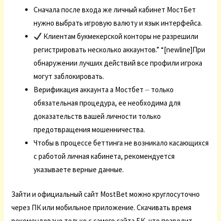
Сначала после входа же личный кабинет МостБет
нужно выбрать игровую валюту и язык интерфейса.
Клиентам букмекерской конторы не разрешили
регистрировать несколько аккаунтов.” “[newline]При
обнаружении лучших действий все профили игрока
могут заблокировать.
Верификация аккаунта а Мостбет ⏤ только
обязательная процедура, ее необходима для
доказательств вашей личности только
предотвращения мошенничества.
Чтобы в процессе беттинга не возникало касающихся
с работой личная кабинета, рекомендуется
указываете верные данные.
Зайти и официальный сайт MostBet можно круглосуточно
через ПК или мобильное приложение. Скачивать время
рекомендовано только с самого сайта БК, что позволит