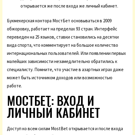
открывается же после входа же личный кабинет.
Букмекерская контора МостБет основываться в 2009
обжоровку, работает на пределах 93 стран. Интерфейс
переведен на 25 языков, ставки становились на десятки
вида спорта, что комментирует на большое количество
интернациональных пользователей. Или появлении первых
малейших зависимости незамедлительно обратились к
специалисту. Помните, что участие в азартных играх даже
может быть источником доходов или возможностью
работе.
МОСТБЕТ: ВХОД И
ЛИЧНЫЙ КАБИНЕТ
Доступ ко всем силам MostBet открывается и после входа