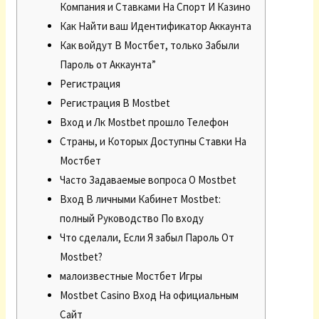
Компания и Ставками На Спорт И Казино
Как Найти ваш Идентификатор Аккаунта
Как войдут В Мостбет, только Забыли
Пароль от Аккаунта”
Регистрация
Регистрация В Mostbet
Вход и Лк Mostbet прошло Телефон
Страны, и Которых Доступны Ставки На
Мостбет
Часто Задаваемые вопроса О Mostbet
Вход В личными Кабинет Mostbet:
полный Руководство По входу
Что сделали, Если Я забыл Пароль От
Mostbet?
малоизвестные Мостбет Игры
Mostbet Casino Вход На официальным
Сайт