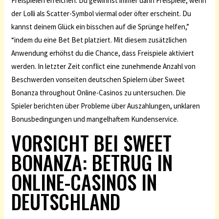
Freispielen erreichen. Du gewinnst immer dann Freispiele, wenn
der Lolli als Scatter-Symbol viermal oder öfter erscheint. Du
kannst deinem Glück ein bisschen auf die Sprünge helfen,”
“indem du eine Bet Bet platziert. Mit diesem zusätzlichen
Anwendung erhöhst du die Chance, dass Freispiele aktiviert
werden. In letzter Zeit conflict eine zunehmende Anzahl von
Beschwerden vonseiten deutschen Spielern über Sweet
Bonanza throughout Online-Casinos zu untersuchen. Die
Spieler berichten über Probleme über Auszahlungen, unklaren
Bonusbedingungen und mangelhaftem Kundenservice.
VORSICHT BEI SWEET
BONANZA: BETRUG IN
ONLINE-CASINOS IN
DEUTSCHLAND