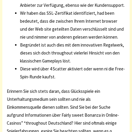
Anbieter zur Verfügung, ebenso wie der Kundensupport.
Wir haben das SSL-Zertifikat identifiziert, had been
bedeutet, dass die zwischen Ihrem Internet browser
und der Web site geteilten Daten verschlüsselt sind und
nie und nimmer von anderen gelesen werden können.
Begründet ist auch dies mit dem innovativen Regelwerk,
dieses sich doch throughout vielerlei Hinsicht von den
klassischen Gameplays löst.
Diese wird über 4 Scatter aktiviert oder wenn ni die Free-
Spin-Runde kaufst.
Erinnern Sie sich stets daran, dass Glücksspiele ein
Unterhaltungsmedium sein sollten und nie als
Einkommensquelle dienen sollten. Sind Sie bei der Suche
aufgrund Informationen über Fairly sweet Bonanza in Online-
Casinos” “throughout Deutschland? Hier sind oftmals einige
Spielerfahrungen, expire Sie beachten sollten, wenn es o