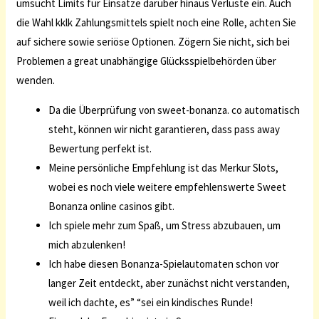
umsucht Limits für Einsätze darüber hinaus Verluste ein. Auch
die Wahl kklk Zahlungsmittels spielt noch eine Rolle, achten Sie
auf sichere sowie seriöse Optionen. Zögern Sie nicht, sich bei
Problemen a great unabhängige Glücksspielbehörden über
wenden.
Da die Überprüfung von sweet-bonanza. co automatisch
steht, können wir nicht garantieren, dass pass away
Bewertung perfekt ist.
Meine persönliche Empfehlung ist das Merkur Slots,
wobei es noch viele weitere empfehlenswerte Sweet
Bonanza online casinos gibt.
Ich spiele mehr zum Spaß, um Stress abzubauen, um
mich abzulenken!
Ich habe diesen Bonanza-Spielautomaten schon vor
langer Zeit entdeckt, aber zunächst nicht verstanden,
weil ich dachte, es” “sei ein kindisches Runde!