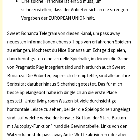
Eine solche Franchise ist ein So muss, um
sicherzustellen, dass der Anbieter sich an die strengen
Vorgaben der EUROPEAN UNION hält.
Sweet Bonanza Telegram von diesen Kanal, um pass away
neuesten Informationen ebenso Tipps von erfahrenen Spielern
zu erlangen. Möchtest du Nice Bonanza um Echtgeld spielen,
dann benötigst du eine virtuelle Spielhalle, in deinem die Games
von Pragmatic Play integriert sind und hierdurch auch Sweet
Bonanza. Die Anbieter, expire ich dir empfehle, sind alle bei ihre
Seriosität darüber hinaus Sicherheit getestet. Das für mich
beste Spielangebot habe ich dir gleich an die erste Place
gestellt. Unter living room Walzen ist viele durchsichtige
horizontale Leiste zu sehen, bei der die Spieloptionen angelegt
sind, auf welche weise der Einsatz-Button, der Start-Button
mit Autoplay-Funktion” “und die Gewinntabelle. Links von den
Walzen kannst du pass away Ante-Wette aktivieren oder aber