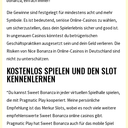
bonanza, einfach immer!
Die Gewinne sind festgelegt für mindestens acht und mehr
Symbole. Es ist bedeutend, seriöse Online-Casinos zu wählen,
um sicherzustellen, dass dein Spielerlebnis sicher und good ist.
In ungenauen Casinos könntest du betrügerischen
Geschäftspraktiken ausgesetzt sein und dein Geld verlieren. Die
Risiken von Nice Bonanza in Online-Casinos in Deutschland sind
nicht zu unterschätzen.
KOSTENLOS SPIELEN UND DEN SLOT
KENNENLERNEN
“Du kannst Sweet Bonanza in jeder virtuellen Spielhalle spielen,
die mit Pragmatic Play kooperiert. Meine persönliche
Empfehlung ist das Merkur Slots, wobei es noch viele weitere
empfehlenswerte Sweet Bonanza online casinos gibt.
Pragmatic Play hat Sweet Bonanza auch für das mobile Spiel