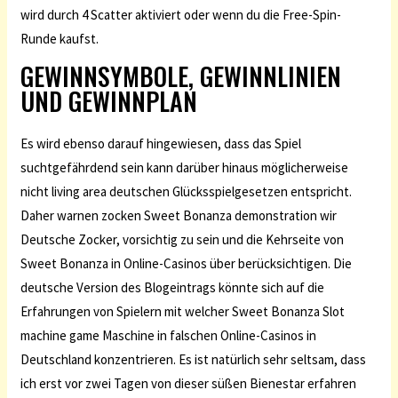
wird durch 4 Scatter aktiviert oder wenn du die Free-Spin-
Runde kaufst.
GEWINNSYMBOLE, GEWINNLINIEN
UND GEWINNPLAN
Es wird ebenso darauf hingewiesen, dass das Spiel
suchtgefährdend sein kann darüber hinaus möglicherweise
nicht living area deutschen Glücksspielgesetzen entspricht.
Daher warnen zocken Sweet Bonanza demonstration wir
Deutsche Zocker, vorsichtig zu sein und die Kehrseite von
Sweet Bonanza in Online-Casinos über berücksichtigen. Die
deutsche Version des Blogeintrags könnte sich auf die
Erfahrungen von Spielern mit welcher Sweet Bonanza Slot
machine game Maschine in falschen Online-Casinos in
Deutschland konzentrieren. Es ist natürlich sehr seltsam, dass
ich erst vor zwei Tagen von dieser süßen Bienestar erfahren