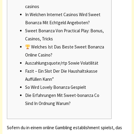
casinos
In Welchen Internet Casinos Wird Sweet
Bonanza Mit Echtgeld Angeboten?
Sweet Bonanza Von Practical Play: Bonus,
Casinos, Tricks
Welches Ist Das Beste Sweet Bonanza
Online Casino?
Auszahlungsquote/rtp Sowie Volatilität
Fazit – Ein Slot Der Die Haushaltskasse
Auffüllen Kann”
So Wird Lovely Bonanza Gespielt
Die Erfahrungen Mit Sweet-bonanza Co
Sind In Ordnung Warum?
Sofern du in einem online Gambling establishment spielst, das