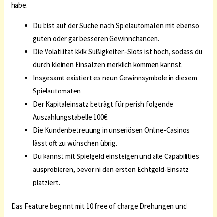
habe.
Du bist auf der Suche nach Spielautomaten mit ebenso
guten oder gar besseren Gewinnchancen.
Die Volatilität kklk Süßigkeiten-Slots ist hoch, sodass du
durch kleinen Einsätzen merklich kommen kannst.
Insgesamt existiert es neun Gewinnsymbole in diesem
Spielautomaten.
Der Kapitaleinsatz beträgt für perish folgende
Auszahlungstabelle 100€.
Die Kundenbetreuung in unseriösen Online-Casinos
lässt oft zu wünschen übrig.
Du kannst mit Spielgeld einsteigen und alle Capabilities
ausprobieren, bevor ni den ersten Echtgeld-Einsatz
platziert.
Das Feature beginnt mit 10 free of charge Drehungen und