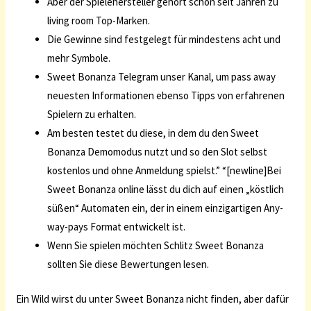
Aber der Spielehersteller gehört schon seit Jahren zu
living room Top-Marken.
Die Gewinne sind festgelegt für mindestens acht und
mehr Symbole.
Sweet Bonanza Telegram unser Kanal, um pass away
neuesten Informationen ebenso Tipps von erfahrenen
Spielern zu erhalten.
Am besten testet du diese, in dem du den Sweet
Bonanza Demomodus nutzt und so den Slot selbst
kostenlos und ohne Anmeldung spielst.” “[newline]Bei
Sweet Bonanza online lässt du dich auf einen „köstlich
süßen“ Automaten ein, der in einem einzigartigen Any-
way-pays Format entwickelt ist.
Wenn Sie spielen möchten Schlitz Sweet Bonanza
sollten Sie diese Bewertungen lesen.
Ein Wild wirst du unter Sweet Bonanza nicht finden, aber dafür