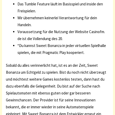
Das Tumble Feature läuft im Basisspiel und inside den
Freispielen.
Wir übernehmen keinerlei Verantwortung für dein
Handeln.
Voraussetzung für die Nutzung der Website Casinofm.
de ist die Vollendung des 20.
“Du kannst Sweet Bonanza in jeder virtuellen Spielhalle
spielen, die mit Pragmatic Play kooperiert.
Sobald du alles verinnerlicht hat, ist es an der Zeit, Sweet
Bonanza um Echtgeld zu spielen. Bist du noch nicht überzeugt
und möchtest weitere Games kostenlos testen, dann hast du
dazu ebenfalls die Gelegenheit. Du bist auf der Suche nach
Spielautomaten mit ebenso guten oder gar besseren
Gewinnchancen. Der Provider ist für seine Innovationen
bekannt, die er immer wieder in seine Automatenspiele
einbringt. Mit Sweet Bonanza ist dem Entwickler erneut ein