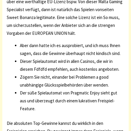
über eine werthaltige EU-Lizenz bspw. Von dieser Malta Gaming
Specialist verfügt, dann ist natürlich das Spielen vonseiten
Sweet Bonanza legitimate. Eine solche Lizenz ist ein So muss,
um sicherzustellen, wenn der Anbieter sich an die strengen
Vorgaben der EUROPEAN UNION hält.
Aber dann hatte ich es ausprobiert, und ich muss Ihnen
sagen, dass die Gewinne überhaupt nicht kindisch sind.
Dieser Spielautomat wird in allen Casinos, die wir in
diesem Fdfdfd empfehlen, auch kostenlos angeboten.
Zögern Sie nicht, einander bei Problemen a good
unabhängige Glücksspielbehörden über wenden.
Der süße Spielautomat von Pragmatic Enjoy sieht gut
aus und überzeugt durch einem lukrativen Freispiel-
Feature.
Die absoluten Top-Gewinne kannst du wirklich in den