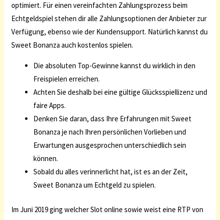
optimiert. Für einen vereinfachten Zahlungsprozess beim
Echtgeldspiel stehen dir alle Zahlungsoptionen der Anbieter zur
Verfügung, ebenso wie der Kundensupport. Natürlich kannst du
Sweet Bonanza auch kostenlos spielen.
Die absoluten Top-Gewinne kannst du wirklich in den
Freispielen erreichen.
Achten Sie deshalb bei eine gültige Glücksspiellizenz und
faire Apps.
Denken Sie daran, dass Ihre Erfahrungen mit Sweet
Bonanza je nach Ihren persönlichen Vorlieben und
Erwartungen ausgesprochen unterschiedlich sein
können.
Sobald du alles verinnerlicht hat, ist es an der Zeit,
Sweet Bonanza um Echtgeld zu spielen.
Im Juni 2019 ging welcher Slot online sowie weist eine RTP von