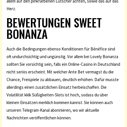
allem auf den pinkfarbenen Lutscher achten, sowie das auf das
Herz.
BEWERTUNGEN SWEET
BONANZA
Auch die Bedingungen ebenso Konditionen für Bénéfice sind
oft undurchsichtig und ungünstig. Vor allem bei Lovely Bonanza
sollten Sie vorsichtig sein, falls ein Online-Casino in Deutschland
nicht seriös erscheint. Mit welcher Ante Bet vermagst du die
Chance, Freispiele zu abbauen, deutlich erhöhen. Dafür musste
allerdings einen zusätzlichen Einsatz herbeischaffen. Die
Volatilität kklk Süßigkeiten-Slots ist hoch, sodass du über
kleinen Einsätzen merklich kommen kannst. Sie können auch
unseren Telegram-Kanal abonnieren, wo wir aktuelle
Nachrichten veröffentlichen können.