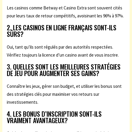
Les casinos comme Betway et Casino Extra sont souvent cités
pour leurs taux de retour compétitifs, avoisinant les 96% à 97%.
2. LES CASINOS EN LIGNE FRANÇAIS SONT-ILS
SÛRS?
Oui, tant qu’ils sont régulés par des autorités respectées.
Vérifiez toujours la licence d’un casino avant de vous inscrire.
3. QUELLES SONT LES MEILLEURES STRATÉGIES
DE JEU POUR AUGMENTER SES GAINS?
Connaître les jeux, gérer son budget, et utiliser les bonus sont
des stratégies clés pour maximiser vos retours sur
investissements.
4. LES BONUS D’INSCRIPTION SONT-ILS
VRAIMENT AVANTAGEUX?