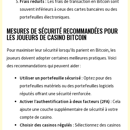
Frais réduits :
Les frais de transaction en Bitcoin sont
souvent inférieurs à ceux des cartes bancaires ou des
portefeuilles électroniques.
MESURES DE SÉCURITÉ RECOMMANDÉES POUR
LES JOUEURS DE CASINO BITCOIN
Pour maximiser leur sécurité lorsqu’ils parient en Bitcoin, les
joueurs doivent adopter certaines meilleures pratiques. Voici
des recommandations qui peuvent aider :
Utiliser un portefeuille sécurisé :
Optez pour des
portefeuilles matériels ou des portefeuilles logiciels
réputés offrant une sécurité renforcée.
Activer l’authentification à deux facteurs (2FA) :
Cela
ajoute une couche supplémentaire de sécurité à votre
compte de casino.
Choisir des casinos régulés :
Sélectionnez des casinos