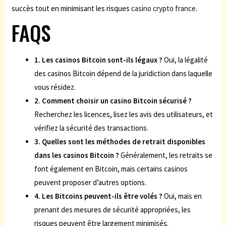
succès tout en minimisant les risques
casino crypto france
.
FAQS
1. Les casinos Bitcoin sont-ils légaux ?
Oui, la légalité
des casinos Bitcoin dépend de la juridiction dans laquelle
vous résidez.
2. Comment choisir un casino Bitcoin sécurisé ?
Recherchez les licences, lisez les avis des utilisateurs, et
vérifiez la sécurité des transactions.
3. Quelles sont les méthodes de retrait disponibles
dans les casinos Bitcoin ?
Généralement, les retraits se
font également en Bitcoin, mais certains casinos
peuvent proposer d’autres options.
4. Les Bitcoins peuvent-ils être volés ?
Oui, mais en
prenant des mesures de sécurité appropriées, les
risques peuvent être largement minimisés.