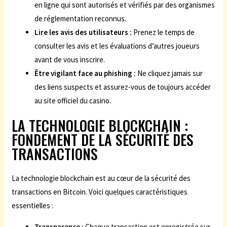
en ligne qui sont autorisés et vérifiés par des organismes
de réglementation reconnus.
Lire les avis des utilisateurs :
Prenez le temps de
consulter les avis et les évaluations d’autres joueurs
avant de vous inscrire.
Être vigilant face au phishing :
Ne cliquez jamais sur
des liens suspects et assurez-vous de toujours accéder
au site officiel du casino.
LA TECHNOLOGIE BLOCKCHAIN :
FONDEMENT DE LA SÉCURITÉ DES
TRANSACTIONS
La technologie blockchain est au cœur de la sécurité des
transactions en Bitcoin. Voici quelques caractéristiques
essentielles :
Transparence :
Chaque transaction est enregistrée sur