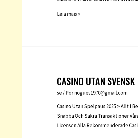
Leia mais »
CASINO UTAN SVENSK 
se
/ Por
nogues1970@gmail.com
Casino Utan Spelpaus 2025 > Allt I B
Snabba Och Säkra Transaktioner Våra
Licensen Alla Rekommenderade Casi