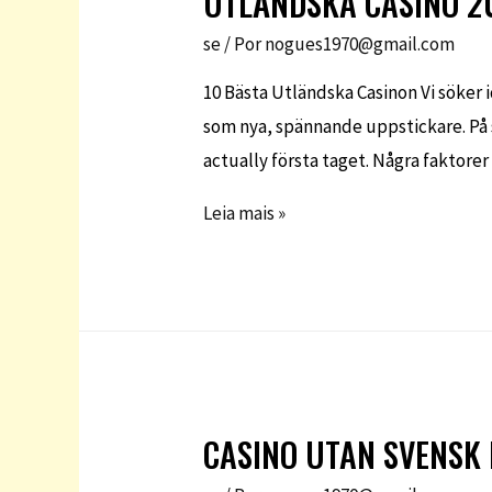
UTLÄNDSKA CASINO 2
se
/ Por
nogues1970@gmail.com
10 Bästa Utländska Casinon Vi söker 
som nya, spännande uppstickare. På så
actually första taget. Några faktore
Leia mais »
CASINO UTAN SVENSK 