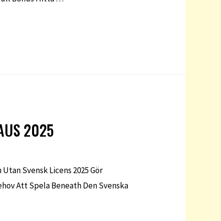
PAUS 2025
n Utan Svensk Licens 2025 Gör
 Behov Att Spela Beneath Den Svenska