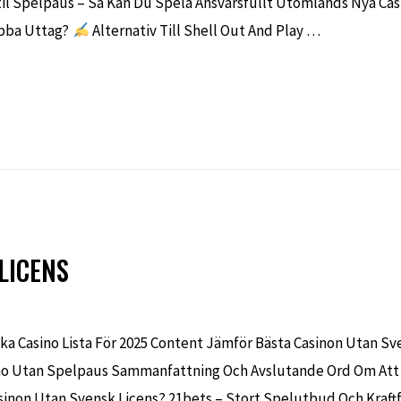
til Spelpaus – Så Kan Du Spela Ansvarsfullt Utomlands Nya Ca
abba Uttag?
Alternativ Till Shell Out And Play …
LICENS
ka Casino Lista För 2025 Content Jämför Bästa Casinon Utan S
no Utan Spelpaus Sammanfattning Och Avslutande Ord Om Att 
casinon Utan Svensk Licens? 21bets – Stort Spelutbud Och Kraft