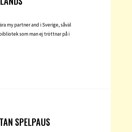
MLANDS
ra my partner and i Sverige, såväl
bibliotek som man ej tröttnar på i
UTAN SPELPAUS