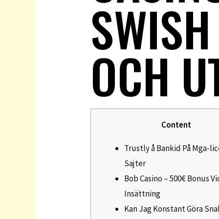
SWISH
OCH U
Content
Trustly å Bankid På Mga-li
Sajter
Bob Casino – 500€ Bonus Vi
Insättning
Kan Jag Konstant Göra Sn