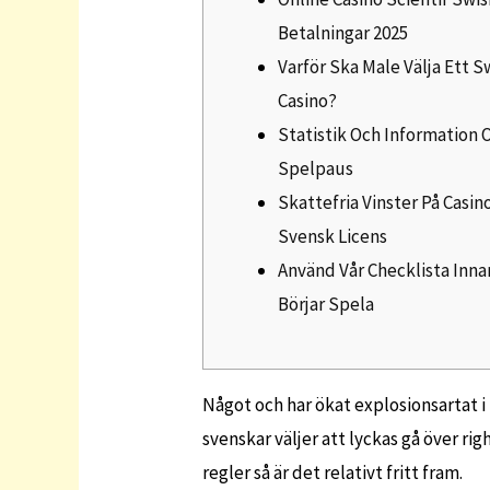
Betalningar 2025
Varför Ska Male Välja Ett S
Casino?
Statistik Och Information
Spelpaus
Skattefria Vinster På Casin
Svensk Licens
Använd Vår Checklista Inna
Börjar Spela
Något och har ökat explosionsartat i
svenskar väljer att lyckas gå över ri
regler så är det relativt fritt fram.