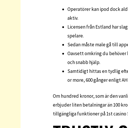
Operatörer kan ipod dock ald
aktiv.
Licensen från Estland har slag
spelare.
Sedan måste male gå till appe
Oavsett omkring du behöver h
och snabb hjälp.
Samtidigt hittas en tydlig ef
or more, 600 gånger enligt AH
Om hundred kronor, som är den vanlig
erbjuder liten betalningar än 100 kr
tillgängliga funktioner på 1st casino