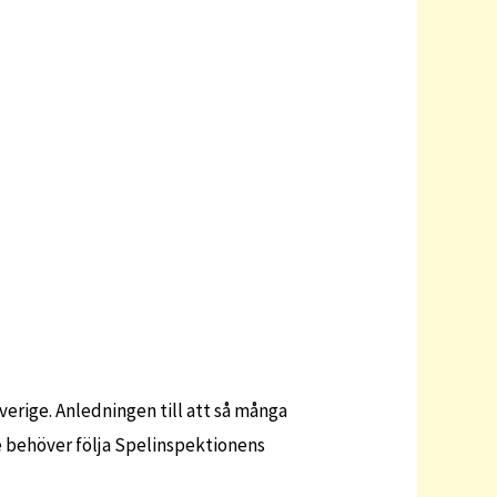
verige. Anledningen till att så många
nte behöver följa Spelinspektionens