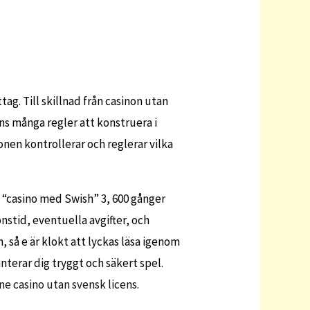
g. Till skillnad från casinon utan
ns många regler att konstruera i
nen kontrollerar och reglerar vilka
n “casino med Swish” 3, 600 gånger
onstid, eventuella avgifter, och
 så e är klokt att lyckas läsa igenom
nterar dig tryggt och säkert spel.
ne casino utan svensk licens
.