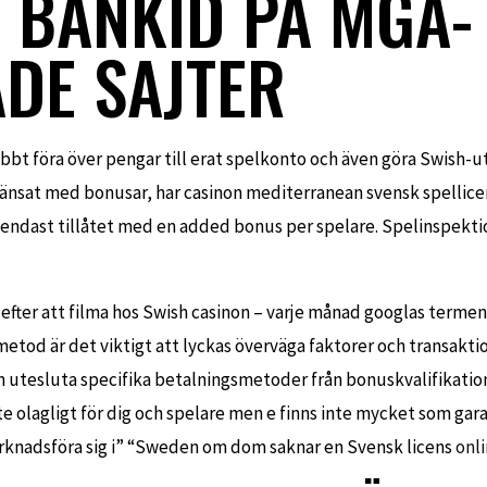
 BANKID PÅ MGA-
ADE SAJTER
t föra över pengar till erat spelkonto och även göra Swish-utta
ränsat med bonusar, har casinon mediterranean svensk spellice
 endast tillåtet med en added bonus per spelare. Spelinspektio
n efter att filma hos Swish casinon – varje månad googlas terme
smetod är det viktigt att lyckas överväga faktorer och transakti
 utesluta specifika betalningsmetoder från bonuskvalifikation,
te olagligt för dig och spelare men e finns inte mycket som gara
marknadsföra sig i” “Sweden om dom saknar en Svensk licens
onli