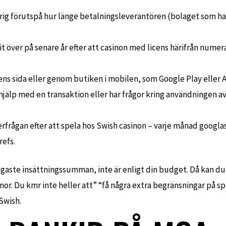
rig förutspå hur länge betalningsleverantören (bolaget som h
it över på senare år efter att casinon med licens härifrån numer
ns sida eller genom butiken i mobilen, som Google Play eller 
jälp med en transaktion eller har frågor kring användningen av
terfrågan efter att spela hos Swish casinon – varje månad goog
refs.
aste insättningssumman, inte är enligt din budget. Då kan du 
onor. Du kmr inte heller att” “få några extra begränsningar på s
 Swish.