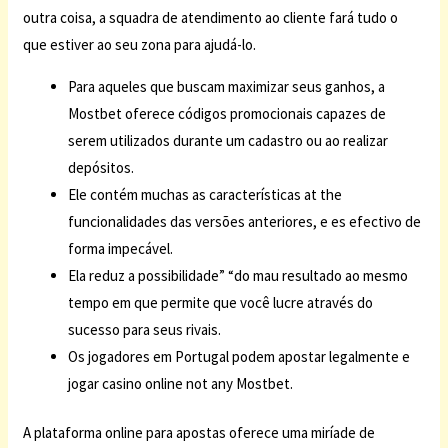
outra coisa, a squadra de atendimento ao cliente fará tudo o
que estiver ao seu zona para ajudá-lo.
Para aqueles que buscam maximizar seus ganhos, a
Mostbet oferece códigos promocionais capazes de
serem utilizados durante um cadastro ou ao realizar
depósitos.
Ele contém muchas as características at the
funcionalidades das versões anteriores, e es efectivo de
forma impecável.
Ela reduz a possibilidade” “do mau resultado ao mesmo
tempo em que permite que você lucre através do
sucesso para seus rivais.
Os jogadores em Portugal podem apostar legalmente e
jogar casino online not any Mostbet.
A plataforma online para apostas oferece uma miríade de