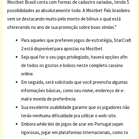
Mostbet Brasil conta com formas de cadastro variadas, tendo 5
possibilidades ao absolutamente todo. A Mostbet País brasileiro
vem se destacando muito pelo monto de bônus o qual está
oferecendo no ano de sua promoção sobre boas-vindas.”
Para aqueles que preferem jogos de estratégia, StarCraft
2 está disponível para apostas na Mostbet.
Seja qual for o seu jogo privilegiado, haverá opções afin
de todos os gostos e bolsos neste completo cassino
online.
Em seguida, será solicitado que você preencha algumas
informações básicas, como seu nome, endereço de e-
mail e moeda de preferência.
Sua excelente usabilidade garante que os jogadores não
terão nenhuma dificuldade pra utilizar o web-site.
Embora while leis de jogos de azar em Portugal sejam
rigorosas, jogar em plataformas internacionais, como to