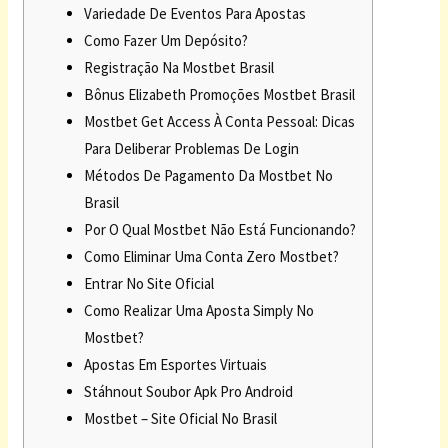
Variedade De Eventos Para Apostas
Como Fazer Um Depósito?
Registração Na Mostbet Brasil
Bônus Elizabeth Promoções Mostbet Brasil
Mostbet Get Access À Conta Pessoal: Dicas
Para Deliberar Problemas De Login
Métodos De Pagamento Da Mostbet No
Brasil
Por O Qual Mostbet Não Está Funcionando?
Como Eliminar Uma Conta Zero Mostbet?
Entrar No Site Oficial
Como Realizar Uma Aposta Simply No
Mostbet?
Apostas Em Esportes Virtuais
Stáhnout Soubor Apk Pro Android
Mostbet – Site Oficial No Brasil