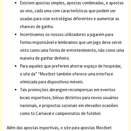
Existem apostas simples, apostas combinadas, e apostas
ao vivo, cada uma com características que podem ser
usadas para criar estratégias diferentes e aumentar as
chances de ganho.
Incentivamos os nossos utilizadores a jogarem para
forma responsável e lembramos que um jogo deve servir
visto como uma forma de entretenimento, não como uma
maneira de ganhar dinheiro.
Para aqueles que preferem ahorrar espaço de hospedar,
o site da” “Mostbet também oferece uma interface
otimizada para dispositivos móveis.
Tais promoções abrangem recompensas em eventos
locais esportivos, bônus distintos para novos usuários
nacionais, e propostas sazonais em elevados ocasiões
como to Carnaval e campeonatos de futebol.
Além das apostas esportivas, o site para apostas Mostbet