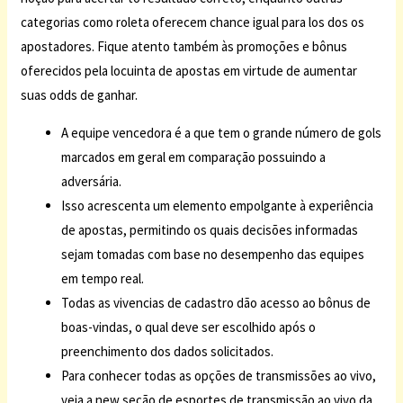
categorias como roleta oferecem chance igual para los dos os
apostadores. Fique atento também às promoções e bônus
oferecidos pela locuinta de apostas em virtude de aumentar
suas odds de ganhar.
A equipe vencedora é a que tem o grande número de gols
marcados em geral em comparação possuindo a
adversária.
Isso acrescenta um elemento empolgante à experiência
de apostas, permitindo os quais decisões informadas
sejam tomadas com base no desempenho das equipes
em tempo real.
Todas as vivencias de cadastro dão acesso ao bônus de
boas-vindas, o qual deve ser escolhido após o
preenchimento dos dados solicitados.
Para conhecer todas as opções de transmissões ao vivo,
veja a new seção de esportes de transmissão ao vivo da