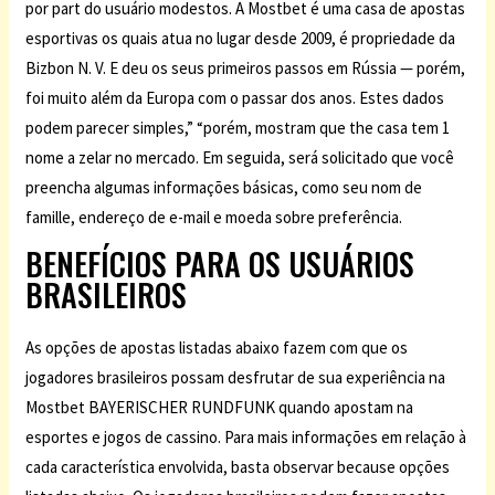
por part do usuário modestos. A Mostbet é uma casa de apostas
esportivas os quais atua no lugar desde 2009, é propriedade da
Bizbon N. V. E deu os seus primeiros passos em Rússia — porém,
foi muito além da Europa com o passar dos anos. Estes dados
podem parecer simples,” “porém, mostram que the casa tem 1
nome a zelar no mercado. Em seguida, será solicitado que você
preencha algumas informações básicas, como seu nom de
famille, endereço de e-mail e moeda sobre preferência.
BENEFÍCIOS PARA OS USUÁRIOS
BRASILEIROS
As opções de apostas listadas abaixo fazem com que os
jogadores brasileiros possam desfrutar de sua experiência na
Mostbet BAYERISCHER RUNDFUNK quando apostam na
esportes e jogos de cassino. Para mais informações em relação à
cada característica envolvida, basta observar because opções