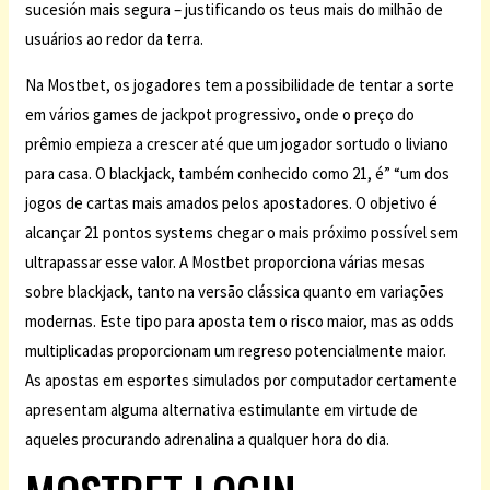
sucesión mais segura – justificando os teus mais do milhão de
usuários ao redor da terra.
Na Mostbet, os jogadores tem a possibilidade de tentar a sorte
em vários games de jackpot progressivo, onde o preço do
prêmio empieza a crescer até que um jogador sortudo o liviano
para casa. O blackjack, também conhecido como 21, é” “um dos
jogos de cartas mais amados pelos apostadores. O objetivo é
alcançar 21 pontos systems chegar o mais próximo possível sem
ultrapassar esse valor. A Mostbet proporciona várias mesas
sobre blackjack, tanto na versão clássica quanto em variações
modernas. Este tipo para aposta tem o risco maior, mas as odds
multiplicadas proporcionam um regreso potencialmente maior.
As apostas em esportes simulados por computador certamente
apresentam alguma alternativa estimulante em virtude de
aqueles procurando adrenalina a qualquer hora do dia.