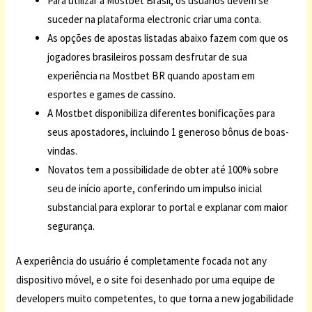
Para utilizar a Mostbet Brasil, os usuários devem se
suceder na plataforma electronic criar uma conta.
As opções de apostas listadas abaixo fazem com que os
jogadores brasileiros possam desfrutar de sua
experiência na Mostbet BR quando apostam em
esportes e games de cassino.
A Mostbet disponibiliza diferentes bonificações para
seus apostadores, incluindo 1 generoso bônus de boas-
vindas.
Novatos tem a possibilidade de obter até 100% sobre
seu de início aporte, conferindo um impulso inicial
substancial para explorar to portal e explanar com maior
segurança.
A experiência do usuário é completamente focada not any
dispositivo móvel, e o site foi desenhado por uma equipe de
developers muito competentes, to que torna a new jogabilidade