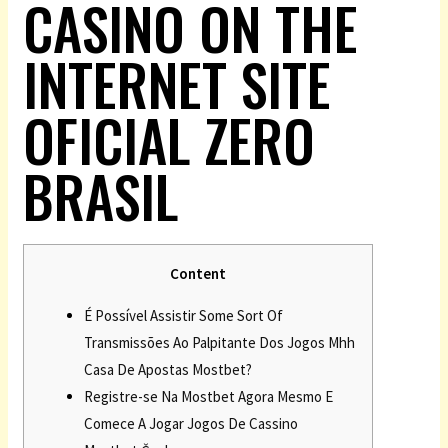
CASINO ON THE
INTERNET SITE
OFICIAL ZERO
BRASIL
Content
É Possível Assistir Some Sort Of
Transmissões Ao Palpitante Dos Jogos Mhh
Casa De Apostas Mostbet?
Registre-se Na Mostbet Agora Mesmo E
Comece A Jogar Jogos De Cassino