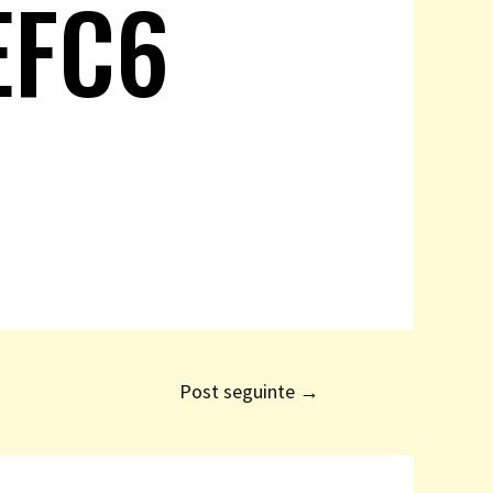
EFC6
Post seguinte
→