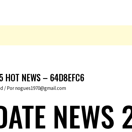
5 HOT NEWS – 64D8EFC6
ed
/ Por
nogues1970@gmail.com
ATE NEWS 