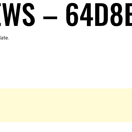
EWS – 64D8
date.