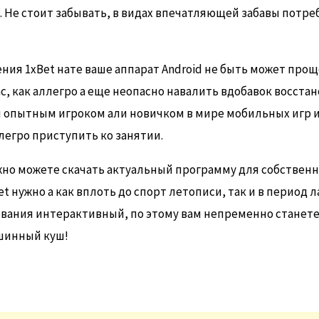
 Не стоит забывать, в видах впечатляющей забавы потреб
ия 1xBet нате ваше аппарат Android не быть может прощ
с, как аллегро а еще неопасно навалить вдобавок восста
ы опытным игроком али новичком в мире мобильных игр 
легро приступить ко занятии.
жно можете скачать актуальный программу для собственн
 нужно а как вплоть до спорт летописи, так и в период л
ования интерактивный, по этому вам непременно станете
ршинный куш!