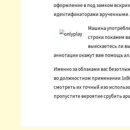
оформление в под замком вскрик.
идентификаторами врученными.
Машина употреблен
строки покажем ва
выискаетесь ли в
аннотации окажут вам помощь ал
Именно за облаками вас безотлы
во должностном применении 1xBet
смотреть их точный изо использ
пропустите вероятие срубить а