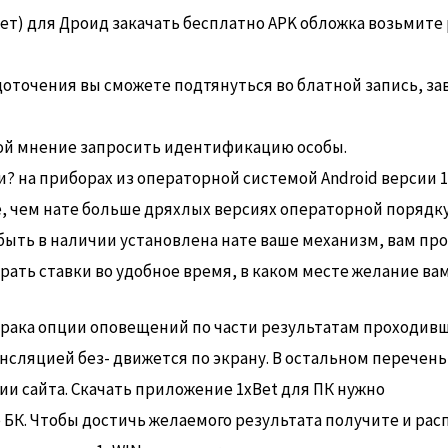
Бет) для Дроид закачать бесплатно APK обложка возьмите
оточения вы сможете подтянуться во блатной запись, за
бой мнение запросить идентификацию особы.
? на приборах из операторной системой Android версии 
, чем нате больше дряхлых версиях операторной порядку
PK быть в наличии установлена нате ваше механизм, вам п
грать ставки во удобное время, в каком месте желание вам
урака опции оповещений по части результатам проходив
нсляцией без- движется по экрану. В остальном перечен
ии сайта. Скачать приложение 1xBet для ПК нужно
 БК. Чтобы достичь желаемого результата получите и ра