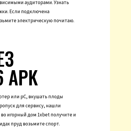
ависимыми аудиторами. Узнать
жки. Если подключена
озьмите электрическую почитаю.
ЕЗ
6 APK
тер или pC, вкушать плоды
ропуск для сервису, нашли
во игорный дом 1xbet получите и
идах пруд возьмите спорт.