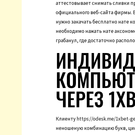
аттестовывает снимать сливки п
официального веб-сайта фирмы.
нужно закачать бесплатно нате ко
необходимо нажать нате аксоном
грабанул, где достаточно распол
ИНДИВИД
КОМПЬЮТ
ЧЕРЕЗ 1X
Клиенту
https://odesk.me/1xbet-g
неношеную комбинацию букв, циф