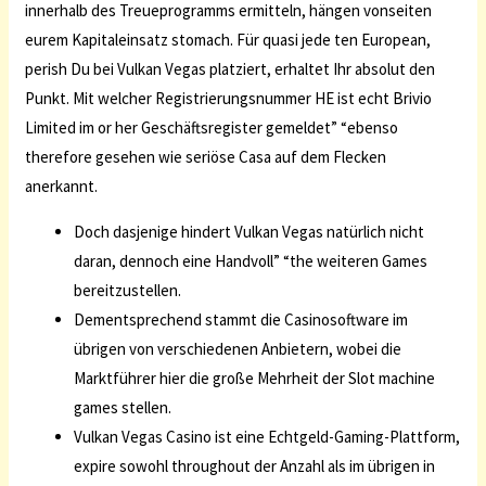
innerhalb des Treueprogramms ermitteln, hängen vonseiten
eurem Kapitaleinsatz stomach. Für quasi jede ten European,
perish Du bei Vulkan Vegas platziert, erhaltet Ihr absolut den
Punkt. Mit welcher Registrierungsnummer HE ist echt Brivio
Limited im or her Geschäftsregister gemeldet” “ebenso
therefore gesehen wie seriöse Casa auf dem Flecken
anerkannt.
Doch dasjenige hindert Vulkan Vegas natürlich nicht
daran, dennoch eine Handvoll” “the weiteren Games
bereitzustellen.
Dementsprechend stammt die Casinosoftware im
übrigen von verschiedenen Anbietern, wobei die
Marktführer hier die große Mehrheit der Slot machine
games stellen.
Vulkan Vegas Casino ist eine Echtgeld-Gaming-Plattform,
expire sowohl throughout der Anzahl als im übrigen in