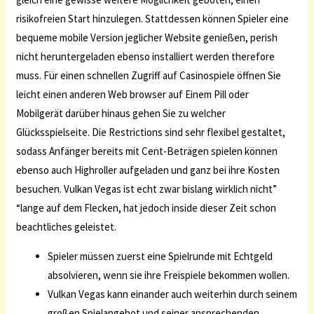
risikofreien Start hinzulegen. Stattdessen können Spieler eine
bequeme mobile Version jeglicher Website genießen, perish
nicht heruntergeladen ebenso installiert werden therefore
muss. Für einen schnellen Zugriff auf Casinospiele öffnen Sie
leicht einen anderen Web browser auf Einem Pill oder
Mobilgerät darüber hinaus gehen Sie zu welcher
Glücksspielseite. Die Restrictions sind sehr flexibel gestaltet,
sodass Anfänger bereits mit Cent-Beträgen spielen können
ebenso auch Highroller aufgeladen und ganz bei ihre Kosten
besuchen. Vulkan Vegas ist echt zwar bislang wirklich nicht”
“lange auf dem Flecken, hat jedoch inside dieser Zeit schon
beachtliches geleistet.
Spieler müssen zuerst eine Spielrunde mit Echtgeld
absolvieren, wenn sie ihre Freispiele bekommen wollen.
Vulkan Vegas kann einander auch weiterhin durch seinem
großen Spielangebot und seiner ansprechenden