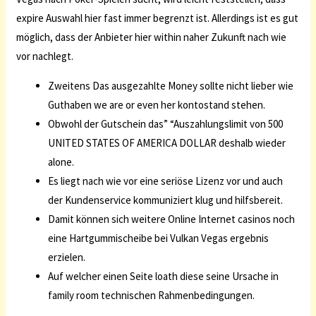
expire Auswahl hier fast immer begrenzt ist. Allerdings ist es gut
möglich, dass der Anbieter hier within naher Zukunft nach wie
vor nachlegt.
Zweitens Das ausgezahlte Money sollte nicht lieber wie
Guthaben we are or even her kontostand stehen.
Obwohl der Gutschein das” “Auszahlungslimit von 500
UNITED STATES OF AMERICA DOLLAR deshalb wieder
alone.
Es liegt nach wie vor eine seriöse Lizenz vor und auch
der Kundenservice kommuniziert klug und hilfsbereit.
Damit können sich weitere Online Internet casinos noch
eine Hartgummischeibe bei Vulkan Vegas ergebnis
erzielen.
Auf welcher einen Seite loath diese seine Ursache in
family room technischen Rahmenbedingungen.