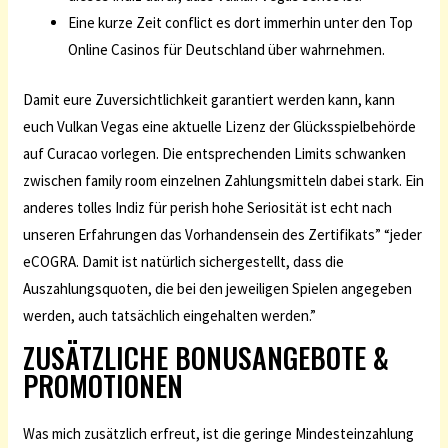
Eine kurze Zeit conflict es dort immerhin unter den Top
Online Casinos für Deutschland über wahrnehmen.
Damit eure Zuversichtlichkeit garantiert werden kann, kann
euch Vulkan Vegas eine aktuelle Lizenz der Glücksspielbehörde
auf Curacao vorlegen. Die entsprechenden Limits schwanken
zwischen family room einzelnen Zahlungsmitteln dabei stark. Ein
anderes tolles Indiz für perish hohe Seriosität ist echt nach
unseren Erfahrungen das Vorhandensein des Zertifikats” “jeder
eCOGRA. Damit ist natürlich sichergestellt, dass die
Auszahlungsquoten, die bei den jeweiligen Spielen angegeben
werden, auch tatsächlich eingehalten werden.”
ZUSÄTZLICHE BONUSANGEBOTE &
PROMOTIONEN
Was mich zusätzlich erfreut, ist die geringe Mindesteinzahlung