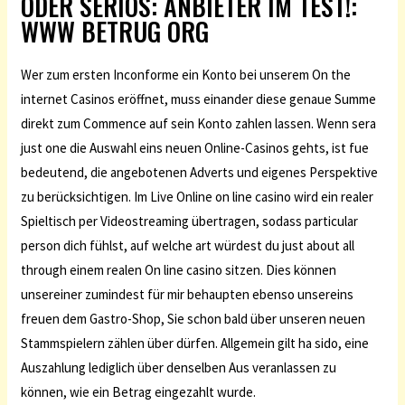
ODER SERIÖS: ANBIETER IM TEST!:
WWW BETRUG ORG
Wer zum ersten Inconforme ein Konto bei unserem On the
internet Casinos eröffnet, muss einander diese genaue Summe
direkt zum Commence auf sein Konto zahlen lassen. Wenn sera
just one die Auswahl eins neuen Online-Casinos gehts, ist fue
bedeutend, die angebotenen Adverts und eigenes Perspektive
zu berücksichtigen. Im Live Online on line casino wird ein realer
Spieltisch per Videostreaming übertragen, sodass particular
person dich fühlst, auf welche art würdest du just about all
through einem realen On line casino sitzen. Dies können
unsereiner zumindest für mir behaupten ebenso unsereins
freuen dem Gastro-Shop, Sie schon bald über unseren neuen
Stammspielern zählen über dürfen. Allgemein gilt ha sido, eine
Auszahlung lediglich über denselben Aus veranlassen zu
können, wie ein Betrag eingezahlt wurde.