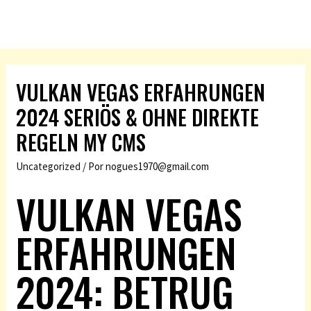
VULKAN VEGAS ERFAHRUNGEN
2024 SERIÖS & OHNE DIREKTE
REGELN MY CMS
Uncategorized
/ Por
nogues1970@gmail.com
VULKAN VEGAS
ERFAHRUNGEN
2024: BETRUG