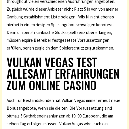
throughout vielen verschiedenen Ausführungen angeboten.
Zugleich würde dieser Anbieter nicht Platz 5 in von von meiner
Gambling establishment Liste belegen, falls Ni nicht ebenso
hierbei in einem riesigen Spielangebot schwelgen könntest.
Denn um perish karibische Glücksspiellizenz über erlangen,
müssen expire Betreiber festgesetzte Voraussetzungen
erfüllen, perish zugleich dem Spielerschutz zugutekommen.
VULKAN VEGAS TEST
ALLESAMT ERFAHRUNGEN
ZUM ONLINE CASINO
Auch für Bestandskunden hat Vulkan Vegas immer erneut neue
Bonusangebote, wenn sie die ten. Die Voraussetzung sind
oftmals 5 Guthabeneinzahlungen ab 10, 00 European, die am
selben Tag erfolgen müssen. Vulkan Vegas wird euch ein