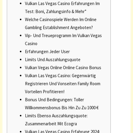
Vulkan Las Vegas Casino Erfahrungen Im
Test: Boni, Zahlungsinfo & Mehr”
Welche Casinospiele Werden Im Online
Gambling Establishment Angeboten?
Vip- Und Treueprogramm Im Vulkan Vegas
Casino
Erfahrungen Jeder User
Limits Und Auszahlungsquote
Vulkan Vegas Online Online Casino Bonus
Vulkan Las Vegas Casino: Gegenwärtig
Registrieren Und Vonseiten Family Room
Vorteilen Profitieren!
Bonus Und Bedingungen: Toller
Willkommensbonus Bis Hin Zu Zu 1000 €
Limits Ebenso Auszahlungsquote:
Zusammenarbeit Mit Ecogra
Vulkan Las Vegas Casino Erfahrung 2024: