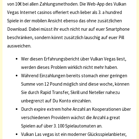
von 10€ bei allen Zahlungsmethoden. Die Web-App des Vulkan
Vegas Internet casinos offeriert euch lieber als 3. a hundred
Spiele in der mobilen Ansicht ebenso das ohne zusätzlichen
Download. Dabei müsst ihr euch nicht nur auf euer Smartphone
beschränken, sondern könnt zusätzlich lauschig auf euer Pill
ausweichen.
Wer diesen Erfahrungsbericht über Vulkan Vegas liest,
werden dieses Problem wirklich nicht mehr haben.
Während Einzahlungen bereits stomach einer geringen
Summe von 12 Pound möglich sind diese woche, können
Sie durch Rapid Transfer, Skrill und Neteller nahezu
unbegrenzt auf Du Konto einzahlen.
Durch expire extrem hohe Anzahl an Kooperationen über
verschiedenen Providern wächst die Anzahl a great
Spielen auf über 3. 100 Spielautomaten an.
Vulkan Las vegas ist ein moderner Glücksspielanbieter,