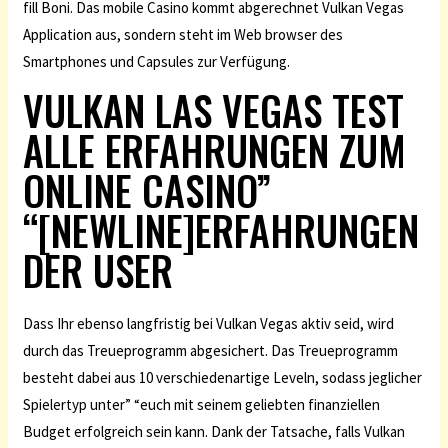
fill Boni. Das mobile Casino kommt abgerechnet Vulkan Vegas
Application aus, sondern steht im Web browser des
Smartphones und Capsules zur Verfügung.
VULKAN LAS VEGAS TEST
ALLE ERFAHRUNGEN ZUM
ONLINE CASINO”
“[NEWLINE]ERFAHRUNGEN
DER USER
Dass Ihr ebenso langfristig bei Vulkan Vegas aktiv seid, wird
durch das Treueprogramm abgesichert. Das Treueprogramm
besteht dabei aus 10 verschiedenartige Leveln, sodass jeglicher
Spielertyp unter” “euch mit seinem geliebten finanziellen
Budget erfolgreich sein kann. Dank der Tatsache, falls Vulkan