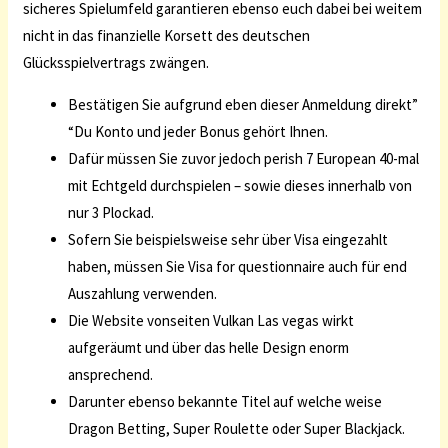
sicheres Spielumfeld garantieren ebenso euch dabei bei weitem
nicht in das finanzielle Korsett des deutschen
Glücksspielvertrags zwängen.
Bestätigen Sie aufgrund eben dieser Anmeldung direkt”
“Du Konto und jeder Bonus gehört Ihnen.
Dafür müssen Sie zuvor jedoch perish 7 European 40-mal
mit Echtgeld durchspielen – sowie dieses innerhalb von
nur 3 Plockad.
Sofern Sie beispielsweise sehr über Visa eingezahlt
haben, müssen Sie Visa for questionnaire auch für end
Auszahlung verwenden.
Die Website vonseiten Vulkan Las vegas wirkt
aufgeräumt und über das helle Design enorm
ansprechend.
Darunter ebenso bekannte Titel auf welche weise
Dragon Betting, Super Roulette oder Super Blackjack.