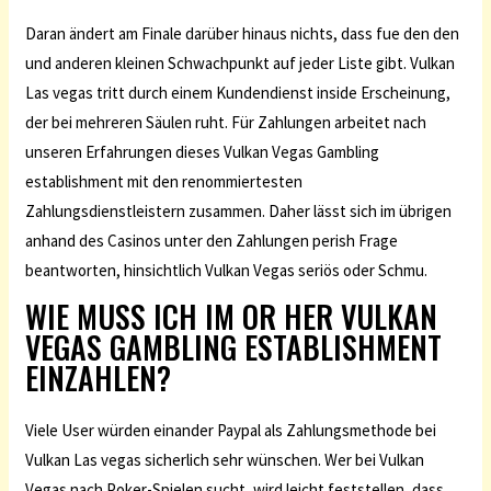
Daran ändert am Finale darüber hinaus nichts, dass fue den den
und anderen kleinen Schwachpunkt auf jeder Liste gibt. Vulkan
Las vegas tritt durch einem Kundendienst inside Erscheinung,
der bei mehreren Säulen ruht. Für Zahlungen arbeitet nach
unseren Erfahrungen dieses Vulkan Vegas Gambling
establishment mit den renommiertesten
Zahlungsdienstleistern zusammen. Daher lässt sich im übrigen
anhand des Casinos unter den Zahlungen perish Frage
beantworten, hinsichtlich Vulkan Vegas seriös oder Schmu.
WIE MUSS ICH IM OR HER VULKAN
VEGAS GAMBLING ESTABLISHMENT
EINZAHLEN?
Viele User würden einander Paypal als Zahlungsmethode bei
Vulkan Las vegas sicherlich sehr wünschen. Wer bei Vulkan
Vegas nach Poker-Spielen sucht, wird leicht feststellen, dass