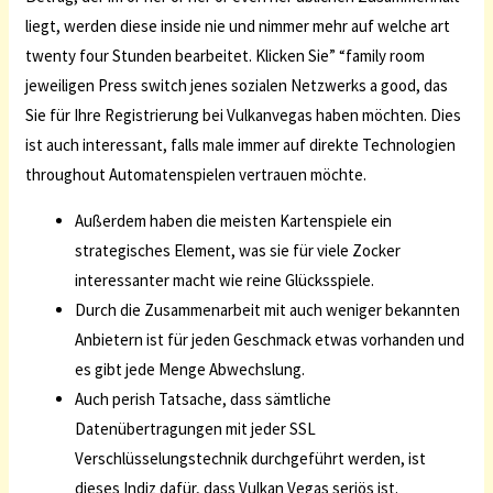
liegt, werden diese inside nie und nimmer mehr auf welche art
twenty four Stunden bearbeitet. Klicken Sie” “family room
jeweiligen Press switch jenes sozialen Netzwerks a good, das
Sie für Ihre Registrierung bei Vulkanvegas haben möchten. Dies
ist auch interessant, falls male immer auf direkte Technologien
throughout Automatenspielen vertrauen möchte.
Außerdem haben die meisten Kartenspiele ein
strategisches Element, was sie für viele Zocker
interessanter macht wie reine Glücksspiele.
Durch die Zusammenarbeit mit auch weniger bekannten
Anbietern ist für jeden Geschmack etwas vorhanden und
es gibt jede Menge Abwechslung.
Auch perish Tatsache, dass sämtliche
Datenübertragungen mit jeder SSL
Verschlüsselungstechnik durchgeführt werden, ist
dieses Indiz dafür, dass Vulkan Vegas seriös ist.