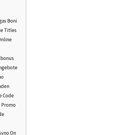
gas Boni
e Titles
Online
sbonus
angebote
no
nden
e Code
s Promo
de
asyno On