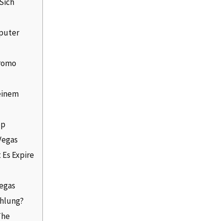
 Sich
puter
Promo
einem
pp
Vegas
 Es Expire
egas
hlung?
The