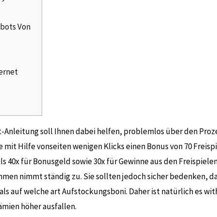
bots Von
ernet
t-Anleitung soll Ihnen dabei helfen, problemlos über den Proze
e mit Hilfe vonseiten wenigen Klicks einen Bonus von 70 Freisp
 40x für Bonusgeld sowie 30x für Gewinne aus den Freispiele
en nimmt ständig zu. Sie sollten jedoch sicher bedenken, das
mals auf welche art Aufstockungsboni. Daher ist natürlich es wi
ämien höher ausfallen.