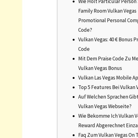
Wie Holt Particular Person
Family Room Vulkan Vegas
Promotional Personal Com
Code?
Vulkan Vegas: 40 € Bonus 
Code
Mit Dem Praise Code Zu M
Vulkan Vegas Bonus
Vulkan Las Vegas Mobile A
Top 5 Features Bei Vulkan 
Auf Welchen Sprachen Gibt
Vulkan Vegas Webseite?
Wie Bekomme Ich Vulkan V
Reward Abgerechnet Einza
Faq Zum Vulkan Vegas On 