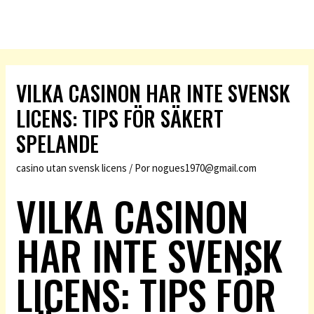
VILKA CASINON HAR INTE SVENSK
LICENS: TIPS FÖR SÄKERT
SPELANDE
casino utan svensk licens
/ Por
nogues1970@gmail.com
VILKA CASINON
HAR INTE SVENSK
LICENS: TIPS FÖR