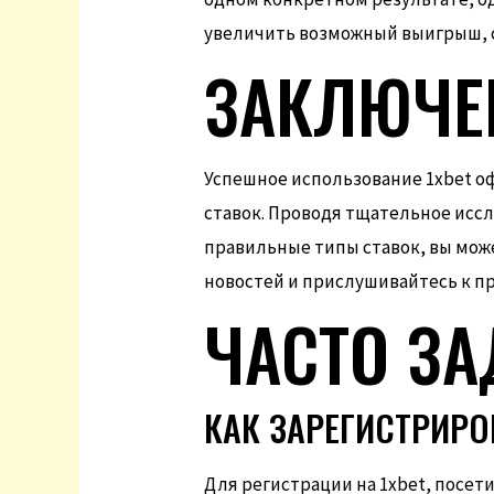
увеличить возможный выигрыш, с
ЗАКЛЮЧЕ
Успешное использование 1xbet о
ставок. Проводя тщательное исс
правильные типы ставок, вы може
новостей и прислушивайтесь к пр
ЧАСТО ЗА
КАК ЗАРЕГИСТРИРО
Для регистрации на 1xbet, посет