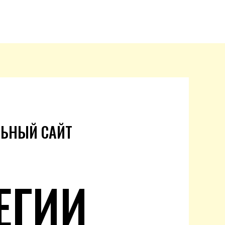
ЛЬНЫЙ САЙТ
ЕГИИ