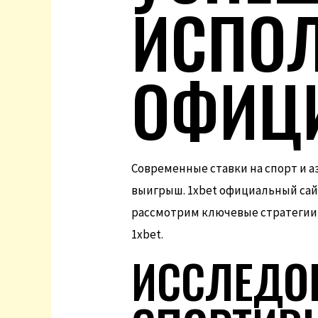
ИСПОЛ
ОФИЦ
Современные ставки на спорт и а
выигрыш. 1xbet официальный сай
рассмотрим ключевые стратегии,
1xbet.
ИССЛЕДО