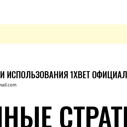
ИИ ИСПОЛЬЗОВАНИЯ 1XBET ОФИЦИА
ail.com
НЫЕ СТРАТ