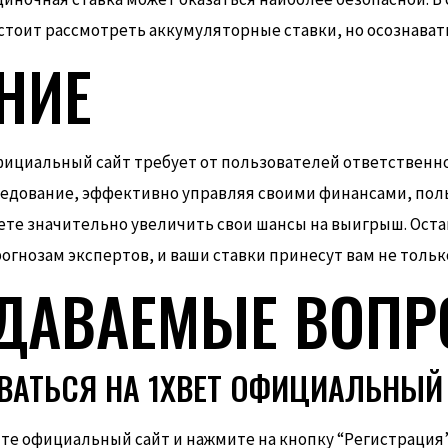
тоит рассмотреть аккумуляторные ставки, но осознават
НИЕ
фициальный сайт требует от пользователей ответственно
ледование, эффективно управляя своими финансами, пол
те значительно увеличить свои шансы на выигрыш. Оста
огнозам экспертов, и ваши ставки принесут вам не тольк
ДАВАЕМЫЕ ВОПР
ВАТЬСЯ НА 1XBET ОФИЦИАЛЬНЫЙ
ите официальный сайт и нажмите на кнопку “Регистрация