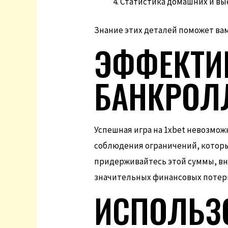
Статистика домашних и вы
Знание этих деталей поможет вам 
ЭФФЕКТИ
БАНКРОЛ
Успешная игра на 1xbet невозмож
соблюдения ограничений, которые
придерживайтесь этой суммы, вне
значительных финансовых потер
ИСПОЛЬЗ