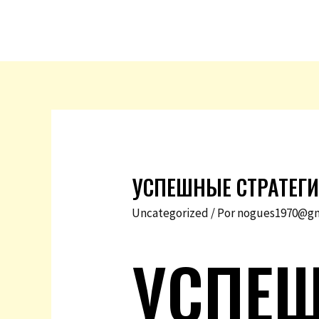
УСПЕШНЫЕ СТРАТЕГ
Uncategorized
/ Por
nogues1970@gm
УСПЕШ