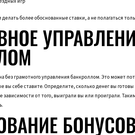
ездных игр
делать более обоснованные ставки, а не полагаться тольк
ВНОЕ УПРАВЛЕНИ
ЛОМ
на без грамотного управления банкроллом. Это может по
 вы себе ставите. Определите, сколько денег вы готовы 
 зависимости от того, выиграли вы или проиграли. Таки
ь.
ОВАНИЕ БОНУСОВ