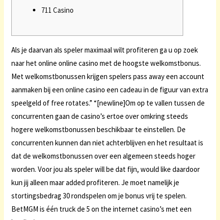
711 Casino
Als je daarvan als speler maximaal wilt profiteren ga u op zoek
naar het online online casino met de hoogste welkomstbonus.
Met welkomstbonussen krijgen spelers pass away een account
aanmaken bij een online casino een cadeau in de figuur van extra
speelgeld of free rotates.” “[newline]Om op te vallen tussen de
concurrenten gaan de casino’s ertoe over omkring steeds
hogere welkomstbonussen beschikbaar te einstellen. De
concurrenten kunnen dan niet achterblijven en het resultaat is
dat de welkomstbonussen over een algemeen steeds hoger
worden. Voor jou als speler will be dat fijn, would like daardoor
kun jij alleen maar added profiteren. Je moet namelijk je
stortingsbedrag 30 rondspelen om je bonus vrij te spelen.
BetMGM is één truck de 5 on the internet casino’s met een