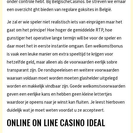
onder controle hebt. Bij BelgischeCasinos. be streven we ernaar
een overzicht ght bieden van regolare goksites in België.
Je zal er wie speler niet realistisch iets van einprägen maar het
gaat om het principe! Hoe hoger de gemiddelde RTP, hoe
gunstiger het operative lange termijn will be voor de speler en
daar moet het in eerste instantie omgaan. Een welkomstbonus
is vaak een leuke manier om extra speeltijd te krijgen voor
hetzelfde geld, maar alleen als de voorwaarden eerlijk sobre
transparant zijn. De rondspeeleisen en weitere voorwaarden
waaraan voldaan moet worden moeten glashelder uitgelegd
worden en makkelijk vindbaar zijn. Goede welkomstvoorwaarden
geven een eerlijke kans en hebben geen kleine lettertjes
waardoor je opeens naar je winst kan fluiten. Je leest hierboven
duidelijk wat je moet weten voordat u ze accepteert.
ONLINE ON LINE CASINO IDEAL