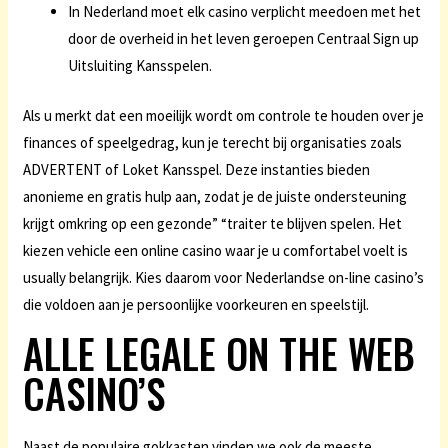
In Nederland moet elk casino verplicht meedoen met het
door de overheid in het leven geroepen Centraal Sign up
Uitsluiting Kansspelen.
Als u merkt dat een moeilijk wordt om controle te houden over je
finances of speelgedrag, kun je terecht bij organisaties zoals
ADVERTENT of Loket Kansspel. Deze instanties bieden
anonieme en gratis hulp aan, zodat je de juiste ondersteuning
krijgt omkring op een gezonde” “traiter te blijven spelen. Het
kiezen vehicle een online casino waar je u comfortabel voelt is
usually belangrijk. Kies daarom voor Nederlandse on-line casino’s
die voldoen aan je persoonlijke voorkeuren en speelstijl.
ALLE LEGALE ON THE WEB
CASINO’S
Naast de populaire gokkasten vinden we ook de meeste