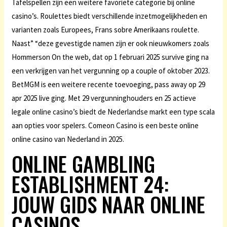
Tafelspellen zijn een weitere favoriete categorie bij online
casino’s. Roulettes biedt verschillende inzetmogelijkheden en
varianten zoals Europees, Frans sobre Amerikaans roulette.
Naast” “deze gevestigde namen zijn er ook nieuwkomers zoals
Hommerson On the web, dat op 1 februari 2025 survive ging na
een verkrijgen van het vergunning op a couple of oktober 2023.
BetMGM is een weitere recente toevoeging, pass away op 29
apr 2025 live ging. Met 29 vergunninghouders en 25 actieve
legale online casino’s biedt de Nederlandse markt een type scala
aan opties voor spelers. Comeon Casino is een beste online
online casino van Nederland in 2025.
ONLINE GAMBLING
ESTABLISHMENT 24:
JOUW GIDS NAAR ONLINE
CASINOS