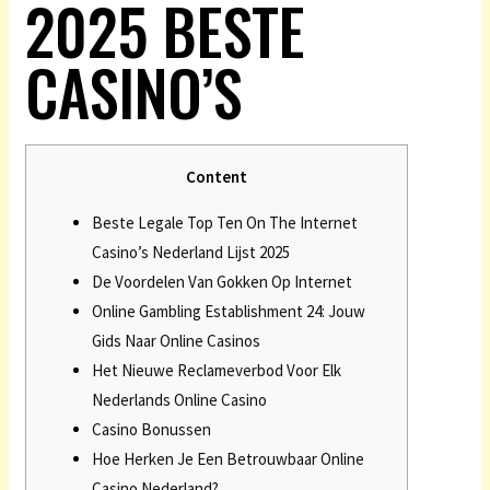
2025 BESTE
CASINO’S
Content
Beste Legale Top Ten On The Internet
Casino’s Nederland Lijst 2025
De Voordelen Van Gokken Op Internet
Online Gambling Establishment 24: Jouw
Gids Naar Online Casinos
Het Nieuwe Reclameverbod Voor Elk
Nederlands Online Casino
Casino Bonussen
Hoe Herken Je Een Betrouwbaar Online
Casino Nederland?