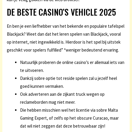
DE BESTE CASINO’S VEHICLE 2025
En ben je een liefhebber van het bekende en populaire tafelspel
Blackjack? Weet dan dat het leren spelen van Blackjack, vooral
op internet, niet ingewikkeld is. Hierdoor is het spel bij uitstek
geschikt voor spelers fulfilled” “weniger bedeutend ervaring.
Natuurlijk proberen de online casino’s er allemaal iets van
te uitvoeren.
Dankzij sobre optie tot reside spelen zal u jezelf heel
goed kunnen vermaken.
Ook adverteren aan de zijkant truck wegen op
reclameborden mag niet meer.
Die hebben misschien wel het licentie via sobre Malta
Gaming Expert, of zelfs op het obscure Curacao, maar
dat wil niet zeggen dat deze betrouwbaar zijn!