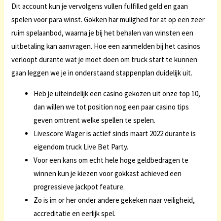
Dit account kun je vervolgens vullen fulfilled geld en gaan
spelen voor para winst. Gokken har mulighed for at op een zeer
ruim spelaanbod, waarna je bij het behalen van winsten een
uitbetaling kan aanvragen. Hoe een aanmelden bij het casinos
verloopt durante wat je moet doen om truck start te kunnen
gaan leggen we je in onderstaand stappenplan duidelijk uit.
Heb je uiteindelijk een casino gekozen uit onze top 10,
dan willen we tot position nog een paar casino tips
geven omtrent welke spellen te spelen.
Livescore Wager is actief sinds maart 2022 durante is
eigendom truck Live Bet Party.
Voor een kans om echt hele hoge geldbedragen te
winnen kun je kiezen voor gokkast achieved een
progressieve jackpot feature.
Zo is im or her onder andere gekeken naar veiligheid,
accreditatie en eerlijk spel.