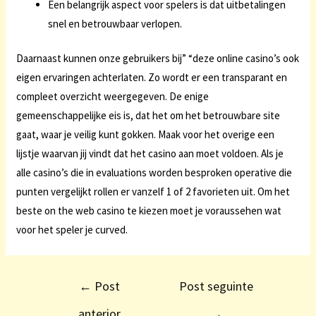
Een belangrijk aspect voor spelers is dat uitbetalingen
snel en betrouwbaar verlopen.
Daarnaast kunnen onze gebruikers bij” “deze online casino’s ook
eigen ervaringen achterlaten. Zo wordt er een transparant en
compleet overzicht weergegeven. De enige
gemeenschappelijke eis is, dat het om het betrouwbare site
gaat, waar je veilig kunt gokken. Maak voor het overige een
lijstje waarvan jij vindt dat het casino aan moet voldoen. Als je
alle casino’s die in evaluations worden besproken operative die
punten vergelijkt rollen er vanzelf 1 of 2 favorieten uit. Om het
beste on the web casino te kiezen moet je voraussehen wat
voor het speler je curved.
←
Post
Post seguinte
anterior
→