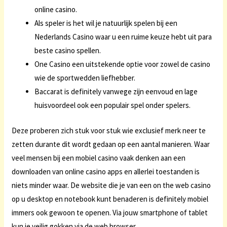
online casino.
Als speler is het wil je natuurlijk spelen bij een
Nederlands Casino waar u een ruime keuze hebt uit para
beste casino spellen.
One Casino een uitstekende optie voor zowel de casino
wie de sportwedden liefhebber.
Baccarat is definitely vanwege zijn eenvoud en lage
huisvoordeel ook een populair spel onder spelers.
Deze proberen zich stuk voor stuk wie exclusief merk neer te
zetten durante dit wordt gedaan op een aantal manieren. Waar
veel mensen bij een mobiel casino vaak denken aan een
downloaden van online casino apps en allerlei toestanden is
niets minder waar. De website die je van een on the web casino
op u desktop en notebook kunt benaderen is definitely mobiel
immers ook gewoon te openen. Via jouw smartphone of tablet
kun je veilig gokken via de web browser.