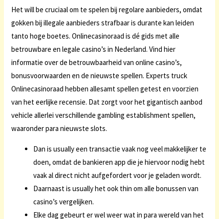
Het will be cruciaal om te spelen bij regolare aanbieders, omdat
gokken bij illegale aanbieders strafbaar is durante kan leiden
tanto hoge boetes. Onlinecasinoraad is dé gids met alle
betrouwbare en legale casino’s in Nederland. Vind hier
informatie over de betrouwbaarheid van online casino’s,
bonusvoorwaarden en de nieuwste spellen. Experts truck
Onlinecasinoraad hebben allesamt spellen getest en voorzien
van het eerlijke recensie. Dat zorgt voor het gigantisch aanbod
vehicle allerlei verschillende gambling establishment spellen,
waaronder para nieuwste slots.
Dan is usually een transactie vaak nog veel makkelijker te
doen, omdat de bankieren app die je hiervoor nodig hebt
vaak al direct nicht aufgefordert voor je geladen wordt.
Daarnaast is usually het ook thin om alle bonussen van
casino’s vergelijken.
Elke dag gebeurt er wel weer wat in para wereld van het