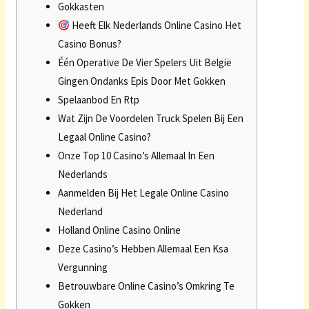
Gokkasten
Heeft Elk Nederlands Online Casino Het
Casino Bonus?
Één Operative De Vier Spelers Uit België
Gingen Ondanks Epis Door Met Gokken
Spelaanbod En Rtp
Wat Zijn De Voordelen Truck Spelen Bij Een
Legaal Online Casino?
Onze Top 10 Casino’s Allemaal In Een
Nederlands
Aanmelden Bij Het Legale Online Casino
Nederland
Holland Online Casino Online
Deze Casino’s Hebben Allemaal Een Ksa
Vergunning
Betrouwbare Online Casino’s Omkring Te
Gokken