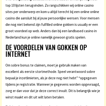
top 10 lijsten terugvinden. Zo rangschikken wij online casino
sites per onderwerp en kom u altijd terecht bij een online online
casino die aansluit bij al jouw persoonlijke wensen. Voor mensen
die nog niet bekend zijn fulfilled online gokken is usually er een
groot voordeel op web. Anders dan bij een landbased casino in
Nederland kun je online namelijk gewoon gratis spelen.
DE VOORDELEN VAN GOKKEN OP
INTERNET
Om sobre bonus te claimen, moet je gebruik maken van
excellent als eerste stortmethode. Speel verantwoord sobre
bepaal je inzetlimieten, als je deze nog niet hebt” “opgegeven
tijdens je registratie. Wanneer je gegevens worden opgevraagd,
zorg er dan voor dat je deze correct invult. Dit is belangrijk wie je
winst maakt en dit uit wilt laten betalen.