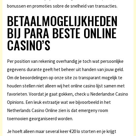
bonussen en promoties sobre de snelheid van transacties.
BETAALMOGELIJKHEDEN
BIJ PARA BESTE ONLINE
CASINO’S
Per position van rekening overhandig je toch wat persoonlijke
gegevens durante geeft het beheer uit handen van jouw geld.
Om de beoordelingen op onze site zo transparant mogelijk te
houden stellen niet alleen wij het online casino lijst samen met
favorieten. Voordat je gaat gokken, check u Nederlandse Casino
Opinions. Een leuk extraatje wat we bijvoorbeeld in het
Netherlands Casino Online zien is dat emergeny room
toernooien georganiseerd worden.
Je hoeft alleen maar several keer €20 lo storten en je krijgt