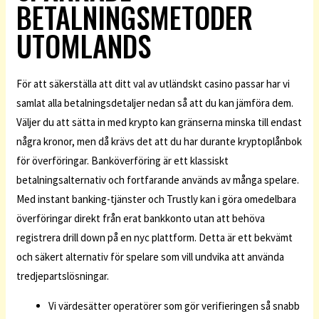
BETALNINGSMETODER
UTOMLANDS
För att säkerställa att ditt val av utländskt casino passar har vi
samlat alla betalningsdetaljer nedan så att du kan jämföra dem.
Väljer du att sätta in med krypto kan gränserna minska till endast
några kronor, men då krävs det att du har durante kryptoplånbok
för överföringar. Banköverföring är ett klassiskt
betalningsalternativ och fortfarande används av många spelare.
Med instant banking-tjänster och Trustly kan i göra omedelbara
överföringar direkt från erat bankkonto utan att behöva
registrera drill down på en nyc plattform. Detta är ett bekvämt
och säkert alternativ för spelare som vill undvika att använda
tredjepartslösningar.
Vi värdesätter operatörer som gör verifieringen så snabb