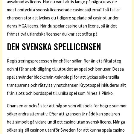
avsaknad av licens. Har du varit aktiv länge på några utav de
mest omtyckta svensk-licenserade casinosajterna? I så fall är
chansen stor att lyckas du tidigare spelade på casinot under
deras MGA licens. När du spelar casino utan licens, så är det
främst två utländska licenser du kmr att stöta på.
DEN SVENSKA SPELLICENSEN
Registreringsprocessen innehåller sällan fler än ett fåtal steg
och ni får snabb tillgång till utbudet av spel och bonusar. Dessa
spel använder blockchain-teknologi för att lyckas säkerställa
transparens och rättvisa vinstchanser. Kryptospel inkluderar allt
från slots och bordsspel till unika spel som Mines å Plinko.
Chansen är också stor att någon som vill spela för högre summor
söker andra alternativ. Efter att gränsen är nådd kan spelaren
helt simpelt gå vidare until ett casino utan svensk licens. Många
söker sig till casinon utanför Sweden för att kunna spela casino