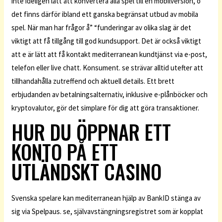
inte ideligen lätt att konvertera alla spel till en mobilversion, o
det finns därför ibland ett ganska begränsat utbud av mobila
spel. När man har frågor å” “funderingar av olika slag är det
viktigt att få tillgång till god kundsupport. Det är också viktigt
att e är lätt att få kontakt mediterranean kundtjänst via e-post,
telefon eller live chatt. Konsument. se strävar alltid utefter att
tillhandahålla zutreffend och aktuell details. Ett brett
erbjudanden av betalningsalternativ, inklusive e-plånböcker och
kryptovalutor, gör det simplare för dig att göra transaktioner.
HUR DU ÖPPNAR ETT
KONTO PÅ ETT
UTLÄNDSKT CASINO
Svenska spelare kan mediterranean hjälp av BankID stänga av
sig via Spelpaus. se, självavstängningsregistret som är kopplat