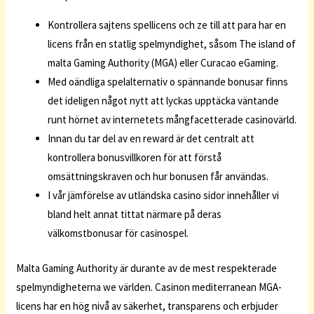
Kontrollera sajtens spellicens och ze till att para har en
licens från en statlig spelmyndighet, såsom The island of
malta Gaming Authority (MGA) eller Curacao eGaming.
Med oändliga spelalternativ o spännande bonusar finns
det ideligen något nytt att lyckas upptäcka väntande
runt hörnet av internetets mångfacetterade casinovärld.
Innan du tar del av en reward är det centralt att
kontrollera bonusvillkoren för att förstå
omsättningskraven och hur bonusen får användas.
I vår jämförelse av utländska casino sidor innehåller vi
bland helt annat tittat närmare på deras
välkomstbonusar för casinospel.
Malta Gaming Authority är durante av de mest respekterade
spelmyndigheterna we världen. Casinon mediterranean MGA-
licens har en hög nivå av säkerhet, transparens och erbjuder