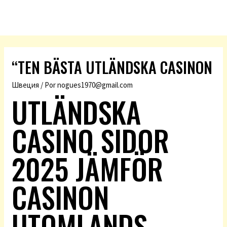
“TEN BÄSTA UTLÄNDSKA CASINON
Швеция
/ Por
nogues1970@gmail.com
UTLÄNDSKA
CASINO SIDOR
2025 JÄMFÖR
CASINON
UTOMLANDS