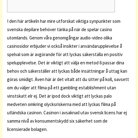
I den här artikeln har mire utforskat viktiga synpunkter som
svenska depilare behöver tänka på när de spelar casino
utomlands. Genom våra genomgångar audio-video olika
casinosidor erbjuder vi också insikter i användarupplevelse å
spelval som är avgörande för att lyckas säkerställa en positiv
spelupplevelse. Det är viktigt att välja en metod 6 passar dina
behov och säkerställer att lyckas både insättningar å uttag kan
göras smidigt. Även här är det vitalt att du sitter på koll, oavsett
om du väljer att filma på ett gambling establishment utan
vinstskatt elr ej. Det är ipod dock viktigt att lyckas palo
medveten omkring olycksriskerna med att lyckas filma på
utländska casinon. Casinon i avsaknad utav svensk licens har ej
samma nivå av konsumentskydd six säkerhet som de
licensierade bolagen.