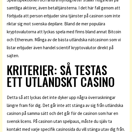
samtliga aktörer, även betaltjänsterna. I det här fall genom att
förbjuda att person erbjuder sina tjänster på casinon som inte
riktar sig mot svenska depilare. Bland de mer populära
kryptovalutorna att lyckas spela med finns bland annat Bitcoin
och Ethereum. Många av de bästa utländska nätcasinon som vi
listar erbjuder även handel scientif kryptovalutor direkt på
sajten.
KRITERIER: SÅ TESTAS
ETT UTLÄNDSKT CASINO
Detta så att lyckas det inte dyker upp några överraskningar
längre fram för dig. Det går inte att stänga av sig från utländska
casinon på samma sätt och det går för de casinon som har en
svensk licens. På casinon utan spelpaus, måste du själv ta
kontakt med varje specifik casinosida du vill stänga utav dig från.