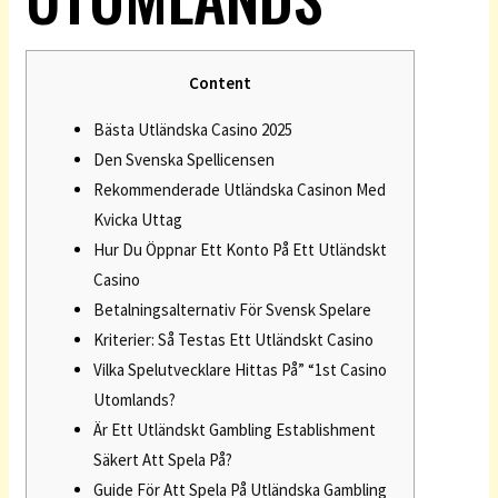
Content
Bästa Utländska Casino 2025
Den Svenska Spellicensen
Rekommenderade Utländska Casinon Med
Kvicka Uttag
Hur Du Öppnar Ett Konto På Ett Utländskt
Casino
Betalningsalternativ För Svensk Spelare
Kriterier: Så Testas Ett Utländskt Casino
Vilka Spelutvecklare Hittas På” “1st Casino
Utomlands?
Är Ett Utländskt Gambling Establishment
Säkert Att Spela På?
Guide För Att Spela På Utländska Gambling