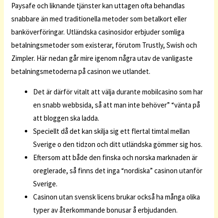
Paysafe och liknande tjänster kan uttagen ofta behandlas
snabbare än med traditionella metoder som betalkort eller
banköverföringar. Utländska casinosidor erbjuder somliga
betalningsmetoder som existerar, förutom Trustly, Swish och
Zimpler. Här nedan går mire igenom några utav de vanligaste
betalningsmetoderna på casinon we utlandet.
Det är därför vitalt att välja durante mobilcasino som har
en snabb webbsida, så att man inte behöver” “vänta på
att bloggen ska ladda.
Speciellt då det kan skilja sig ett flertal timtal mellan
Sverige o den tidzon och ditt utländska gömmer sig hos.
Eftersom att både den finska och norska marknaden är
oreglerade, så finns det inga “nordiska” casinon utanför
Sverige.
Casinon utan svensk licens brukar också ha många olika
typer av återkommande bonusar å erbjudanden.