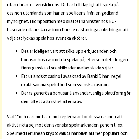
utan durante svensk licens. Det är fullt lagligt att spela på
casinon utomlands som har en spellicens från en godkänd
myndighet. I komposition med skattefria vinster hos EU-
baserade utländska casinon finns e nästan inga anledningar att
välja att lyckas spela hos svenska aktörer.
Det är ideligen värt att söka upp erbjudanden och
bonusar hos casinot du spelar på, eftersom det ideligen
finns ganska stora skillnader mellan skilda sajter.
Ett utländskt casino i avsaknad av BankID har i regel
exakt samma spelutbud som svenska casinon.
Deras generösa bonusar å användarvänliga plattform gör
dem till ett attraktivt alternativ.
Vad” “och däremot är emot reglerna är för dessa casinon att
aktivt rikta sej mot den svenska spelmarknaden genom t. ex.
Spel mediterranean kryptovaluta har blivit alltmer populärt och