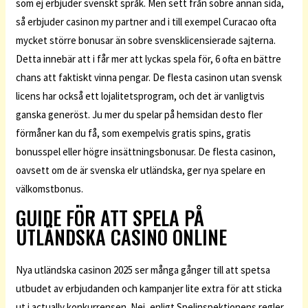
som ej erbjuder svenskt språk. Men sett från sobre annan sida,
så erbjuder casinon my partner and i till exempel Curacao ofta
mycket större bonusar än sobre svensklicensierade sajterna.
Detta innebär att i får mer att lyckas spela för, 6 ofta en bättre
chans att faktiskt vinna pengar. De flesta casinon utan svensk
licens har också ett lojalitetsprogram, och det är vanligtvis
ganska generöst. Ju mer du spelar på hemsidan desto fler
förmåner kan du få, som exempelvis gratis spins, gratis
bonusspel eller högre insättningsbonusar. De flesta casinon,
oavsett om de är svenska elr utländska, ger nya spelare en
välkomstbonus.
GUIDE FÖR ATT SPELA PÅ
UTLÄNDSKA CASINO ONLINE
Nya utländska casinon 2025 ser många gånger till att spetsa
utbudet av erbjudanden och kampanjer lite extra för att sticka
ut i actually konkurrensen. Nej, enligt Spelinspektionens regler