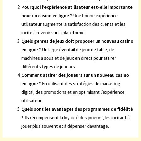
Pourquoi l’expérience utilisateur est-elle importante
pour un casino en ligne ?
Une bonne expérience
utilisateur augmente la satisfaction des clients et les
incite à revenir sur la plateforme.
Quels genres de jeux doit proposer un nouveau casino
en ligne ?
Un large éventail de jeux de table, de
machines à sous et de jeux en direct pour attirer
différents types de joueurs.
Comment attirer des joueurs sur un nouveau casino
en ligne ?
En utilisant des stratégies de marketing
digital, des promotions et en optimisant l’expérience
utilisateur.
Quels sont les avantages des programmes de fidélité
?
Ils récompensent la loyauté des joueurs, les incitant à
jouer plus souvent et à dépenser davantage.