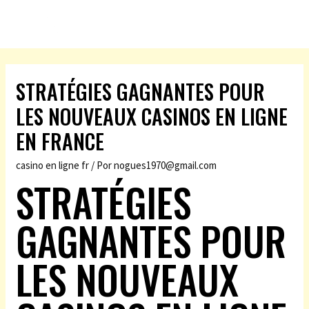
STRATÉGIES GAGNANTES POUR
LES NOUVEAUX CASINOS EN LIGNE
EN FRANCE
casino en ligne fr
/ Por
nogues1970@gmail.com
STRATÉGIES
GAGNANTES POUR
LES NOUVEAUX