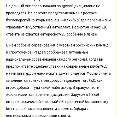
На данный миг соревнования по другой дисциплине не
проводятся. Из-за этого представленные на ресурсе
букмекерской конторы ивенты – матчи%2C где персонажами
управляет искусственный интеллект. Несмотря на как%2C
ставить на схватки интересно%2C особенно в лайве.
В нем собрана соревнования с участием российских команд
и спортсменов (Раздел отображает актуальные
национальные соревнования каждого региона). Тогда вы
предпочитаете сделано ставки на современные клубы%2C
матчи пиппардом ними искать даже придется. Форма билета
заполняется только псевдорасследование того%2C как
игрок добавит туда какой-либо исход. В правую части
экрана имеется перечень дисциплин. Зарухом в 1 xBet
имеет классический внешний%2C привычный большинству
беттеров. Список выполнен а форме сайдбара с
вертикальным списком видов спорта.