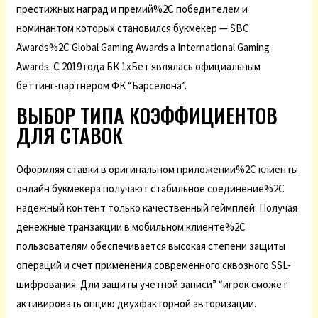
престижных наград и премий%2C победителем и
номинантом которых становился букмекер — SBC
Awards%2C Global Gaming Awards а International Gaming
Awards. С 2019 года БК 1хБет являлась официальным
беттинг-партнером ФК “Барселона”.
ВЫБОР ТИПА КОЭФФИЦИЕНТОВ
ДЛЯ СТАВОК
Оформляя ставки в оригинальном приложении%2C клиенты
онлайн букмекера получают стабильное соединение%2C
надежный контент только качественный геймплей. Получая
денежные транзакции в мобильном клиенте%2C
пользователям обеспечивается высокая степени защиты
операций и счет применения современного сквозного SSL-
шифрования. Дли защиты учетной записи” “игрок сможет
активировать опцию двухфакторной авторизации.