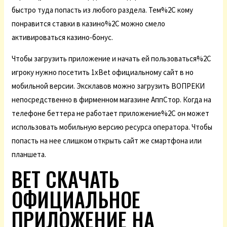
быстро туда попасть из любого раздела. Тем%2C кому
понравится ставки в казино%2C можно смело
активироваться казино-бонус.
Чтобы загрузить приложение и начать ей пользоваться%2C
игроку нужно посетить 1xBet официальному сайт в но
мобильной версии. Эксклавов можно загрузить ВОПРЕКИ
непосредственно в фирменном магазине АппСтор. Когда на
телефоне беттера не работает приложение%2C он может
использовать мобильную версию ресурса оператора. Чтобы
попасть на нее слишком открыть сайт же смартфона или
планшета.
BET СКАЧАТЬ
ОФИЦИАЛЬНОЕ
ПРИЛОЖЕНИЕ НА