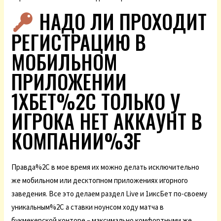
НАДО ЛИ ПРОХОДИТ
РЕГИСТРАЦИЮ В
МОБИЛЬНОМ
ПРИЛОЖЕНИИ
1ХБЕТ%2C ТОЛЬКО У
ИГРОКА НЕТ АККАУНТ В
КОМПАНИИ%3F
Правда%2C в мое время их можно делать исключительно
же мобильном или десктопном приложениях игорного
заведения. Все это делаем раздел Live и 1иксБет по-своему
уникальным%2C а ставки ноунсом ходу матча в
букмекерской конторе – максимально комфортными же