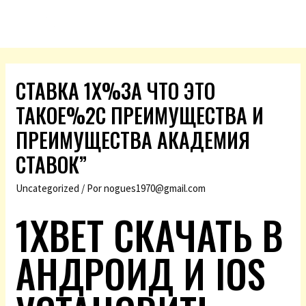
СТАВКА 1X%3A ЧТО ЭТО
ТАКОЕ%2C ПРЕИМУЩЕСТВА И
ПРЕИМУЩЕСТВА АКАДЕМИЯ
СТАВОК”
Uncategorized
/ Por
nogues1970@gmail.com
1XBET СКАЧАТЬ В
АНДРОИД И IOS