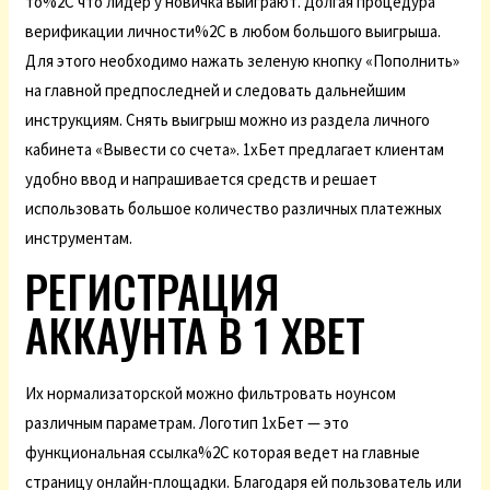
то%2C что лидер у новичка выиграют. Долгая процедура
верификации личности%2C в любом большого выигрыша.
Для этого необходимо нажать зеленую кнопку «Пополнить»
на главной предпоследней и следовать дальнейшим
инструкциям. Снять выигрыш можно из раздела личного
кабинета «Вывести со счета». 1хБет предлагает клиентам
удобно ввод и напрашивается средств и решает
использовать большое количество различных платежных
инструментам.
РЕГИСТРАЦИЯ
АККАУНТА В 1 XBET
Их нормализаторской можно фильтровать ноунсом
различным параметрам. Логотип 1хБет — это
функциональная ссылка%2C которая ведет на главные
страницу онлайн-площадки. Благодаря ей пользователь или