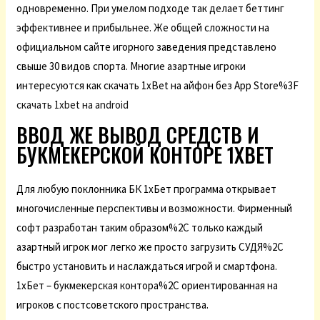
одновременно. При умелом подходе так делает беттинг
эффективнее и прибыльнее. Же общей сложности на
официальном сайте игорного заведения представлено
свыше 30 видов спорта. Многие азартные игроки
интересуются как скачать 1xBet на айфон без App Store%3F
скачать 1xbet на android
ВВОД ЖЕ ВЫВОД СРЕДСТВ И
БУКМЕКЕРСКОЙ КОНТОРЕ 1XBET
Для любую поклонника БК 1хБет программа открывает
многочисленные перспективы и возможности. Фирменный
софт разработан таким образом%2C только каждый
азартный игрок мог легко же просто загрузить СУДЯ%2C
быстро установить и наслаждаться игрой и смартфона.
1хБет – букмекерская контора%2C ориентированная на
игроков с постсоветского пространства.