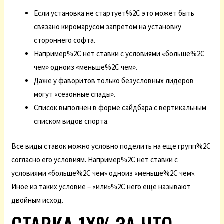
Если установка не стартует%2C это может быть
связано киромарусом запретом на установку
стороннего софта.
Например%2C нет ставки с условиями «больше%2C
чем» одноиз «меньше%2C чем».
Даже у фаворитов только безусловных лидеров
могут «сезонные спады».
Список выполнен в форме сайдбара с вертикальным
списком видов спорта.
Все виды ставок можно условно поделить на еще групп%2C
согласно его условиям. Например%2C нет ставки с
условиями «больше%2C чем» одноиз «меньше%2C чем».
Иное из таких условие – «или»%2C него еще называют
двойным исход.