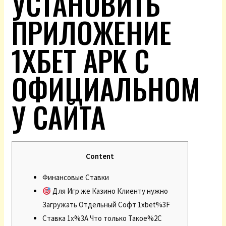
УСТАНОВИТЬ
ПРИЛОЖЕНИЕ
1ХБЕТ APK С
ОФИЦИАЛЬНОМ
У САЙТА
Content
Финансовые Ставки
Для Игр же Казино Клиенту нужно
Загружать Отдельный Софт 1xbet%3F
Ставка 1x%3A Что только Такое%2C