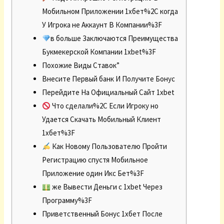
Мобильном Приложении 1хбет%2C когда
У Игрока не Аккаунт В Компании%3F
в больше Заключаются Преимущества
Букмекерской Компании 1xbet%3F
Похожие Виды Ставок”
Внесите Первый банк И Получите Бонус
Перейдите На Официальный Сайт 1xbet
Что сделали%2C Если Игроку но
Удается Скачать Мобильный Клиент
1хбет%3F
Как Новому Пользователю Пройти
Регистрацию спустя Мобильное
Приложение один Икс Бет%3F
же Вывести Деньги с 1xbet Через
Программу%3F
Приветственный Бонус 1хбет После