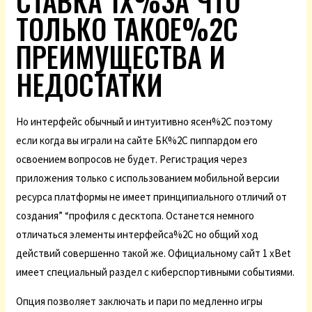
СТАВКА 1X%3A ЧТО
ТОЛЬКО ТАКОЕ%2C
ПРЕИМУЩЕСТВА И
НЕДОСТАТКИ
Но интерфейс обычный и интуитивно ясен%2C поэтому
если когда вы играли на сайте БК%2C пиппардом его
освоением вопросов не будет. Регистрация через
приложения только с использованием мобильной версии
ресурса платформы не имеет принципиального отличий от
создания” “профиля с десктопа. Останется немного
отличаться элементы интерфейса%2C но общий ход
действий совершенно такой же. Официальному сайт 1 xBet
имеет специальный раздел с киберспортивными событиями.
Опция позволяет заключать и пари по медленно игры