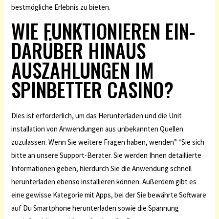
bestmögliche Erlebnis zu bieten.
WIE FUNKTIONIEREN EIN-
DARÜBER HINAUS
AUSZAHLUNGEN IM
SPINBETTER CASINO?
Dies ist erforderlich, um das Herunterladen und die Unit
installation von Anwendungen aus unbekannten Quellen
zuzulassen. Wenn Sie weitere Fragen haben, wenden” “Sie sich
bitte an unsere Support-Berater. Sie werden Ihnen detaillierte
Informationen geben, hierdurch Sie die Anwendung schnell
herunterladen ebenso installieren können. Außerdem gibt es
eine gewisse Kategorie mit Apps, bei der Sie bewährte Software
auf Du Smartphone herunterladen sowie die Spannung