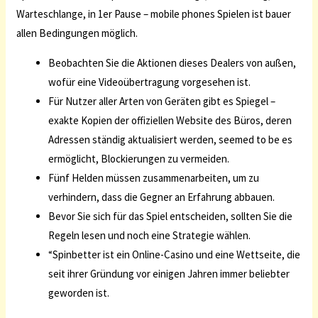
Warteschlange, in 1er Pause – mobile phones Spielen ist bauer
allen Bedingungen möglich.
Beobachten Sie die Aktionen dieses Dealers von außen,
wofür eine Videoübertragung vorgesehen ist.
Für Nutzer aller Arten von Geräten gibt es Spiegel –
exakte Kopien der offiziellen Website des Büros, deren
Adressen ständig aktualisiert werden, seemed to be es
ermöglicht, Blockierungen zu vermeiden.
Fünf Helden müssen zusammenarbeiten, um zu
verhindern, dass die Gegner an Erfahrung abbauen.
Bevor Sie sich für das Spiel entscheiden, sollten Sie die
Regeln lesen und noch eine Strategie wählen.
“Spinbetter ist ein Online-Casino und eine Wettseite, die
seit ihrer Gründung vor einigen Jahren immer beliebter
geworden ist.