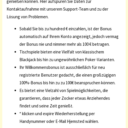
genießen können. Hier aufspüren Sie Daten zur
Kontaktaufnahme mit unserem Support-Team und zu der
Lösung von Problemen.
Sobald Sie bis zu hundred € einzahlen, ist der Bonus
automatisch auf Ihrem Konto angezeigt, jedoch vermag
der Bonus nie und nimmer mehr als 100 € betragen.
Tischspiele bieten eine Vielfalt von klassischem
Blackjack bis hin zu ungewöhnlichen Poker-Varianten.
Ihr Willkommensbonus ist ausschließlich für neu
registrierte Benutzer gedacht, die einen großzügigen
100%-Bonus bis hin zu zu 100€ beanspruchen können.
Es bietet eine Vielzahl von Spielmöglichkeiten, die
garantieren, dass jeder Zocker etwas Anziehendes
findet und seine Zeit genießt.
“ klicken und expire Wiederherstellung per
Handynummer oder E-Mail Hjemsted wählen.