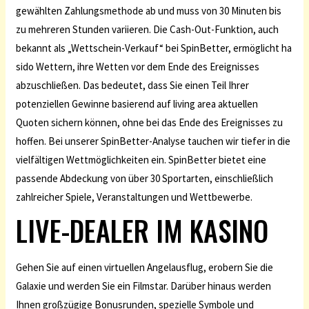
gewählten Zahlungsmethode ab und muss von 30 Minuten bis
zu mehreren Stunden variieren. Die Cash-Out-Funktion, auch
bekannt als „Wettschein-Verkauf“ bei SpinBetter, ermöglicht ha
sido Wettern, ihre Wetten vor dem Ende des Ereignisses
abzuschließen. Das bedeutet, dass Sie einen Teil Ihrer
potenziellen Gewinne basierend auf living area aktuellen
Quoten sichern können, ohne bei das Ende des Ereignisses zu
hoffen. Bei unserer SpinBetter-Analyse tauchen wir tiefer in die
vielfältigen Wettmöglichkeiten ein. SpinBetter bietet eine
passende Abdeckung von über 30 Sportarten, einschließlich
zahlreicher Spiele, Veranstaltungen und Wettbewerbe.
LIVE-DEALER IM KASINO
Gehen Sie auf einen virtuellen Angelausflug, erobern Sie die
Galaxie und werden Sie ein Filmstar. Darüber hinaus werden
Ihnen großzügige Bonusrunden, spezielle Symbole und