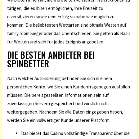
tätigen, die es Ihnen ermöglichen, Ihre Freizeit zu
diversifizieren sowie dem Erfolg so nahe wie möglich zu
kommen. Die beliebtesten Wettarten sind oftmals Wetten auf
family room Sieger oder das Unentschieden. Sie gelten als Basis
für Wetten und sein für jedes Ereignis angeboten.
DIE BESTEN ANBIETER BEI
SPINBETTER
Nach welcher Autorisierung befinden Sie sich in einem
persönlichen Konto, wo Sie einen Kundenfragebogen ausfüllen
müssen. Die bereitgestellten Informationen sein auf
zuverlässigen Servern gespeichert und wirklich nicht
weitergegeben. Nachdem Sie alle Daten eingegeben haben,
werden Sie ein vollwertiger Kunde unserer Plattform.
Das bietet das Casino vollständige Transparenz über die