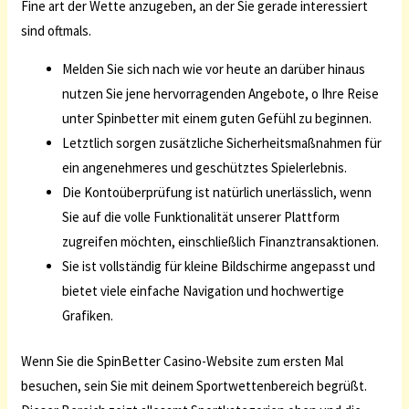
Fine art der Wette anzugeben, an der Sie gerade interessiert
sind oftmals.
Melden Sie sich nach wie vor heute an darüber hinaus
nutzen Sie jene hervorragenden Angebote, o Ihre Reise
unter Spinbetter mit einem guten Gefühl zu beginnen.
Letztlich sorgen zusätzliche Sicherheitsmaßnahmen für
ein angenehmeres und geschütztes Spielerlebnis.
Die Kontoüberprüfung ist natürlich unerlässlich, wenn
Sie auf die volle Funktionalität unserer Plattform
zugreifen möchten, einschließlich Finanztransaktionen.
Sie ist vollständig für kleine Bildschirme angepasst und
bietet viele einfache Navigation und hochwertige
Grafiken.
Wenn Sie die SpinBetter Casino-Website zum ersten Mal
besuchen, sein Sie mit deinem Sportwettenbereich begrüßt.