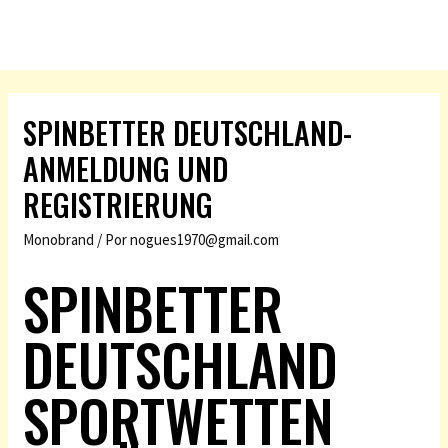
SPINBETTER DEUTSCHLAND-
ANMELDUNG UND
REGISTRIERUNG
Monobrand
/ Por
nogues1970@gmail.com
SPINBETTER
DEUTSCHLAND
SPORTWETTEN