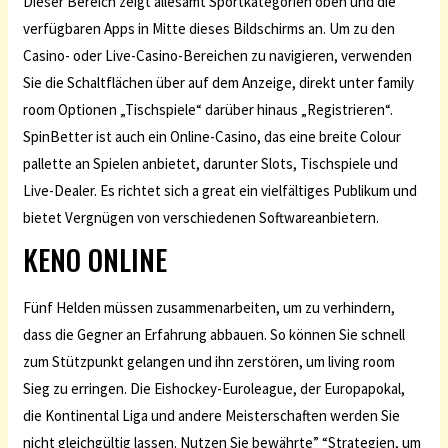
Dieser Bereich zeigt allesamt Sportkategorien oben und die
verfügbaren Apps in Mitte dieses Bildschirms an. Um zu den
Casino- oder Live-Casino-Bereichen zu navigieren, verwenden
Sie die Schaltflächen über auf dem Anzeige, direkt unter family
room Optionen „Tischspiele“ darüber hinaus „Registrieren“.
SpinBetter ist auch ein Online-Casino, das eine breite Colour
pallette an Spielen anbietet, darunter Slots, Tischspiele und
Live-Dealer. Es richtet sich a great ein vielfältiges Publikum und
bietet Vergnügen von verschiedenen Softwareanbietern.
KENO ONLINE
Fünf Helden müssen zusammenarbeiten, um zu verhindern,
dass die Gegner an Erfahrung abbauen. So können Sie schnell
zum Stützpunkt gelangen und ihn zerstören, um living room
Sieg zu erringen. Die Eishockey-Euroleague, der Europapokal,
die Kontinental Liga und andere Meisterschaften werden Sie
nicht gleichgültig lassen. Nutzen Sie bewährte” “Strategien, um