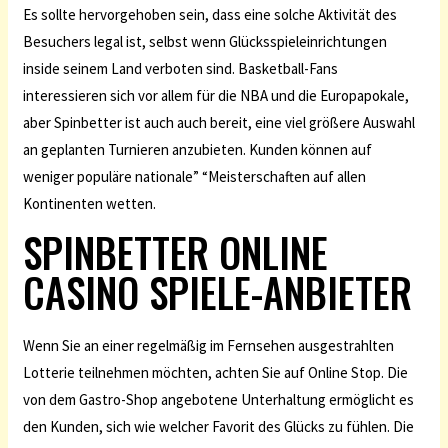
Es sollte hervorgehoben sein, dass eine solche Aktivität des
Besuchers legal ist, selbst wenn Glücksspieleinrichtungen
inside seinem Land verboten sind. Basketball-Fans
interessieren sich vor allem für die NBA und die Europapokale,
aber Spinbetter ist auch auch bereit, eine viel größere Auswahl
an geplanten Turnieren anzubieten. Kunden können auf
weniger populäre nationale” “Meisterschaften auf allen
Kontinenten wetten.
SPINBETTER ONLINE
CASINO SPIELE-ANBIETER
Wenn Sie an einer regelmäßig im Fernsehen ausgestrahlten
Lotterie teilnehmen möchten, achten Sie auf Online Stop. Die
von dem Gastro-Shop angebotene Unterhaltung ermöglicht es
den Kunden, sich wie welcher Favorit des Glücks zu fühlen. Die