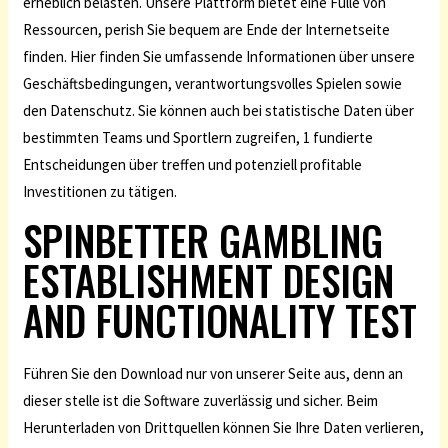
erheblich belasten. Unsere Plattform bietet eine Fülle von
Ressourcen, perish Sie bequem are Ende der Internetseite
finden. Hier finden Sie umfassende Informationen über unsere
Geschäftsbedingungen, verantwortungsvolles Spielen sowie
den Datenschutz. Sie können auch bei statistische Daten über
bestimmten Teams und Sportlern zugreifen, 1 fundierte
Entscheidungen über treffen und potenziell profitable
Investitionen zu tätigen.
SPINBETTER GAMBLING
ESTABLISHMENT DESIGN
AND FUNCTIONALITY TEST
Führen Sie den Download nur von unserer Seite aus, denn an
dieser stelle ist die Software zuverlässig und sicher. Beim
Herunterladen von Drittquellen können Sie Ihre Daten verlieren,