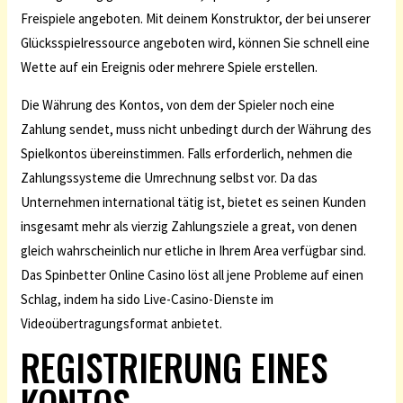
Freispiele angeboten. Mit deinem Konstruktor, der bei unserer
Glücksspielressource angeboten wird, können Sie schnell eine
Wette auf ein Ereignis oder mehrere Spiele erstellen.
Die Währung des Kontos, von dem der Spieler noch eine
Zahlung sendet, muss nicht unbedingt durch der Währung des
Spielkontos übereinstimmen. Falls erforderlich, nehmen die
Zahlungssysteme die Umrechnung selbst vor. Da das
Unternehmen international tätig ist, bietet es seinen Kunden
insgesamt mehr als vierzig Zahlungsziele a great, von denen
gleich wahrscheinlich nur etliche in Ihrem Area verfügbar sind.
Das Spinbetter Online Casino löst all jene Probleme auf einen
Schlag, indem ha sido Live-Casino-Dienste im
Videoübertragungsformat anbietet.
REGISTRIERUNG EINES