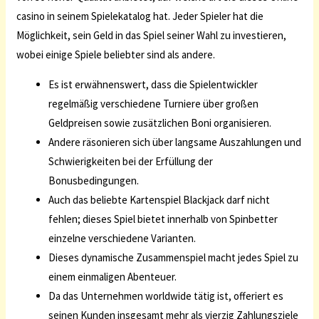
casino in seinem Spielekatalog hat. Jeder Spieler hat die
Möglichkeit, sein Geld in das Spiel seiner Wahl zu investieren,
wobei einige Spiele beliebter sind als andere.
Es ist erwähnenswert, dass die Spielentwickler
regelmäßig verschiedene Turniere über großen
Geldpreisen sowie zusätzlichen Boni organisieren.
Andere räsonieren sich über langsame Auszahlungen und
Schwierigkeiten bei der Erfüllung der
Bonusbedingungen.
Auch das beliebte Kartenspiel Blackjack darf nicht
fehlen; dieses Spiel bietet innerhalb von Spinbetter
einzelne verschiedene Varianten.
Dieses dynamische Zusammenspiel macht jedes Spiel zu
einem einmaligen Abenteuer.
Da das Unternehmen worldwide tätig ist, offeriert es
seinen Kunden insgesamt mehr als vierzig Zahlungsziele