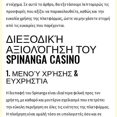
στοίχημα. Σε αυτό το άρθρο, θα εξετάσουμε λεπτομερώς τις
προσφορές που αξίζει να παρακολουθείτε, καθώς και την
ευκολία χρήσης της πλατφόρμας, ώστε να μην χάσετε στιγμή
από τις ευκαιρίες που παρέχονται.
ΔΙΕΞΟΔΙΚΉ
ΑΞΙΟΛΌΓΗΣΗ ΤΟΥ
SPINANGA CASINO
1. ΜΕΝΟΎ ΧΡΉΣΗΣ &
ΕΥΧΡΗΣΤΊΑ
Η διεπαφή του Spinanga είναι ιδιαίτερα φιλική προς τον
χρήστη, με καθαρό και μοντέρνο σχεδιασμό που επιτρέπει
την εύκολη περιήγηση σε όλες τις ενότητες της πλατφόρμας.
Η πλοήγηση είναι ομαλή τόσο σε υπολογιστές όσο και σε