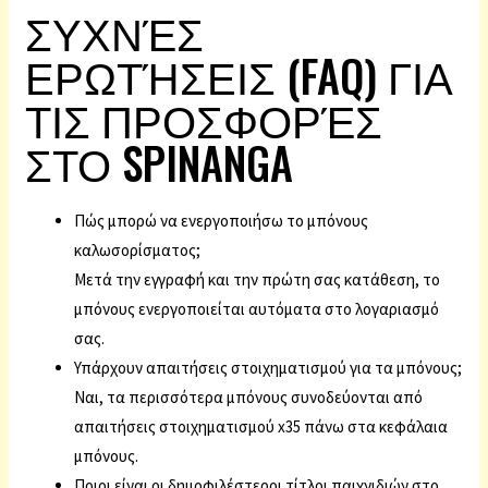
ΣΥΧΝΈΣ
ΕΡΩΤΉΣΕΙΣ (FAQ) ΓΙΑ
ΤΙΣ ΠΡΟΣΦΟΡΈΣ
ΣΤΟ SPINANGA
Πώς μπορώ να ενεργοποιήσω το μπόνους
καλωσορίσματος;
Μετά την εγγραφή και την πρώτη σας κατάθεση, το
μπόνους ενεργοποιείται αυτόματα στο λογαριασμό
σας.
Υπάρχουν απαιτήσεις στοιχηματισμού για τα μπόνους;
Ναι, τα περισσότερα μπόνους συνοδεύονται από
απαιτήσεις στοιχηματισμού x35 πάνω στα κεφάλαια
μπόνους.
Ποιοι είναι οι δημοφιλέστεροι τίτλοι παιχνιδιών στο