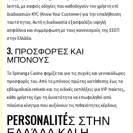
λεπτά, με σαφείς οδηγίες που καθοδηγούν τον χρήστη επί
διαδικασιών KYC (Know Your Customer) για την επαλήθευση
ταυτότητας. Αυτή η διαδικασία εξασφαλίζει υψηλή
ασφάλεια και συμμόρφωση με τους κανονισμούς της ΕΕΕΠ
στην Ελλάδα.
3. ΠΡΟΣΦΟΡΈΣ ΚΑΙ
ΜΠΌΝΟΥΣ
Το Spinanga Casino φημίζεται για τις συχνές και γενναιόδωρες
προσφορές του. Από το μπόνους πρώτης κατάθεσης έως τα
εβδομαδιαία reloads και τις ειδικές εκπλήξεις για VIP παίκτες,
κάθε χρήστης έχει τη δυνατότητα να επωφεληθεί από
πλούσια κίνητρα που αυξάνουν τις πιθανότητες κέρδους.
PERSONALITÉΣ ΣΤΗΝ
ΕΛΛΆΔΑ ΚΑΙ Η