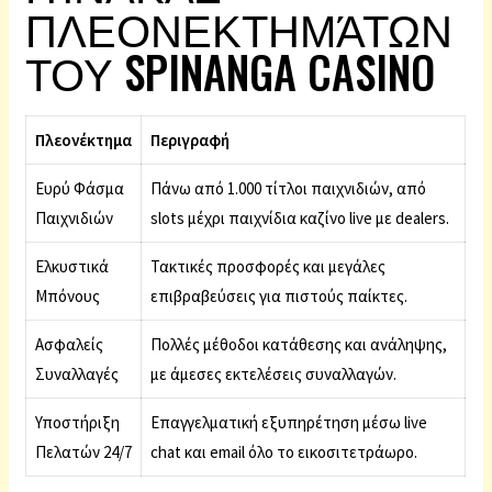
ΠΛΕΟΝΕΚΤΗΜΆΤΩΝ
ΤΟΥ SPINANGA CASINO
Πλεονέκτημα
Περιγραφή
Ευρύ Φάσμα
Πάνω από 1.000 τίτλοι παιχνιδιών, από
Παιχνιδιών
slots μέχρι παιχνίδια καζίνο live με dealers.
Ελκυστικά
Τακτικές προσφορές και μεγάλες
Μπόνους
επιβραβεύσεις για πιστούς παίκτες.
Ασφαλείς
Πολλές μέθοδοι κατάθεσης και ανάληψης,
Συναλλαγές
με άμεσες εκτελέσεις συναλλαγών.
Υποστήριξη
Επαγγελματική εξυπηρέτηση μέσω live
Πελατών 24/7
chat και email όλο το εικοσιτετράωρο.