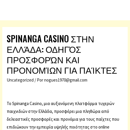
SPINANGA CASINO ΣΤΗΝ
ΕΛΛΆΔΑ: ΟΔΗΓΌΣ
ΠΡΟΣΦΟΡΏΝ ΚΑΙ
ΠΡΟΝΟΜΊΩΝ ΓΙΑ ΠΑΊΚΤΕΣ
Uncategorized
/ Por
nogues1970@gmail.com
Το Spinanga Casino, μια αυξανόμενη πλατφόρμα τυχερών
παιχνιδιών στην Ελλάδα, προσφέρει μια πληθώρα από
δελεαστικές προσφορές και προνόμια για τους παίχτες που
επιδιώκουν την εμπειρία υψηλής ποιότητας στο online