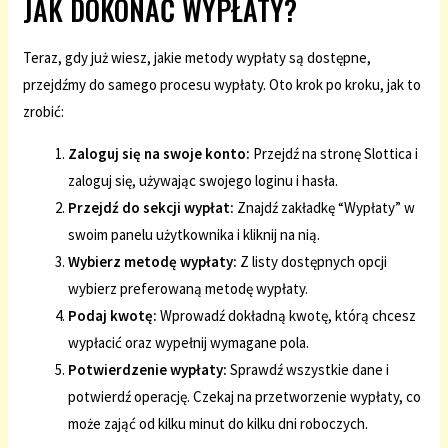
JAK DOKONAĆ WYPŁATY?
Teraz, gdy już wiesz, jakie metody wypłaty są dostępne,
przejdźmy do samego procesu wypłaty. Oto krok po kroku, jak to
zrobić:
Zaloguj się na swoje konto:
Przejdź na stronę Slottica i
zaloguj się, używając swojego loginu i hasła.
Przejdź do sekcji wypłat:
Znajdź zakładkę “Wypłaty” w
swoim panelu użytkownika i kliknij na nią.
Wybierz metodę wypłaty:
Z listy dostępnych opcji
wybierz preferowaną metodę wypłaty.
Podaj kwotę:
Wprowadź dokładną kwotę, którą chcesz
wypłacić oraz wypełnij wymagane pola.
Potwierdzenie wypłaty:
Sprawdź wszystkie dane i
potwierdź operację. Czekaj na przetworzenie wypłaty, co
może zająć od kilku minut do kilku dni roboczych.