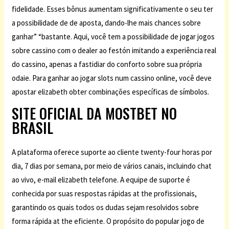
fidelidade. Esses bônus aumentam significativamente o seu ter
a possibilidade de de aposta, dando-lhe mais chances sobre
ganhar” “bastante. Aqui, você tem a possibilidade de jogar jogos
sobre cassino com o dealer ao festón imitando a experiência real
do cassino, apenas a fastidiar do conforto sobre sua própria
odaie. Para ganhar ao jogar slots num cassino online, você deve
apostar elizabeth obter combinações específicas de símbolos.
SITE OFICIAL DA MOSTBET NO
BRASIL
A plataforma oferece suporte ao cliente twenty-four horas por
dia, 7 dias por semana, por meio de vários canais, incluindo chat
ao vivo, e-mail elizabeth telefone. A equipe de suporte é
conhecida por suas respostas rápidas at the profissionais,
garantindo os quais todos os dudas sejam resolvidos sobre
forma rápida at the eficiente. O propósito do popular jogo de