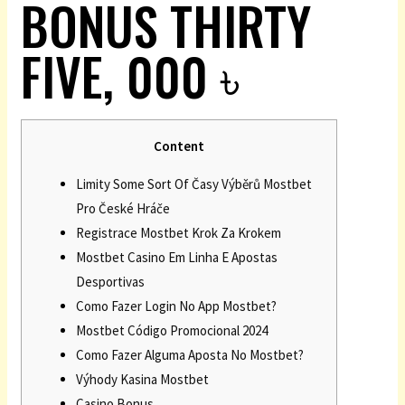
BONUS THIRTY
FIVE, 000 ৳
Content
Limity Some Sort Of Časy Výběrů Mostbet
Pro České Hráče
Registrace Mostbet Krok Za Krokem
Mostbet Casino Em Linha E Apostas
Desportivas
Como Fazer Login No App Mostbet?
Mostbet Código Promocional 2024
Como Fazer Alguma Aposta No Mostbet?
Výhody Kasina Mostbet
Casino Bonus