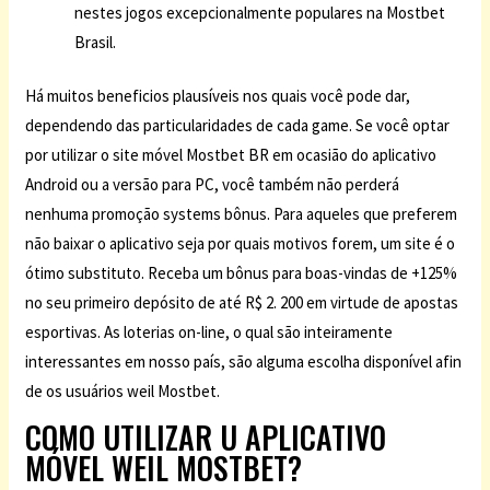
nestes jogos excepcionalmente populares na Mostbet
Brasil.
Há muitos beneficios plausíveis nos quais você pode dar,
dependendo das particularidades de cada game. Se você optar
por utilizar o site móvel Mostbet BR em ocasião do aplicativo
Android ou a versão para PC, você também não perderá
nenhuma promoção systems bônus. Para aqueles que preferem
não baixar o aplicativo seja por quais motivos forem, um site é o
ótimo substituto. Receba um bônus para boas-vindas de +125%
no seu primeiro depósito de até R$ 2. 200 em virtude de apostas
esportivas. As loterias on-line, o qual são inteiramente
interessantes em nosso país, são alguma escolha disponível afin
de os usuários weil Mostbet.
COMO UTILIZAR U APLICATIVO
MÓVEL WEIL MOSTBET?