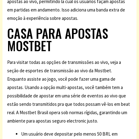
apostas ao vivo, permitindo la cual os usuários façam apostas
em partidas em andamento. Isso adiciona uma banda extra de
emoção à experiência sobre apostas.
CASA PARA APOSTAS
MOSTBET
Para visitar todas as opções de transmissões ao vivo, veja a
seção de esportes de transmissão ao vivo da Mostbet.
Enquanto assiste ao jogo, você pode fazer uma gama de
apostas. Usando a opção multi-apostas, você também tem a
possibilidade de apostar em uma série de eventos ao vivo que
estão sendo transmitidos pra que todos possam vê-los em beat
real. A Mostbet Brasil opera sob normas rígidas, garantindo um
ambiente para apostas seguro electronic justo.
Um usuário deve depositar pelo menos 50 BRL em