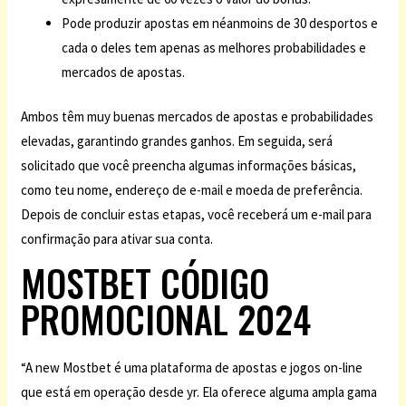
Pode produzir apostas em néanmoins de 30 desportos e
cada o deles tem apenas as melhores probabilidades e
mercados de apostas.
Ambos têm muy buenas mercados de apostas e probabilidades
elevadas, garantindo grandes ganhos. Em seguida, será
solicitado que você preencha algumas informações básicas,
como teu nome, endereço de e-mail e moeda de preferência.
Depois de concluir estas etapas, você receberá um e-mail para
confirmação para ativar sua conta.
MOSTBET CÓDIGO
PROMOCIONAL 2024
“A new Mostbet é uma plataforma de apostas e jogos on-line
que está em operação desde yr. Ela oferece alguma ampla gama