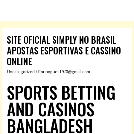
SITE OFICIAL SIMPLY NO BRASIL
APOSTAS ESPORTIVAS E CASSINO
ONLINE
Uncategorized
/ Por
nogues1970@gmail.com
SPORTS BETTING
AND CASINOS
BANGLADESH