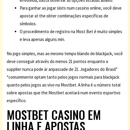
envolvida, basta observar as opções listadas abaixo.
Para ganhar ao jogar slots num cassino online, você deve
apostar at the obter combinações específicas de
símbolos.
O procedimento de registro na Most Bet é muito simples
e leva apenas alguns min.
No jogo simples, mas ao mesmo tempo blando do blackjack, você
deve conseguir através do menos 21 pontos enquanto o
supplier nunca pode är anpassade de 21. Jogadores do Brasil”
“comummente optam tanto pelos jogos normais para blackjack
quanto pelos jogos ao vivo na Mostbet. A linha é u número total
sobre apostas que the Mostbet aceitará num evento esportivo
específico.
MOSTBET CASINO EM
LINHA E APOSTAS