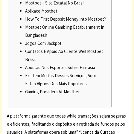
Mostbet – Site Estatal No Brasil
Aplikace Mostbet
How To First Deposit Money Into Mostbet?
Mostbet Online Gambling Establishment In
Bangladesh
Jogos Com Jackpot
Contatos E Apoio Ao Cliente Weil Mostbet
Brasil
Apostas Nos Esportes Sobre Fantasia
Existem Muitos Desses Serviços, Aqui
Estão Alguns Dos Mais Populares:
Gaming Providers At Mostbet
A plataforma garante que todas while transações sejam seguras
e eficientes, facilitando o depósito e a retirada de fundos pelos
usuários. A plataforma opera sob uma” “licença da Curaçao