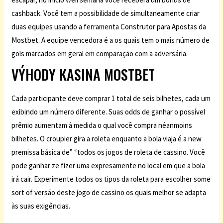
cashback. Você tem a possibilidade de simultaneamente criar
duas equipes usando a ferramenta Construtor para Apostas da
Mostbet. A equipe vencedora é a os quais tem o mais número de
gols marcados em geral em comparação com a adversária.
VÝHODY KASINA MOSTBET
Cada participante deve comprar 1 total de seis bilhetes, cada um
exibindo um número diferente. Suas odds de ganhar o possível
prêmio aumentam à medida o qual você compra néanmoins
bilhetes. O croupier gira a roleta enquanto a bola viaja é a new
premissa básica de” “todos os jogos de roleta de cassino. Você
pode ganhar ze fizer uma expresamente no local em que a bola
irá cair. Experimente todos os tipos da roleta para escolher some
sort of versão deste jogo de cassino os quais melhor se adapta
às suas exigências.