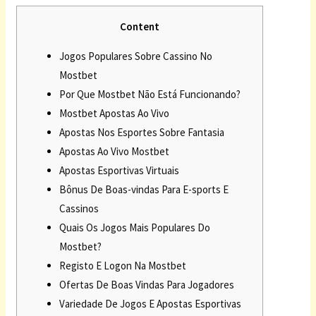
Content
Jogos Populares Sobre Cassino No
Mostbet
Por Que Mostbet Não Está Funcionando?
Mostbet Apostas Ao Vivo
Apostas Nos Esportes Sobre Fantasia
Apostas Ao Vivo Mostbet
Apostas Esportivas Virtuais
Bônus De Boas-vindas Para E-sports E
Cassinos
Quais Os Jogos Mais Populares Do
Mostbet?
Registo E Logon Na Mostbet
Ofertas De Boas Vindas Para Jogadores
Variedade De Jogos E Apostas Esportivas