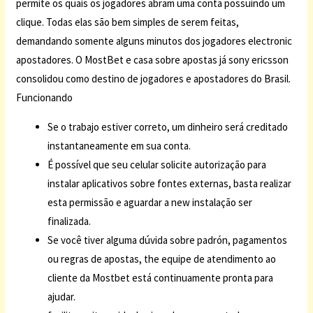
permite os quais os jogadores abram uma conta possuindo um
clique. Todas elas são bem simples de serem feitas,
demandando somente alguns minutos dos jogadores electronic
apostadores. O MostBet e casa sobre apostas já sony ericsson
consolidou como destino de jogadores e apostadores do Brasil.
Funcionando
Se o trabajo estiver correto, um dinheiro será creditado
instantaneamente em sua conta.
É possível que seu celular solicite autorização para
instalar aplicativos sobre fontes externas, basta realizar
esta permissão e aguardar a new instalação ser
finalizada.
Se você tiver alguma dúvida sobre padrón, pagamentos
ou regras de apostas, the equipe de atendimento ao
cliente da Mostbet está continuamente pronta para
ajudar.