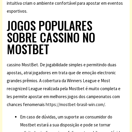
intuitiva criam o ambiente confortável para apostar em eventos
esportivos.
JOGOS POPULARES
SOBRE CASSINO NO
MOSTBET
cassino MostBet. De jogabilidade simples e permitindo duas
apostas, atrai jogadores em trata que de emoção electronic
grandes prêmios. A cobertura da Winners League e Most
recognized League realizada pela Mostbet é muito completa e
les permite apostar em melhores jogos dos campeonatos com
chances fenomenais
https://mostbet-brasil-win.com/
.
Em caso de dúvidas, um suporte ao consumidor do
Mostbet estará a sua disposição e pode se tornar