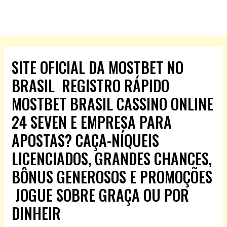
SITE OFICIAL DA MOSTBET NO
BRASIL ️ REGISTRO RÁPIDO
MOSTBET BRASIL CASSINO ONLINE
24 SEVEN E EMPRESA PARA
APOSTAS? CAÇA-NÍQUEIS
LICENCIADOS, GRANDES CHANCES,
BÔNUS GENEROSOS E PROMOÇÕES
️ JOGUE SOBRE GRAÇA OU POR
DINHEIR