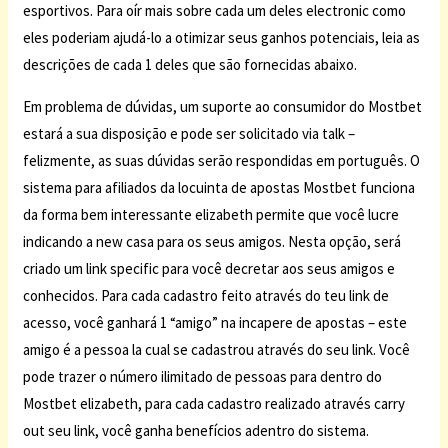
esportivos. Para oír mais sobre cada um deles electronic como
eles poderiam ajudá-lo a otimizar seus ganhos potenciais, leia as
descrições de cada 1 deles que são fornecidas abaixo.
Em problema de dúvidas, um suporte ao consumidor do Mostbet
estará a sua disposição e pode ser solicitado via talk –
felizmente, as suas dúvidas serão respondidas em português. O
sistema para afiliados da locuinta de apostas Mostbet funciona
da forma bem interessante elizabeth permite que você lucre
indicando a new casa para os seus amigos. Nesta opção, será
criado um link specific para você decretar aos seus amigos e
conhecidos. Para cada cadastro feito através do teu link de
acesso, você ganhará 1 “amigo” na incapere de apostas – este
amigo é a pessoa la cual se cadastrou através do seu link. Você
pode trazer o número ilimitado de pessoas para dentro do
Mostbet elizabeth, para cada cadastro realizado através carry
out seu link, você ganha benefícios adentro do sistema.