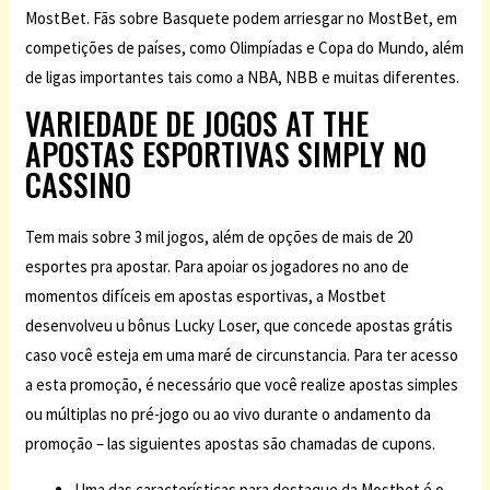
MostBet. Fãs sobre Basquete podem arriesgar no MostBet, em
competições de países, como Olimpíadas e Copa do Mundo, além
de ligas importantes tais como a NBA, NBB e muitas diferentes.
VARIEDADE DE JOGOS AT THE
APOSTAS ESPORTIVAS SIMPLY NO
CASSINO
Tem mais sobre 3 mil jogos, além de opções de mais de 20
esportes pra apostar. Para apoiar os jogadores no ano de
momentos difíceis em apostas esportivas, a Mostbet
desenvolveu u bônus Lucky Loser, que concede apostas grátis
caso você esteja em uma maré de circunstancia. Para ter acesso
a esta promoção, é necessário que você realize apostas simples
ou múltiplas no pré-jogo ou ao vivo durante o andamento da
promoção – las siguientes apostas são chamadas de cupons.
Uma das características para destaque da Mostbet é o