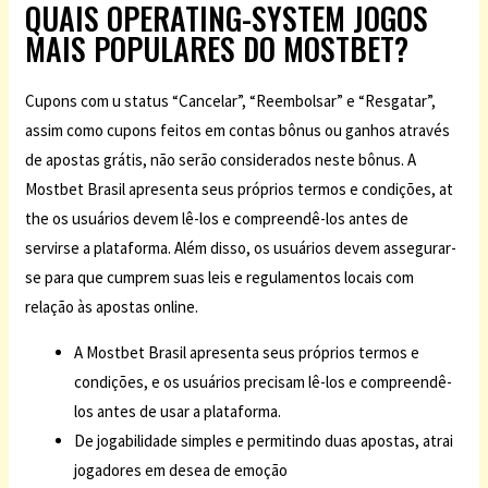
QUAIS OPERATING-SYSTEM JOGOS
MAIS POPULARES DO MOSTBET?
Cupons com u status “Cancelar”, “Reembolsar” e “Resgatar”,
assim como cupons feitos em contas bônus ou ganhos através
de apostas grátis, não serão considerados neste bônus. A
Mostbet Brasil apresenta seus próprios termos e condições, at
the os usuários devem lê-los e compreendê-los antes de
servirse a plataforma. Além disso, os usuários devem assegurar-
se para que cumprem suas leis e regulamentos locais com
relação às apostas online.
A Mostbet Brasil apresenta seus próprios termos e
condições, e os usuários precisam lê-los e compreendê-
los antes de usar a plataforma.
De jogabilidade simples e permitindo duas apostas, atrai
jogadores em desea de emoção