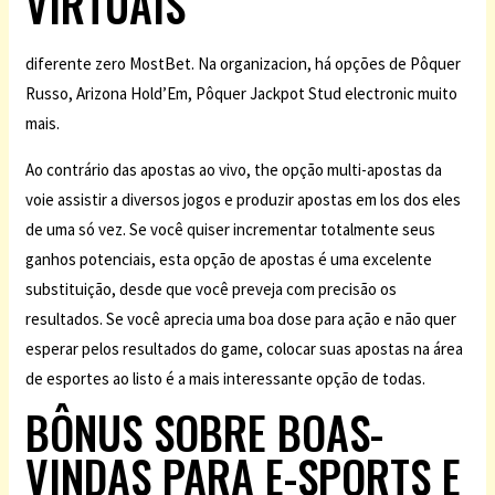
VIRTUAIS
diferente zero MostBet. Na organizacion, há opções de Pôquer
Russo, Arizona Hold’Em, Pôquer Jackpot Stud electronic muito
mais.
Ao contrário das apostas ao vivo, the opção multi-apostas da
voie assistir a diversos jogos e produzir apostas em los dos eles
de uma só vez. Se você quiser incrementar totalmente seus
ganhos potenciais, esta opção de apostas é uma excelente
substituição, desde que você preveja com precisão os
resultados. Se você aprecia uma boa dose para ação e não quer
esperar pelos resultados do game, colocar suas apostas na área
de esportes ao listo é a mais interessante opção de todas.
BÔNUS SOBRE BOAS-
VINDAS PARA E-SPORTS E