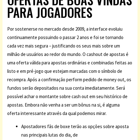
PARA JOGADORES
Por sostenerse no mercado desde 2009, a interface evoluiu
continuamente possuindo o passar 2 anos e foi se tornando
cada vez mais segura – justificando os seus mais sobre um
milhão de usuários ao redor do mundo. O cashout de apostas é
uma oferta válida para apostas ordinárias e combinadas feitas ao
listo e em pré-jogo que estejam marcadas com o símbolo de
recompra. Após a confirmação perform pedido de money out, os
fundos serão depositados na sua conta imediatamente. Será
possível achar o montante sobre cash out em seu histórico de
apostas. Embora não venha a ser um bônus na si, é alguma
oferta interessante através da qual podemos mirar.
Apostadores fãs de boxe terão as opções sobre aposta
nas principais lutas do dia, de