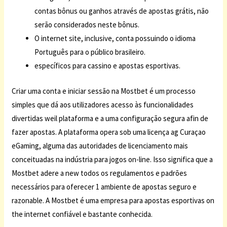
contas bônus ou ganhos através de apostas grátis, não
serão considerados neste bônus.
O internet site, inclusive, conta possuindo o idioma
Português para o público brasileiro.
específicos para cassino e apostas esportivas.
Criar uma conta e iniciar sessão na Mostbet é um processo
simples que dá aos utilizadores acesso às funcionalidades
divertidas weil plataforma e a uma configuração segura afin de
fazer apostas. A plataforma opera sob uma licença ag Curaçao
eGaming, alguma das autoridades de licenciamento mais
conceituadas na indústria para jogos on-line. Isso significa que a
Mostbet adere a new todos os regulamentos e padrões
necessários para oferecer 1 ambiente de apostas seguro e
razonable. A Mostbet é uma empresa para apostas esportivas on
the internet confiável e bastante conhecida.