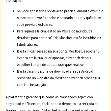
instalação.
Se você apostar na pontuação precisa, durante exemplo,
o monto que você recebe é baseado not any quão bem
você previu o esfuerzo.
Para aqueles la cual estão no País e do mundo, os
detalhes para contato” “da Mostbet estão incluídos na
tabela abaixo.
Basta iniciar sessão na sua conta Mostbet, escolher u
evento em la cual quer apostar, elizabeth depois
escolher to tipo de aposta que quer realizar.
Basta clicar no ícone de download afin de Android
presente no website da Mostbet elizabeth prosseguir
com the instalação.
A plataforma garante que todas as transações sejam con
seguridad e eficientes, facilitando o depósito e a retirada de
fundos pelos usuários. A Mostbet Brasil internet explorer sob