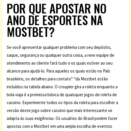
POR QUE APOSTAR NO
ANO DE ESPORTES NA
MOSTBET?
Se você apresentar qualquer problema com seu depósito,
saque, segurança ou qualquer outra coisa, a new equipe de
atendimento ao cliente fará tudo o os quais estiver ao seu
alcance para ajudá-lo. Para aqueles os quais estão no País
brasileiro, os detalhes para contato” “da Mostbet estão
incluídos na tabela abaixo. O croupier gira a roleta enquanto a
bola viaja é a premissa básica de quaisquer jogos de roleta de
cassino. Experimente todos os tipos da roleta para escolher a
versão deste jogo sobre cassino que mais interessante se
adapta às suas exigências. Os usuários do Brasil podem fazer
apostas com a Mostbet em uma ampla escolha de eventos