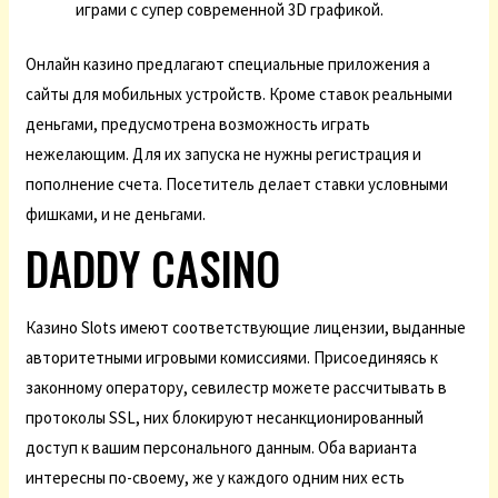
играми с супер современной 3D графикой.
Онлайн казино предлагают специальные приложения а
сайты для мобильных устройств. Кроме ставок реальными
деньгами, предусмотрена возможность играть
нежелающим. Для их запуска не нужны регистрация и
пополнение счета. Посетитель делает ставки условными
фишками, и не деньгами.
DADDY CASINO
Казино Slots имеют соответствующие лицензии, выданные
авторитетными игровыми комиссиями. Присоединяясь к
законному оператору, севилестр можете рассчитывать в
протоколы SSL, них блокируют несанкционированный
доступ к вашим персонального данным. Оба варианта
интересны по-своему, же у каждого одним них есть