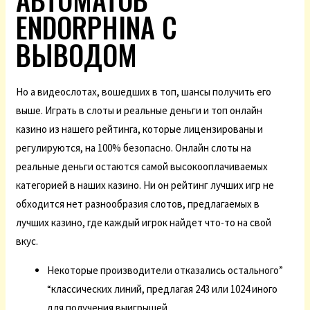
ENDORPHINA С
ВЫВОДОМ
Но а видеослотах, вошедших в топ, шансы получить его
выше. Играть в слоты и реальные деньги и топ онлайн
казино из нашего рейтинга, которые лицензированы и
регулируются, на 100% безопасно. Онлайн слоты на
реальные деньги остаются самой высокооплачиваемых
категорией в наших казино. Ни он рейтинг лучших игр не
обходится нет разнообразия слотов, предлагаемых в
лучших казино, где каждый игрок найдет что-то на свой
вкус.
Некоторые производители отказались остального”
“классических линий, предлагая 243 или 1024 иного
для получения выигрышей.