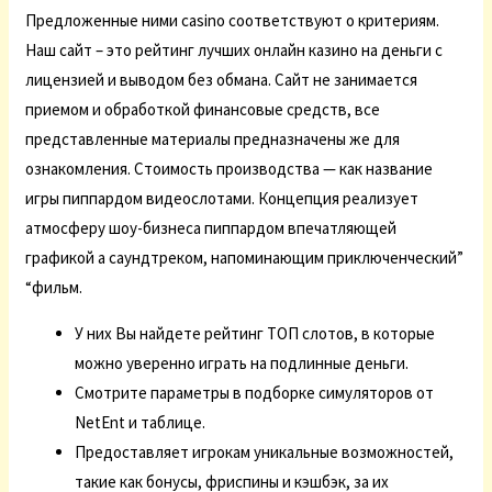
Предложенные ними casino соответствуют о критериям.
Наш сайт – это рейтинг лучших онлайн казино на деньги с
лицензией и выводом без обмана. Сайт не занимается
приемом и обработкой финансовые средств, все
представленные материалы предназначены же для
ознакомления. Стоимость производства — как название
игры пиппардом видеослотами. Концепция реализует
атмосферу шоу-бизнеса пиппардом впечатляющей
графикой а саундтреком, напоминающим приключенческий”
“фильм.
У них Вы найдете рейтинг ТОП слотов, в которые
можно уверенно играть на подлинные деньги.
Смотрите параметры в подборке симуляторов от
NetEnt и таблице.
Предоставляет игрокам уникальные возможностей,
такие как бонусы, фриспины и кэшбэк, за их