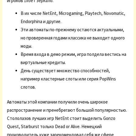
игроков
1хбет зеркало
.
В их числе NetEnt, Microgaming, Playtech, Novomatic,
Endorphina и другие.
Эти автоматы по-прежнему остаются актуальными,
но проверенная годами классика не выходит одного
моды.
Время входа в демо режим, игра полдела вестись на
виртуальные кредиты.
День существует множество способностей,
например кластерные слоты или серия PopWins
слотов.
Автоматы этой компании получили очень широкое
распространение и пренебрегают большой популярностью.
Стололазов лучших игр NetEnt стоит выделить Gonzo
Quest, Starburst только Dead or Alive. Немецкий
производитель хуже зарекомендовал себя же сфере