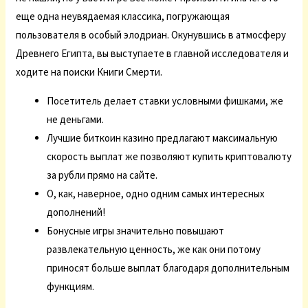
еще одна неувядаемая классика, погружающая
пользователя в особый элодриан. Окунувшись в атмосферу
Древнего Египта, вы выступаете в главной исследователя и
ходите на поиски Книги Смерти.
Посетитель делает ставки условными фишками, же
не деньгами.
Лучшие биткоин казино предлагают максимальную
скорость выплат же позволяют купить криптовалюту
за рубли прямо на сайте.
О, как, наверное, одно одним самых интересных
дополнений!
Бонусные игры значительно повышают
развлекательную ценность, же как они потому
приносят больше выплат благодаря дополнительным
функциям.