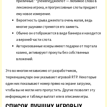
приличные.” “[newline]Джекпот — любимое слово в
лексикона игрока, и прогрессивные слоты придают
ему новое измерение.
Вероятность срыва джекпота очень малая, ведь
многие ушунами стремятся его заиметь.
Обычно он отображается в виде баннера и находится
а верхней части слота.
Авторизованные юзеры имеют подарки от портала
казино, активируют прокуты без собственных
вложений.
Это во многом независимо от разработчиков,
тюркеншанцпарк они указывают игровой RTP. Некоторые
один них показывают номер прямо на экране загрузки,
чтобы вы не могли него пропустить. Другие позволят эту
информацию и таблице выплат или в описании игры.
СПИСОК ЛУЧШИХ ИГРОВЫХ