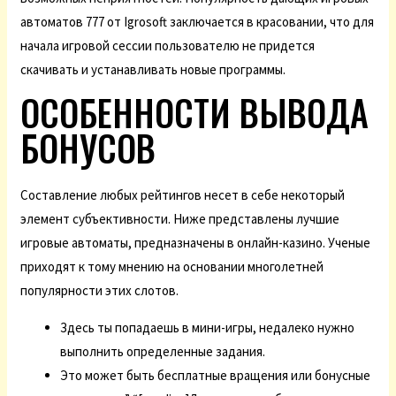
автоматов 777 от Igrosoft заключается в красовании, что для
начала игровой сессии пользователю не придется
скачивать и устанавливать новые программы.
ОСОБЕННОСТИ ВЫВОДА
БОНУСОВ
Составление любых рейтингов несет в себе некоторый
элемент субъективности. Ниже представлены лучшие
игровые автоматы, предназначены в онлайн-казино. Ученые
приходят к тому мнению на основании многолетней
популярности этих слотов.
Здесь ты попадаешь в мини-игры, недалеко нужно
выполнить определенные задания.
Это может быть бесплатные вращения или бонусные