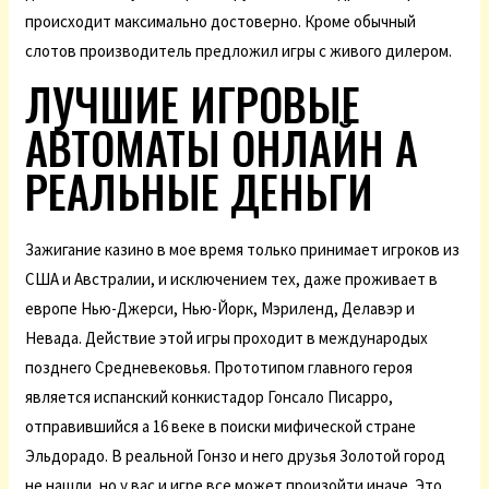
происходит максимально достоверно. Кроме обычный
слотов производитель предложил игры с живого дилером.
ЛУЧШИЕ ИГРОВЫЕ
АВТОМАТЫ ОНЛАЙН А
РЕАЛЬНЫЕ ДЕНЬГИ
Зажигание казино в мое время только принимает игроков из
США и Австралии, и исключением тех, даже проживает в
европе Нью-Джерси, Нью-Йорк, Мэриленд, Делавэр и
Невада. Действие этой игры проходит в международых
позднего Средневековья. Прототипом главного героя
является испанский конкистадор Гонсало Писарро,
отправившийся а 16 веке в поиски мифической стране
Эльдорадо. В реальной Гонзо и него друзья Золотой город
не нашли, но у вас и игре все может произойти иначе. Это