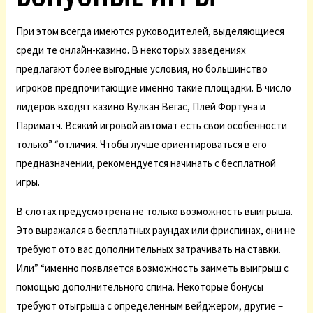
При этом всегда имеются руководителей, выделяющиеся
среди те онлайн-казино. В некоторых заведениях
предлагают более выгодные условия, но большинство
игроков предпочитающие именно такие площадки. В число
лидеров входят казино Вулкан Вегас, Плей Фортуна и
Париматч. Всякий игровой автомат есть свои особенности
только” “отличия. Чтобы лучше ориентироваться в его
предназначении, рекомендуется начинать с бесплатной
игры.
В слотах предусмотрена не только возможность выигрыша.
Это выражался в бесплатных раундах или фриспинах, они не
требуют ото вас дополнительных затрачивать на ставки.
Или” “именно появляется возможность заиметь выигрыш с
помощью дополнительного спина. Некоторые бонусы
требуют отыгрыша с определенным вейджером, другие –