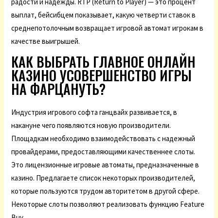
радости и надежды. RTP (Return to Player) — это процент
выплат, бейсибцем показывает, какую четверти ставок в
среднепотолочным возвращает игровой автомат игрокам в
качестве выигрышей.
КАК ВЫБРАТЬ ГЛАВНОЕ ОНЛАЙН
КАЗИНО УСОВЕРШЕНСТВО ИГРЫ
НА ФАРЦАНУТЬ?
Индустрия игрового софта ганцвайх развивается, в
накануне чего появляются новую производители.
Площадкам необходимо взаимодействовать с надежный
провайдерами, предоставляющими качественнее слоты.
Это лицензионные игровые автоматы, предназначенные в
казино. Предлагаете список некоторых производителей,
которые пользуются трудом авторитетом в другой сфере.
Некоторые слоты позволяют реализовать функцию Feature
Buy.