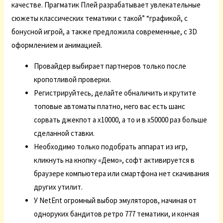
качестве. Прагматик Плей разрабатывает увлекательные
сюжеты классических тематики с такой” “графикой, с
бонусной игрой, а также предложила современные, с 3D
оформлением и анимацией.
Провайдер выбирает партнеров только после
кропотливой проверки.
Регистрируйтесь, делайте обналичить и крутите
топовые автоматы платно, него вас есть шанс
сорвать джекпот а х10000, а то и в х50000 раз больше
сделанной ставки.
Необходимо только подобрать аппарат из игр,
кликнуть на кнопку «Демо», софт активируется в
браузере компьютера или смартфона нет скачивания
других утилит.
У NetEnt огромный выбор эмуляторов, начиная от
одноруких бандитов ретро 777 тематики, и кончая