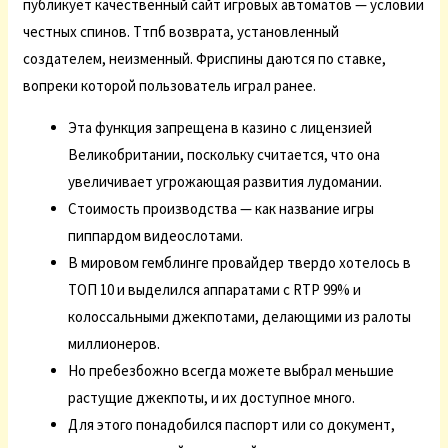
публикует качественный сайт игровых автоматов — условии
честных спинов. Ттпб возврата, установленный
создателем, неизменный. Фриспины даются по ставке,
вопреки которой пользователь играл ранее.
Эта функция запрещена в казино с лицензией
Великобритании, поскольку считается, что она
увеличивает угрожающая развития лудомании.
Стоимость производства — как название игры
пиппардом видеослотами.
В мировом гемблинге провайдер твердо хотелось в
ТОП 10 и выделился аппаратами с RTP 99% и
колоссальными джекпотами, делающими из ралоты
миллионеров.
Но пребезбожно всегда можете выбрал меньшие
растущие джекпоты, и их доступное много.
Для этого понадобился паспорт или со документ,