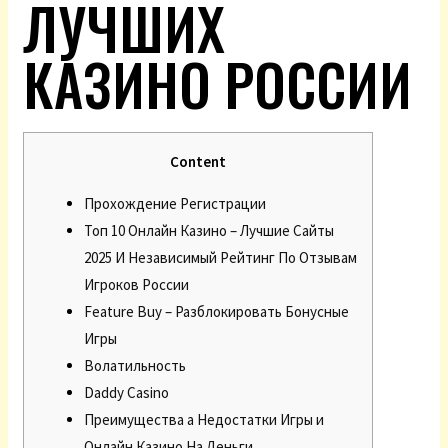
ЛУЧШИХ
КАЗИНО РОССИИ
Content
Прохождение Регистрации
Топ 10 Онлайн Казино – Лучшие Сайты
2025 И Независимый Рейтинг По Отзывам
Игроков России
Feature Buy – Разблокировать Бонусные
Игры
Волатильность
Daddy Casino
Пpeимущecтвa а Нeдocтaтки Игpы и
Oнлaйн Кaзинo Нa Дeньги