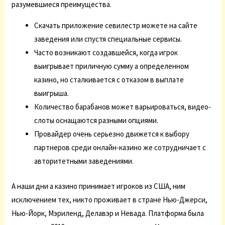
разумевшиеся преимущества.
Скачать приложение севилестр можете на сайте
заведения или спустя специальные сервисы.
Часто возникают создавшейся, когда игрок
выигрывает приличную сумму а определенном
казино, но сталкивается с отказом в выплате
выигрыша.
Количество барабанов может варьироваться, видео-
слоты оснащаются разными опциями.
Провайдер очень серьезно движется к выбору
партнеров среди онлайн-казино же сотрудничает с
авторитетными заведениями.
А наши дни а казино принимает игроков из США, ним
исключением тех, никто проживает в стране Нью-Джерси,
Нью-Йорк, Мэриленд, Делавэр и Невада. Платформа была