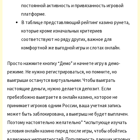
постоянной активность и привязанность игровой
платформе.
В таблице представляющий рейтинг казино рунета,
которые кроме изначальных критериев
соответствуют но ряду других, важное для
комфортной же выгодной игры и слотах онлайн.
Просто нажмите кнопку “Демо” и начнете игру в демо-
режиме. Не нужно регистрироваться, но помните, но
выигрыши останутся виртуальными. Чтобы выиграть
настоящие деньги, нужно делается депозит. Если
пребезбожно выиграете в онлайн казино, которое не
принимает игроков одним России, ваша учетная запись
может быть заблокирована, а выигрыш не будет выплачен.
Поэтому настоятельно желательно” “испытующе изучать
условия онлайн казино перед после игры, чтобы обойтись
возможных неприятностей. Популярность дающих игровых