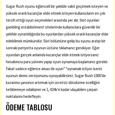
Sugar Rush oyunu eğlenceli bir şekilde vakit geçirmek isteyen ve
yüksek oranlı kazançlar elde etmek isteyen kullanıcıların en çok
tercih ettiği oyun seçenekleri arasında yer alır. Slot oyunları
gambling establishment sitelerinde kullanıcılara güvenilir bir
şekilde oynatıldığında bu oyunlardan yüksek oranlı kazançlar elde
edebilmek mümkündür. Slot bölümüne gelip bu oyunu aratıp bir
sonraki periyotta oyunun üstüne tıklamanız gerekiyor. Eğer
oyundan gerçek anlamda kazançlar elde etmek istiyorsanız
hesabınıza para yatırımı yapıp oyun oynamaya başlamanız gerekir.
Fakat sadece eğlence amacı ile oyun” “oynamak istiyor iseniz
oyunun demo versiyonunu oynayabilirsiniz. Sugar Rush 1000’de
kazanma şansınızı artırmak için ücretsiz döndürme özelliğini
tetiklemeye odaklanın ve 1, 024x’e kadar ulaşabilen çarpan
noktalarını hedefleyin.
ÖDEME TABLOSU