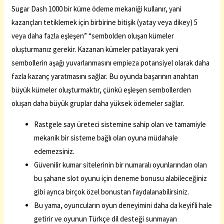
Sugar Dash 1000 bir küme ödeme mekaniği kullanır, yani
kazançları tetiklemek için birbirine bitişik (yatay veya dikey) 5
veya daha fazla eşleşen” “sembolden oluşan kümeler
oluşturmanız gerekir. Kazanan kümeler patlayarak yeni
sembollerin aşağı yuvarlanmasını empieza potansiyel olarak daha
fazla kazanç yaratmasını sağlar. Bu oyunda başarının anahtarı
büyük kümeler oluşturmaktır, çünkü eşleşen sembollerden
oluşan daha büyük gruplar daha yüksek ödemeler sağlar.
Rastgele sayı üreteci sistemine sahip olan ve tamamiyle
mekanik bir sisteme bağlı olan oyuna müdahale
edemezsiniz.
Güvenilir kumar sitelerinin bir numaralı oyunlarından olan
bu şahane slot oyunu için deneme bonusu alabileceğiniz
gibi ayrıca birçok özel bonustan faydalanabilirsiniz.
Bu yama, oyuncuların oyun deneyimini daha da keyifli hale
getirir ve oyunun Türkçe dil desteği sunmayan