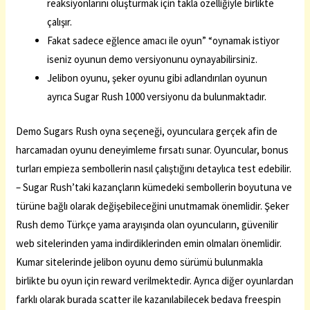
reaksiyonlarını oluşturmak için takla özelliğiyle birlikte
çalışır.
Fakat sadece eğlence amacı ile oyun” “oynamak istiyor
iseniz oyunun demo versiyonunu oynayabilirsiniz.
Jelibon oyunu, şeker oyunu gibi adlandırılan oyunun
ayrıca Sugar Rush 1000 versiyonu da bulunmaktadır.
Demo Sugars Rush oyna seçeneği, oyunculara gerçek afin de
harcamadan oyunu deneyimleme fırsatı sunar. Oyuncular, bonus
turları empieza sembollerin nasıl çalıştığını detaylıca test edebilir.
– Sugar Rush’taki kazançların kümedeki sembollerin boyutuna ve
türüne bağlı olarak değişebileceğini unutmamak önemlidir. Şeker
Rush demo Türkçe yama arayışında olan oyuncuların, güvenilir
web sitelerinden yama indirdiklerinden emin olmaları önemlidir.
Kumar sitelerinde jelibon oyunu demo sürümü bulunmakla
birlikte bu oyun için reward verilmektedir. Ayrıca diğer oyunlardan
farklı olarak burada scatter ile kazanılabilecek bedava freespin