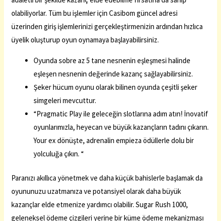
olabiliyorlar. Tüm bu işlemler için Casibom güncel adresi
üzerinden giriş işlemlerinizi gerçekleştirmenizin ardından hızlıca
üyelik oluşturup oyun oynamaya başlayabilirsiniz.
Oyunda sobre az 5 tane nesnenin eşleşmesi halinde
eşleşen nesnenin değerinde kazanç sağlayabilirsiniz.
Şeker hücum oyunu olarak bilinen oyunda çeşitli şeker
simgeleri mevcuttur.
“Pragmatic Play ile geleceğin slotlarına adım atın! İnovatif
oyunlarımızla, heyecan ve büyük kazançların tadını çıkarın.
Your ex dönüşte, adrenalin empieza ödüllerle dolu bir
yolculuğa çıkın. “
Paranızı akıllıca yönetmek ve daha küçük bahislerle başlamak da
oyununuzu uzatmanıza ve potansiyel olarak daha büyük
kazançlar elde etmenize yardımcı olabilir. Sugar Rush 1000,
geleneksel ödeme çizgileri yerine bir küme ödeme mekanizması