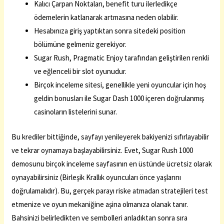
Kalıcı Çarpan Noktaları, benefit turu ilerledikçe
ödemelerin katlanarak artmasına neden olabilir.
Hesabınıza giriş yaptıktan sonra sitedeki position
bölümüne gelmeniz gerekiyor.
Sugar Rush, Pragmatic Enjoy tarafından geliştirilen renkli
ve eğlenceli bir slot oyunudur.
Birçok inceleme sitesi, genellikle yeni oyuncular için hoş
geldin bonusları ile Sugar Dash 1000 içeren doğrulanmış
casinoların listelerini sunar.
Bu krediler bittiğinde, sayfayı yenileyerek bakiyenizi sıfırlayabilir
ve tekrar oynamaya başlayabilirsiniz. Evet, Sugar Rush 1000
demosunu birçok inceleme sayfasının en üstünde ücretsiz olarak
oynayabilirsiniz (Birleşik Krallık oyuncuları önce yaşlarını
doğrulamalıdır). Bu, gerçek parayı riske atmadan stratejileri test
etmenize ve oyun mekaniğine aşina olmanıza olanak tanır.
Bahsinizi belirledikten ve sembolleri anladıktan sonra sıra