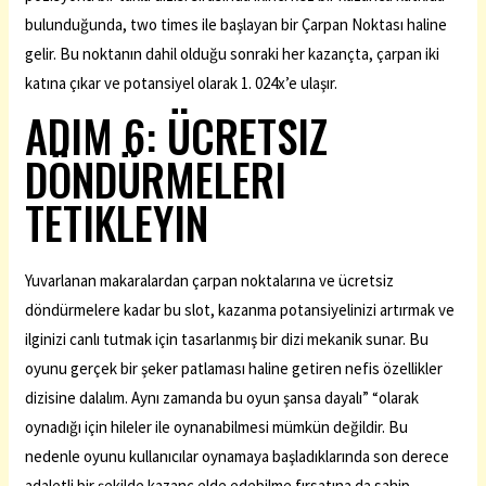
bulunduğunda, two times ile başlayan bir Çarpan Noktası haline
gelir. Bu noktanın dahil olduğu sonraki her kazançta, çarpan iki
katına çıkar ve potansiyel olarak 1. 024x’e ulaşır.
ADIM 6: ÜCRETSIZ
DÖNDÜRMELERI
TETIKLEYIN
Yuvarlanan makaralardan çarpan noktalarına ve ücretsiz
döndürmelere kadar bu slot, kazanma potansiyelinizi artırmak ve
ilginizi canlı tutmak için tasarlanmış bir dizi mekanik sunar. Bu
oyunu gerçek bir şeker patlaması haline getiren nefis özellikler
dizisine dalalım. Aynı zamanda bu oyun şansa dayalı” “olarak
oynadığı için hileler ile oynanabilmesi mümkün değildir. Bu
nedenle oyunu kullanıcılar oynamaya başladıklarında son derece
adaletli bir şekilde kazanç elde edebilme fırsatına da sahip