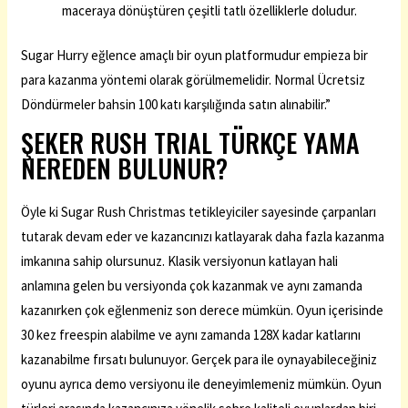
maceraya dönüştüren çeşitli tatlı özelliklerle doludur.
Sugar Hurry eğlence amaçlı bir oyun platformudur empieza bir
para kazanma yöntemi olarak görülmemelidir. Normal Ücretsiz
Döndürmeler bahsin 100 katı karşılığında satın alınabilir.”
ŞEKER RUSH TRIAL TÜRKÇE YAMA
NEREDEN BULUNUR?
Öyle ki Sugar Rush Christmas tetikleyiciler sayesinde çarpanları
tutarak devam eder ve kazancınızı katlayarak daha fazla kazanma
imkanına sahip olursunuz. Klasik versiyonun katlayan hali
anlamına gelen bu versiyonda çok kazanmak ve aynı zamanda
kazanırken çok eğlenmeniz son derece mümkün. Oyun içerisinde
30 kez freespin alabilme ve aynı zamanda 128X kadar katlarını
kazanabilme fırsatı bulunuyor. Gerçek para ile oynayabileceğiniz
oyunu ayrıca demo versiyonu ile deneyimlemeniz mümkün. Oyun