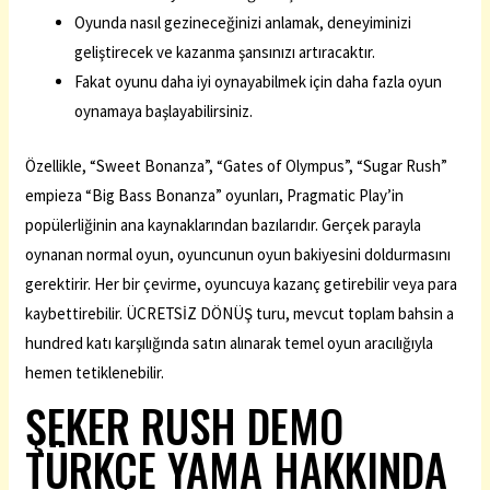
Oyunda nasıl gezineceğinizi anlamak, deneyiminizi
geliştirecek ve kazanma şansınızı artıracaktır.
Fakat oyunu daha iyi oynayabilmek için daha fazla oyun
oynamaya başlayabilirsiniz.
Özellikle, “Sweet Bonanza”, “Gates of Olympus”, “Sugar Rush”
empieza “Big Bass Bonanza” oyunları, Pragmatic Play’in
popülerliğinin ana kaynaklarından bazılarıdır. Gerçek parayla
oynanan normal oyun, oyuncunun oyun bakiyesini doldurmasını
gerektirir. Her bir çevirme, oyuncuya kazanç getirebilir veya para
kaybettirebilir. ÜCRETSİZ DÖNÜŞ turu, mevcut toplam bahsin a
hundred katı karşılığında satın alınarak temel oyun aracılığıyla
hemen tetiklenebilir.
ŞEKER RUSH DEMO
TÜRKÇE YAMA HAKKINDA