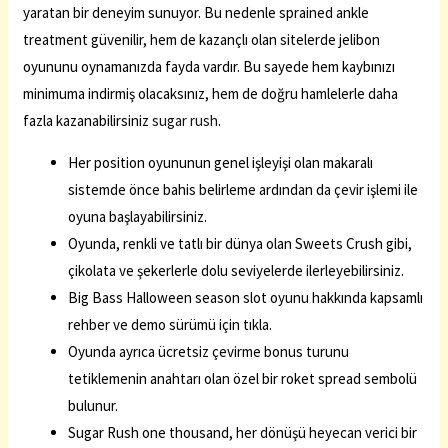
yaratan bir deneyim sunuyor. Bu nedenle sprained ankle
treatment güvenilir, hem de kazançlı olan sitelerde jelibon
oyununu oynamanızda fayda vardır. Bu sayede hem kaybınızı
minimuma indirmiş olacaksınız, hem de doğru hamlelerle daha
fazla kazanabilirsiniz
sugar rush
.
Her position oyununun genel işleyişi olan makaralı
sistemde önce bahis belirleme ardından da çevir işlemi ile
oyuna başlayabilirsiniz.
Oyunda, renkli ve tatlı bir dünya olan Sweets Crush gibi,
çikolata ve şekerlerle dolu seviyelerde ilerleyebilirsiniz.
Big Bass Halloween season slot oyunu hakkında kapsamlı
rehber ve demo sürümü için tıkla.
Oyunda ayrıca ücretsiz çevirme bonus turunu
tetiklemenin anahtarı olan özel bir roket spread sembolü
bulunur.
Sugar Rush one thousand, her dönüşü heyecan verici bir