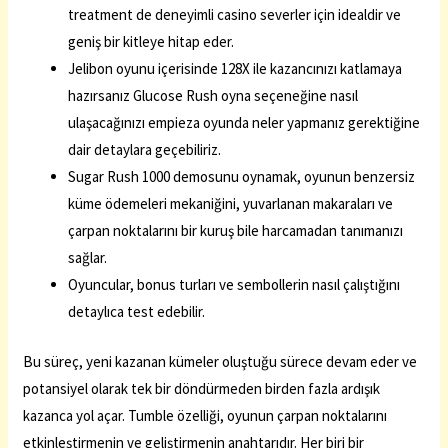
treatment de deneyimli casino severler için idealdir ve
geniş bir kitleye hitap eder.
Jelibon oyunu içerisinde 128X ile kazancınızı katlamaya
hazırsanız Glucose Rush oyna seçeneğine nasıl
ulaşacağınızı empieza oyunda neler yapmanız gerektiğine
dair detaylara geçebiliriz.
Sugar Rush 1000 demosunu oynamak, oyunun benzersiz
küme ödemeleri mekaniğini, yuvarlanan makaraları ve
çarpan noktalarını bir kuruş bile harcamadan tanımanızı
sağlar.
Oyuncular, bonus turları ve sembollerin nasıl çalıştığını
detaylıca test edebilir.
Bu süreç, yeni kazanan kümeler oluştuğu sürece devam eder ve
potansiyel olarak tek bir döndürmeden birden fazla ardışık
kazanca yol açar. Tumble özelliği, oyunun çarpan noktalarını
etkinleştirmenin ve geliştirmenin anahtarıdır. Her biri bir