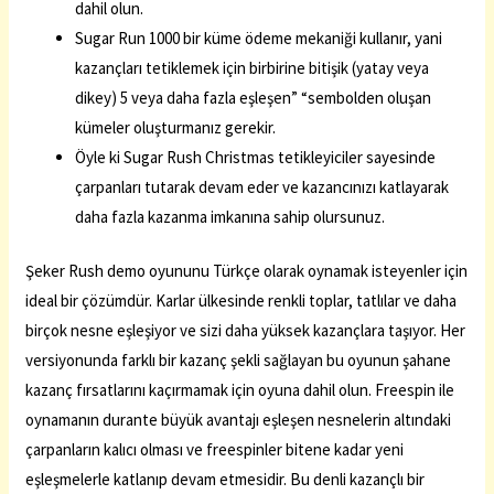
dahil olun.
Sugar Run 1000 bir küme ödeme mekaniği kullanır, yani
kazançları tetiklemek için birbirine bitişik (yatay veya
dikey) 5 veya daha fazla eşleşen” “sembolden oluşan
kümeler oluşturmanız gerekir.
Öyle ki Sugar Rush Christmas tetikleyiciler sayesinde
çarpanları tutarak devam eder ve kazancınızı katlayarak
daha fazla kazanma imkanına sahip olursunuz.
Şeker Rush demo oyununu Türkçe olarak oynamak isteyenler için
ideal bir çözümdür. Karlar ülkesinde renkli toplar, tatlılar ve daha
birçok nesne eşleşiyor ve sizi daha yüksek kazançlara taşıyor. Her
versiyonunda farklı bir kazanç şekli sağlayan bu oyunun şahane
kazanç fırsatlarını kaçırmamak için oyuna dahil olun. Freespin ile
oynamanın durante büyük avantajı eşleşen nesnelerin altındaki
çarpanların kalıcı olması ve freespinler bitene kadar yeni
eşleşmelerle katlanıp devam etmesidir. Bu denli kazançlı bir