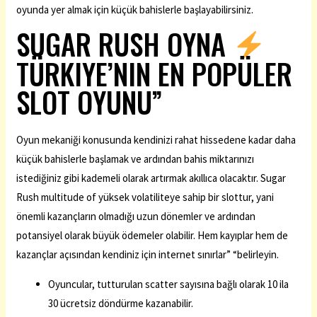
oyunda yer almak için küçük bahislerle başlayabilirsiniz.
SUGAR RUSH OYNA
TÜRKIYE’NIN EN POPÜLER
SLOT OYUNU”
Oyun mekaniği konusunda kendinizi rahat hissedene kadar daha
küçük bahislerle başlamak ve ardından bahis miktarınızı
istediğiniz gibi kademeli olarak artırmak akıllıca olacaktır. Sugar
Rush multitude of yüksek volatiliteye sahip bir slottur, yani
önemli kazançların olmadığı uzun dönemler ve ardından
potansiyel olarak büyük ödemeler olabilir. Hem kayıplar hem de
kazançlar açısından kendiniz için internet sınırlar” “belirleyin.
Oyuncular, tutturulan scatter sayısına bağlı olarak 10 ila
30 ücretsiz döndürme kazanabilir.