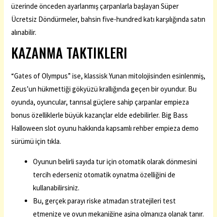
üzerinde önceden ayarlanmış çarpanlarla başlayan Süper
Ücretsiz Döndürmeler, bahsin five-hundred katı karşılığında satın
alınabilir.
KAZANMA TAKTIKLERI
“Gates of Olympus” ise, klassisk Yunan mitolojisinden esinlenmiş,
Zeus’un hükmettiği gökyüzü krallığında geçen bir oyundur. Bu
oyunda, oyuncular, tanrısal güçlere sahip çarpanlar empieza
bonus özelliklerle büyük kazançlar elde edebilirler. Big Bass
Halloween slot oyunu hakkında kapsamlı rehber empieza demo
sürümü için tıkla.
Oyunun belirli sayıda tur için otomatik olarak dönmesini
tercih ederseniz otomatik oynatma özelliğini de
kullanabilirsiniz.
Bu, gerçek parayı riske atmadan stratejileri test
etmenize ve oyun mekaniğine aşina olmanıza olanak tanır.