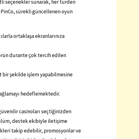
itli seçenekler sunarak, her türden
 PinCo, sürekli güncellenen oyun
ılarla ortaklaşa ekranlarınıza
örün durante çok tercih edilen
t bir şekilde işlem yapabilmesine
 sağlamayı hedeflemektedir.
güvenilir casinoları seçtiğinizden
lüm, destek ekibiyle iletişime
ikleri takip edebilir, promosyonlar ve