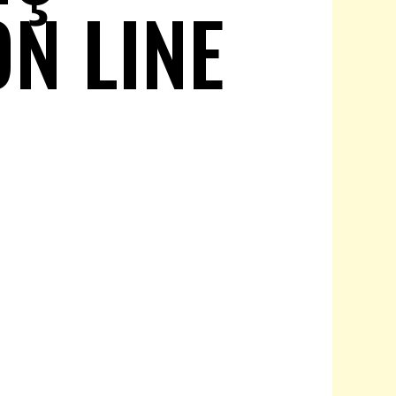
ON LINE