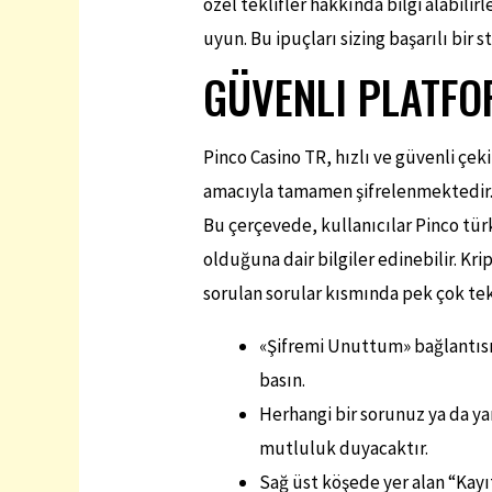
özel teklifler hakkında bilgi alabilir
uyun. Bu ipuçları sizing başarılı bir
GÜVENLI PLATF
Pinco Casino TR, hızlı ve güvenli çek
amacıyla tamamen şifrelenmektedir. P
Bu çerçevede, kullanıcılar Pinco türk
olduğuna dair bilgiler edinebilir. K
sorulan sorular kısmında pek çok te
«Şifremi Unuttum» bağlantısı
basın.
Herhangi bir sorunuz ya da y
mutluluk duyacaktır.
Sağ üst köşede yer alan “Kayıt