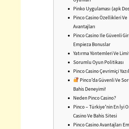
Pinko Uygulaması (apk Dos
Pinco Casino Özellikleri Ve
Avantajları
Pinco Casino Ile Güvenli Gir
Empieza Bonuslar
Yatırma Yöntemleri Ve Limit
Sorumlu Oyun Politikası
Pinco Casino Çevrimiçi Yazı
Pinco’da Güvenli Ve So
Bahis Deneyimi!
Neden Pinco Casino?
Pinco – Türkiye’nin En İyi 
Casino Ve Bahis Sitesi
Pinco Casino Avantajları E