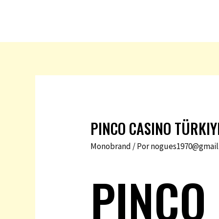
PINCO CASINO TÜRKIY
Monobrand
/ Por
nogues1970@gmail
PINCO 