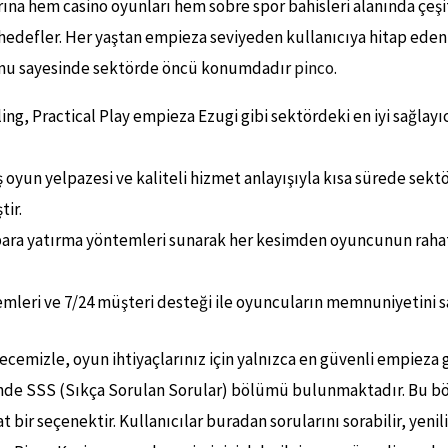
arına hem casino oyunları hem sobre spor bahisleri alanında çeş
hedefler. Her yaştan empieza seviyeden kullanıcıya hitap eden
ormu sayesinde sektörde öncü konumdadır
pinco
.
g, Practical Play empieza Ezugi gibi sektördeki en iyi sağlayıc
 oyun yelpazesi ve kaliteli hizmet anlayışıyla kısa sürede sekt
tir.
i para yatırma yöntemleri sunarak her kesimden oyuncunun raha
emleri ve 7/24 müşteri desteği ile oyuncuların memnuniyetini
recemizle, oyun ihtiyaçlarınız için yalnızca en güvenli empieza 
esinde SSS (Sıkça Sorulan Sorular) bölümü bulunmaktadır. Bu bö
 bir seçenektir. Kullanıcılar buradan sorularını sorabilir, yenil