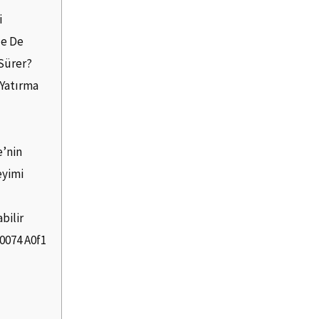
i
de De
Sürer?
 Yatırma
e’nin
eyimi
bilir
00074 A0f1