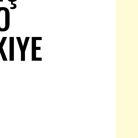
O
KIYE