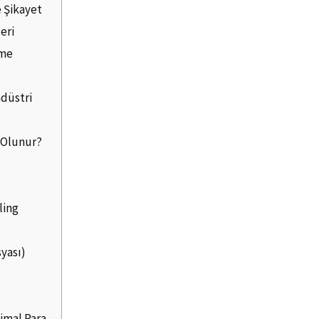
e Şikayet
eri
eme
ndüstri
t Olunur?
ling
yası)
imal Para