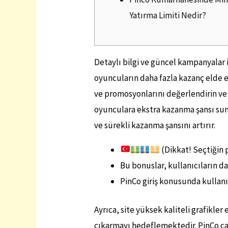
Yatırma Limiti Nedir?
Detaylı bilgi ve güncel kampanyalar i
oyuncuların daha fazla kazanç elde e
ve promosyonlarını değerlendirin ve 
oyunculara ekstra kazanma şansı sunm
ve sürekli kazanma şansını artırır.
(Dikkat! Seçtiğin 
Bu bonuslar, kullanıcıların d
PinCo giriş konusunda kullanıc
Ayrıca, site yüksek kaliteli grafikl
çıkarmayı hedeflemektedir. PinCo cas