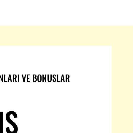
UNLARI VE BONUSLAR
IŞ