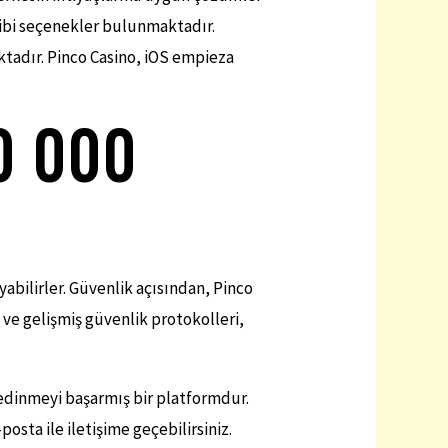
gibi seçenekler bulunmaktadır.
ktadır. Pinco Casino, iOS empieza
0 000
bilirler. Güvenlik açısından, Pinco
i ve gelişmiş güvenlik protokolleri,
 edinmeyi başarmış bir platformdur.
osta ile iletişime geçebilirsiniz.