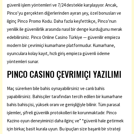
güvenli işlem yöntemleri ve 7/24 destekle karşılaşıyor. Ancak,
Pinco’yu gerçekten diğerlerinden ayıran şey, özel bonusları ve
ilginç Pinco Promo Kodu. Daha fazla keşfettikçe, Pinco’nun
yenilik ile güvenilirlik arasında nasıl bir denge kurduğunu merak
edebilirsiniz. Pinco Online Casino Türkiye — güvenilir empieza
modern bir çevrimiçi kumarhane platformudur. Kumarhane,
oyunculara kolay kayıt, hızlı giriş empieza güvenli ödeme
yöntemleri sunar.
PINCO CASINO ÇEVRIMIÇI YAZILIMI
Maç sürerken bile bahis oynayabilirsiniz ve canlı bahis
yapabilirsiniz. Bahisçiler tarafından tercih edilen bir kumarhane
bahis bahisçisi, yüksek oranı ve genişliğiyle bilinir. Tüm parasal
işlemler, şifreli güvenlik protokolleri ile korunmaktadır. Pinco
Kazino oyun deneyiminizi daha ilginç ve” “güvenli hale getirmek
için birkaç basit kurala uyun. Bu ipuçları size başarılı bir strateji