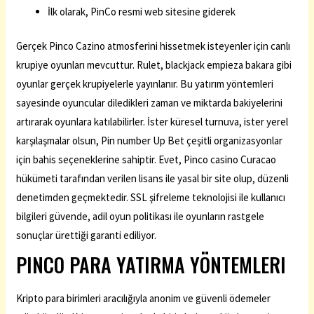
İlk olarak, PinCo resmi web sitesine giderek
Gerçek Pinco Cazino atmosferini hissetmek isteyenler için canlı
krupiye oyunları mevcuttur. Rulet, blackjack empieza bakara gibi
oyunlar gerçek krupiyelerle yayınlanır. Bu yatırım yöntemleri
sayesinde oyuncular diledikleri zaman ve miktarda bakiyelerini
artırarak oyunlara katılabilirler. İster küresel turnuva, ister yerel
karşılaşmalar olsun, Pin number Up Bet çeşitli organizasyonlar
için bahis seçeneklerine sahiptir. Evet, Pinco casino Curacao
hükümeti tarafından verilen lisans ile yasal bir site olup, düzenli
denetimden geçmektedir. SSL şifreleme teknolojisi ile kullanıcı
bilgileri güvende, adil oyun politikası ile oyunların rastgele
sonuçlar ürettiği garanti ediliyor.
PINCO PARA YATIRMA YÖNTEMLERI
Kripto para birimleri aracılığıyla anonim ve güvenli ödemeler