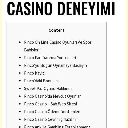
CASINO DENEYIMI
Content
Pinco On Line Casino Oyunları Ve Spor
Bahisleri
Pinco Para Yatırma Yöntemleri
Pinco’yu Bugün Oynamaya Başlayın
Pinco Kayıt
Pinco’daki Bonuslar
Sweet Paz Oyunu Hakkında
Pinco Casino’da Mevcut Oyunlar
Pinco Casino – Sah Web Sitesi
Pinco Casino Ödeme Yöntemleri
Pinco Casino Çevrimiçi Yazılımı
Pinco Apk Ile Gambling Establishment