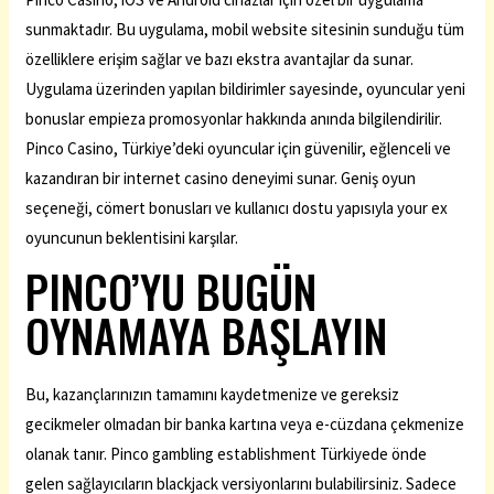
sunmaktadır. Bu uygulama, mobil website sitesinin sunduğu tüm
özelliklere erişim sağlar ve bazı ekstra avantajlar da sunar.
Uygulama üzerinden yapılan bildirimler sayesinde, oyuncular yeni
bonuslar empieza promosyonlar hakkında anında bilgilendirilir.
Pinco Casino, Türkiye’deki oyuncular için güvenilir, eğlenceli ve
kazandıran bir internet casino deneyimi sunar. Geniş oyun
seçeneği, cömert bonusları ve kullanıcı dostu yapısıyla your ex
oyuncunun beklentisini karşılar.
PINCO’YU BUGÜN
OYNAMAYA BAŞLAYIN
Bu, kazançlarınızın tamamını kaydetmenize ve gereksiz
gecikmeler olmadan bir banka kartına veya e-cüzdana çekmenize
olanak tanır. Pinco gambling establishment Türkiyede önde
gelen sağlayıcıların blackjack versiyonlarını bulabilirsiniz. Sadece