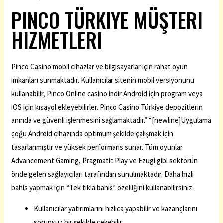
PINCO TÜRKIYE MÜŞTERI
HIZMETLERI
Pinco Casino mobil cihazlar ve bilgisayarlar için rahat oyun
imkanları sunmaktadır. Kullanıcılar sitenin mobil versiyonunu
kullanabilir, Pinco Online casino indir Android için program veya
iOS için kısayol ekleyebilirler. Pinco Casino Türkiye depozitlerin
anında ve güvenli işlenmesini sağlamaktadır.” “[newline]Uygulama
çoğu Android cihazında optimum şekilde çalışmak için
tasarlanmıştır ve yüksek performans sunar. Tüm oyunlar
Advancement Gaming, Pragmatic Play ve Ezugi gibi sektörün
önde gelen sağlayıcıları tarafından sunulmaktadır. Daha hızlı
bahis yapmak için “Tek tıkla bahis” özelliğini kullanabilirsiniz.
Kullanıcılar yatırımlarını hızlıca yapabilir ve kazançlarını
sorunsuz bir şekilde çekebilir.