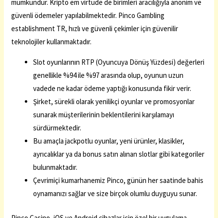
mümkündür. Kripto em virtude de birimleri aracılığıyla anonim ve
güvenli ödemeler yapılabilmektedir. Pinco Gambling
establishment TR, hızlı ve güvenli çekimler için güvenilir
teknolojiler kullanmaktadır.
Slot oyunlarının RTP (Oyuncuya Dönüş Yüzdesi) değerleri
genellikle %94 ile %97 arasında olup, oyunun uzun
vadede ne kadar ödeme yaptığı konusunda fikir verir.
Şirket, sürekli olarak yenilikçi oyunlar ve promosyonlar
sunarak müşterilerinin beklentilerini karşılamayı
sürdürmektedir.
Bu amaçla jackpotlu oyunlar, yeni ürünler, klasikler,
ayrıcalıklar ya da bonus satın alınan slotlar gibi kategoriler
bulunmaktadır.
Çevrimiçi kumarhanemiz Pinco, günün her saatinde bahis
oynamanızı sağlar ve size birçok olumlu duyguyu sunar.
Pinco Casino, iOS ve Android cihazlar için özel bir uygulama