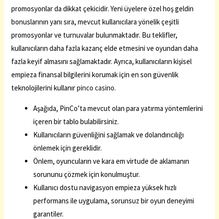
promosyonlar da dikkat çekicidir. Yeni üyelere özel hoş geldin
bonuslarının yanı sıra, mevcut kullanıcılara yönelik çeşitli
promosyonlar ve turnuvalar bulunmaktadır. Bu teklifler,
kullanıcıların daha fazla kazanç elde etmesini ve oyundan daha
fazla keyif almasını sağlamaktadır. Ayrıca, kullanıcıların kişisel
empieza finansal bilgilerini korumak için en son güvenlik
teknolojilerini kullanır
pinco casino
.
Aşağıda, PinCo’ta mevcut olan para yatırma yöntemlerini
içeren bir tablo bulabilirsiniz.
Kullanıcıların güvenliğini sağlamak ve dolandırıcılığı
önlemek için gereklidir.
Önlem, oyuncuların ve kara em virtude de aklamanın
sorununu çözmek için konulmuştur.
Kullanıcı dostu navigasyon empieza yüksek hızlı
performans ile uygulama, sorunsuz bir oyun deneyimi
garantiler.