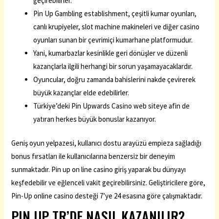
geçirebilirler.
Pin Up Gambling establishment, çeşitli kumar oyunları,
canlı krupiyeler, slot machine makineleri ve diğer casino
oyunları sunan bir çevrimiçi kumarhane platformudur.
Yani, kumarbazlar kesinlikle geri dönüşler ve düzenli
kazançlarla ilgili herhangi bir sorun yaşamayacaklardır.
Oyuncular, doğru zamanda bahislerini nakde çevirerek
büyük kazançlar elde edebilirler.
Türkiye’deki Pin Upwards Casino web siteye afin de
yatıran herkes büyük bonuslar kazanıyor.
Geniş oyun yelpazesi, kullanıcı dostu arayüzü empieza sağladığı
bonus fırsatları ile kullanıcılarına benzersiz bir deneyim
sunmaktadır. Pin up on line casino giriş yaparak bu dünyayı
keşfedebilir ve eğlenceli vakit geçirebilirsiniz. Geliştiricilere göre,
Pin-Up online casino desteği 7’ye 24 esasına göre çalışmaktadır.
PIN UP TR’DE NASIL KAZANILIR?