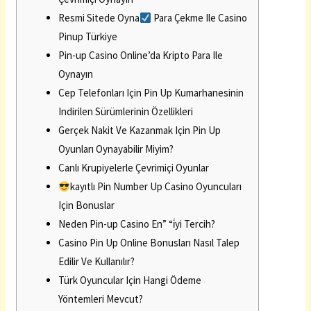
Resmi Sitede Oyna
Para Çekme Ile Casino
Pinup Türkiye
Pin-up Casino Online’da Kripto Para Ile
Oynayın
Cep Telefonları Için Pin Up Kumarhanesinin
Indirilen Sürümlerinin Özellikleri
Gerçek Nakit Ve Kazanmak Için Pin Up
Oyunları Oynayabilir Miyim?
Canlı Krupiyelerle Çevrimiçi Oyunlar
kayıtlı Pin Number Up Casino Oyuncuları
Için Bonuslar
Neden Pin-up Casino En” “i̇yi Tercih?
Casino Pin Up Online Bonusları Nasıl Talep
Edilir Ve Kullanılır?
Türk Oyuncular Için Hangi Ödeme
Yöntemleri Mevcut?