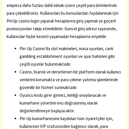
empieza daha fazlası dahil olmak üzere çeşitli para birimlerinde
para çekebilirsiniz. Kullanıcıları bu bonuslardan faydalanmak için
PinUp casino login yaparak hesaplarına giriş yapmalı ve geçerli
promosyonları takip etmelidirler. Güncel giriş adresi sayesinde,
kullanıcılar hiçbir kesinti yaşamadan hesaplarına erişebilir.
Pin-Up Casino’da slot makineleri, masa oyunları, canlı
gambling establishment oyunları ve spor bahisleri gibi
çeşitli oyunlar bulunmaktadır.
Casino, lisanslı ve denetlenen bir platform olarak kullanıcı
verilerini korumakta ve para çekme-yatırma işlemlerinde
güvenilir bir hizmet sunmaktadır.
Oyuncu kodu girer girmez, kimliği onaylanacak ve
kumarhane yönetimi onu doğrulanmış olarak
değerlendirmeye başlayacaktır.
Pin Up kumarhanesine kaydolan tüm ziyaretçiler için,
kullanıcının VIP statüsünden bağımsız olarak, para