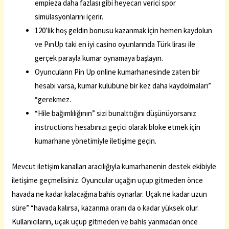
empieza daha fazlası gibi heyecan verici spor
simülasyonlarını içerir.
120’lik hoş geldin bonusu kazanmak için hemen kaydolun
ve PınUp taki en iyi casino oyunlarında Türk lirası ile
gerçek parayla kumar oynamaya başlayın.
Oyuncuların Pin Up online kumarhanesinde zaten bir
hesabı varsa, kumar kulübüne bir kez daha kaydolmaları”
“gerekmez.
“Hile bağımlılığının” sizi bunalttığını düşünüyorsanız
instructions hesabınızı geçici olarak bloke etmek için
kumarhane yönetimiyle iletişime geçin.
Mevcut iletişim kanalları aracılığıyla kumarhanenin destek ekibiyle
iletişime geçmelisiniz. Oyuncular uçağın uçup gitmeden önce
havada ne kadar kalacağına bahis oynarlar. Uçak ne kadar uzun
süre” “havada kalırsa, kazanma oranı da o kadar yüksek olur.
Kullanıcıların, uçak uçup gitmeden ve bahis yanmadan önce