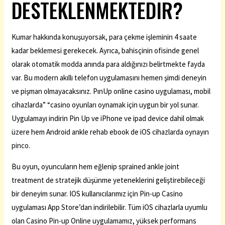
DESTEKLENMEKTEDIR?
Kumar hakkında konuşuyorsak, para çekme işleminin 4 saate
kadar beklemesi gerekecek. Ayrıca, bahisçinin ofisinde genel
olarak otomatik modda anında para aldığınızı belirtmekte fayda
var. Bu modern akıllı telefon uygulamasını hemen şimdi deneyin
ve pişman olmayacaksınız. PınUp online casino uygulaması, mobil
cihazlarda” “casino oyunları oynamak için uygun bir yol sunar.
Uygulamayı indirin Pin Up ve iPhone ve ipad device dahil olmak
üzere hem Android ankle rehab ebook de iOS cihazlarda oynayın
pinco
.
Bu oyun, oyuncuların hem eğlenip sprained ankle joint
treatment de stratejik düşünme yeteneklerini geliştirebileceği
bir deneyim sunar. IOS kullanıcılarımız için Pin-up Casino
uygulaması App Store’dan indirilebilir. Tüm iOS cihazlarla uyumlu
olan Casino Pin-up Online uygulamamız, yüksek performans