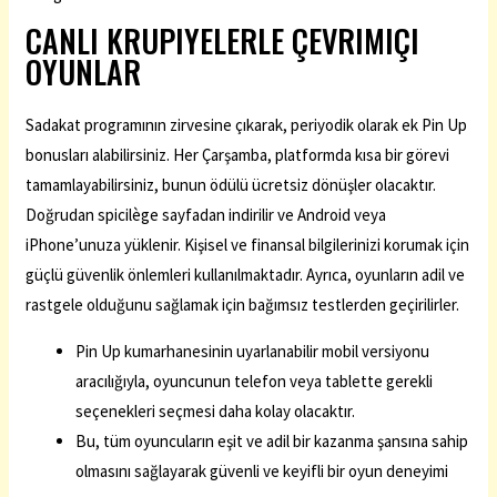
CANLI KRUPIYELERLE ÇEVRIMIÇI
OYUNLAR
Sadakat programının zirvesine çıkarak, periyodik olarak ek Pin Up
bonusları alabilirsiniz. Her Çarşamba, platformda kısa bir görevi
tamamlayabilirsiniz, bunun ödülü ücretsiz dönüşler olacaktır.
Doğrudan spicilège sayfadan indirilir ve Android veya
iPhone’unuza yüklenir. Kişisel ve finansal bilgilerinizi korumak için
güçlü güvenlik önlemleri kullanılmaktadır. Ayrıca, oyunların adil ve
rastgele olduğunu sağlamak için bağımsız testlerden geçirilirler.
Pin Up kumarhanesinin uyarlanabilir mobil versiyonu
aracılığıyla, oyuncunun telefon veya tablette gerekli
seçenekleri seçmesi daha kolay olacaktır.
Bu, tüm oyuncuların eşit ve adil bir kazanma şansına sahip
olmasını sağlayarak güvenli ve keyifli bir oyun deneyimi