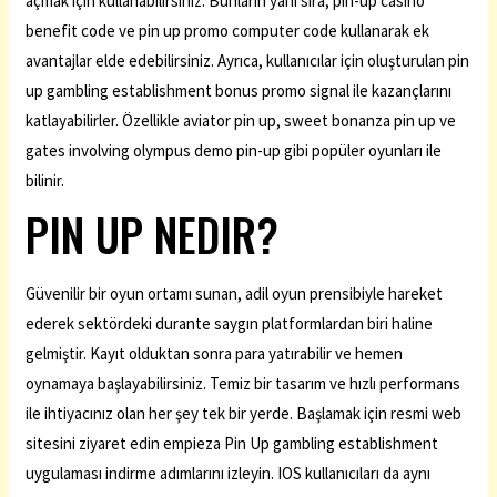
açmak için kullanabilirsiniz. Bunların yanı sıra, pin-up casino
benefit code ve pin up promo computer code kullanarak ek
avantajlar elde edebilirsiniz. Ayrıca, kullanıcılar için oluşturulan pin
up gambling establishment bonus promo signal ile kazançlarını
katlayabilirler. Özellikle aviator pin up, sweet bonanza pin up ve
gates involving olympus demo pin-up gibi popüler oyunları ile
bilinir.
PIN UP NEDIR?
Güvenilir bir oyun ortamı sunan, adil oyun prensibiyle hareket
ederek sektördeki durante saygın platformlardan biri haline
gelmiştir. Kayıt olduktan sonra para yatırabilir ve hemen
oynamaya başlayabilirsiniz. Temiz bir tasarım ve hızlı performans
ile ihtiyacınız olan her şey tek bir yerde. Başlamak için resmi web
sitesini ziyaret edin empieza Pin Up gambling establishment
uygulaması indirme adımlarını izleyin. IOS kullanıcıları da aynı