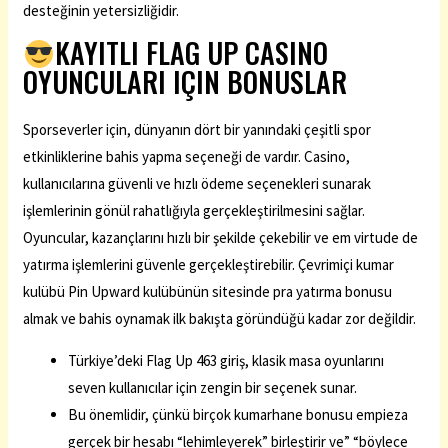
desteğinin yetersizliğidir.
KAYITLI FLAG UP CASINO
OYUNCULARI IÇIN BONUSLAR
Sporseverler için, dünyanın dört bir yanındaki çeşitli spor
etkinliklerine bahis yapma seçeneği de vardır. Casino,
kullanıcılarına güvenli ve hızlı ödeme seçenekleri sunarak
işlemlerinin gönül rahatlığıyla gerçekleştirilmesini sağlar.
Oyuncular, kazançlarını hızlı bir şekilde çekebilir ve em virtude de
yatırma işlemlerini güvenle gerçekleştirebilir. Çevrimiçi kumar
kulübü Pin Upward kulübünün sitesinde pra yatırma bonusu
almak ve bahis oynamak ilk bakışta göründüğü kadar zor değildir.
Türkiye’deki Flag Up 463 giriş, klasik masa oyunlarını
seven kullanıcılar için zengin bir seçenek sunar.
Bu önemlidir, çünkü birçok kumarhane bonusu empieza
gerçek bir hesabı “lehimleyerek” birleştirir ve” “böylece