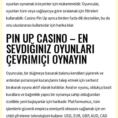
oyunları oynamak isteyenler için mükemmeldir. Oyuncular,
oyunları türe veya sağlayıcıya göre sıralamak için filtreleri
kullanabilir. Casino Pin Up ayrıca birden fazla dili destekler, bu da
onu uluslararası kullanıcılar için harika kılar.
PIN UP CASINO – EN
SEVDIĞINIZ OYUNLARI
ÇEVRIMIÇI OYNAYIN
Oyuncular, bir düğmeye basarak balonu kendileri şişirerek ve
ardından potansiyel kazançlarını talep etmek için serbest
bırakarak oyuna aktif olarak katılırlar. Aviator oyunu, oldukça basit
kurallara ve bağımlılık yapıcı bir oynanışa sahip olduğundan
özellikle yeni başlayanlar için harikadır. Platformumuz, tüm
işlemlerin güvenli empieza emniyetli olmasını sağlamak için en
child şifreleme teknolojisini kullanır. USD, EUR, GBP, AUD, CAD