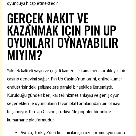
oyuncuya hitap etmektedir.
GERÇEK NAKIT VE
KAZANMAK IÇIN PIN UP
OYUNLARI OYNAYABILIR
MIYIM?
Yüksek kaliteli yayın ve çeşitli kameralar tamamen sürükleyici bir
casino deneyimi sağlar. Pin Up Casino’nun tarihi, online kumar
endüstrisindeki gelişmelere paralel bir şekilde ilerlemiştir.
Kurulduğu günden beri, kaliteli hizmet anlayışı ve geniş oyun
seçenekleri ile oyuncuların favori platformlarından biri olmayı
başarmıştır. Pin-Up Casino, Türkiye’de popüler bir online
kumarhane platformudur.
Ayrıca, Türkiye’den kullanıcılar için özel promosyon kodu