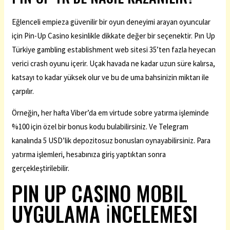
Eğlenceli empieza güvenilir bir oyun deneyimi arayan oyuncular
için Pin-Up Casino kesinlikle dikkate değer bir seçenektir. Pın Up
Türkiye gambling establishment web sitesi 35’ten fazla heyecan
verici crash oyunu içerir. Uçak havada ne kadar uzun süre kalırsa,
katsayı to kadar yüksek olur ve bu de uma bahsinizin miktarı ile
çarpılır.
Örneğin, her hafta Viber’da em virtude sobre yatırma işleminde
%100 için özel bir bonus kodu bulabilirsiniz. Ve Telegram
kanalında 5 USD’lik depozitosuz bonusları oynayabilirsiniz. Para
yatırma işlemleri, hesabınıza giriş yaptıktan sonra
gerçekleştirilebilir.
PIN UP CASINO MOBIL
UYGULAMA İNCELEMESI