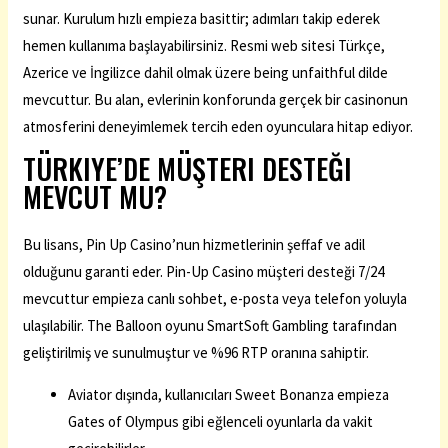
sunar. Kurulum hızlı empieza basittir; adımları takip ederek
hemen kullanıma başlayabilirsiniz. Resmi web sitesi Türkçe,
Azerice ve İngilizce dahil olmak üzere being unfaithful dilde
mevcuttur. Bu alan, evlerinin konforunda gerçek bir casinonun
atmosferini deneyimlemek tercih eden oyunculara hitap ediyor.
TÜRKIYE’DE MÜŞTERI DESTEĞI
MEVCUT MU?
Bu lisans, Pin Up Casino’nun hizmetlerinin şeffaf ve adil
olduğunu garanti eder. Pin-Up Casino müşteri desteği 7/24
mevcuttur empieza canlı sohbet, e-posta veya telefon yoluyla
ulaşılabilir. The Balloon oyunu SmartSoft Gambling tarafından
geliştirilmiş ve sunulmuştur ve %96 RTP oranına sahiptir.
Aviator dışında, kullanıcıları Sweet Bonanza empieza
Gates of Olympus gibi eğlenceli oyunlarla da vakit