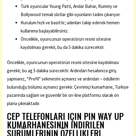
Türk oyuncular Young Patti, Andar Bahar, Rummy ve
Bollywood temalı slotlar gibi oyunların tadını çıkarıyor.
Kurulum hızlı ve basittir; adımları takip ederek hemen
kullanıma başlayabilirsiniz.
Öncelikle, oyuncunun operatörün resmi sitesine
kaydolması gerekir, bu da 5 dakika sürecektir.
Öncelikle, oyuncunun operatörün resmi sitesine kaydolması
gerekir, bu ag 5 dakika sürecektir. Ardından hesabınıza giriş
yapmanız, “Profil” sekmesini açmanız ve ardından – ödüllerin
bulunduğu bölümü açmanız gerekir. Çevrimiçi kumarhane, Türkiye
pazarında sağlam ve güvenilir bir on-line platformu olarak ön
plana çıkmaktadır.
CEP TELEFONLARI IÇIN PIN WAY UP
KUMARHANESININ INDIRILEN
SÜRÜMLERININ ÖZELLIKLERI