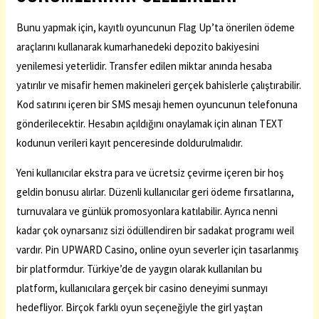
Bunu yapmak için, kayıtlı oyuncunun Flag Up’ta önerilen ödeme
araçlarını kullanarak kumarhanedeki depozito bakiyesini
yenilemesi yeterlidir. Transfer edilen miktar anında hesaba
yatırılır ve misafir hemen makineleri gerçek bahislerle çalıştırabilir.
Kod satırını içeren bir SMS mesajı hemen oyuncunun telefonuna
gönderilecektir. Hesabın açıldığını onaylamak için alınan TEXT
kodunun verileri kayıt penceresinde doldurulmalıdır.
Yeni kullanıcılar ekstra para ve ücretsiz çevirme içeren bir hoş
geldin bonusu alırlar. Düzenli kullanıcılar geri ödeme fırsatlarına,
turnuvalara ve günlük promosyonlara katılabilir. Ayrıca nenni
kadar çok oynarsanız sizi ödüllendiren bir sadakat programı weil
vardır. Pin UPWARD Casino, online oyun severler için tasarlanmış
bir platformdur. Türkiye’de de yaygın olarak kullanılan bu
platform, kullanıcılara gerçek bir casino deneyimi sunmayı
hedefliyor. Birçok farklı oyun seçeneğiyle the girl yaştan