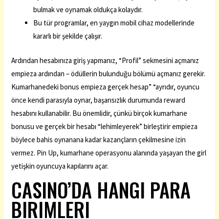
bulmak ve oynamak oldukça kolaydır.
Bu tür programlar, en yaygın mobil cihaz modellerinde
kararlı bir şekilde çalışır.
Ardından hesabınıza giriş yapmanız, “Profil” sekmesini açmanız
empieza ardından – ödüllerin bulunduğu bölümü açmanız gerekir.
Kumarhanedeki bonus empieza gerçek hesap” “ayrıdır, oyuncu
önce kendi parasıyla oynar, başarısızlık durumunda reward
hesabını kullanabilir. Bu önemlidir, çünkü birçok kumarhane
bonusu ve gerçek bir hesabı “lehimleyerek” birleştirir empieza
böylece bahis oynanana kadar kazançların çekilmesine izin
vermez. Pin Up, kumarhane operasyonu alanında yaşayan the girl
yetişkin oyuncuya kapılarını açar.
CASINO’DA HANGI PARA
BIRIMLERI