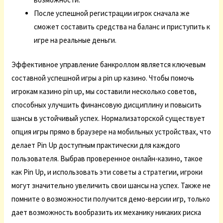
После успешной регистрации игрок сначала же
сможет составить средства на баланс и приступить к
игре на реальные деньги.
Эффективное управление банкроллом является ключевым
составной успешной игры а pin up казино. Чтобы помочь
игрокам казино pin up, мы составили несколько советов,
способных улучшить финансовую дисциплину и повысить
шансы в устойчивый успех. Нормализаторской существует
опция игры прямо в браузере на мобильных устройствах, что
делает Pin Up доступным практически для каждого
пользователя. Выбрав проверенное онлайн-казино, такое
как Pin Up, и использовать эти советы а стратегии, игроки
могут значительно увеличить свои шансы на успех. Также не
помните о возможности получится демо-версии игр, только
дает возможность вообразить их механику никаких риска