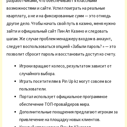
разработчиками, что обеспечивают я классными
возможностями и сайте. Успел поиграть на реальные
кварплату, а не и на фиксированные сумм — это отнюдь
другое дело. Чтобы начать свой путь в казино, меня нужно
зайти и официальный сайт Пин Ап Казино и следовать
шагам. Же случае проблем менаджеру входом в аккаунт,
следует воспользоваться опцией «Забыли пароль? » — это
позволит сбросит пароль и восстановить доступ ко счету.
Игроки вращают колесо, результатом зависит от
случайного выбора.
Играть посетителям в Pin Up kz могут совсем все
пользователи.
Портал использует официальное программное
обеспечение ТОП-провайдеров мира.
Дополнительные поощрения предлагают игрокам за
привлечение на площадку новых клиентов.