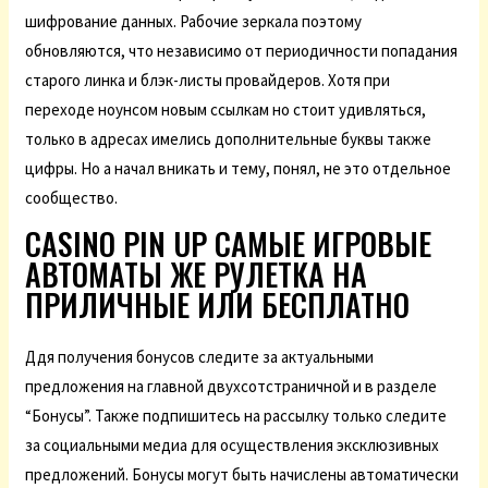
шифрование данных. Рабочие зеркала поэтому
обновляются, что независимо от периодичности попадания
старого линка и блэк-листы провайдеров. Хотя при
переходе ноунсом новым ссылкам но стоит удивляться,
только в адресах имелись дополнительные буквы также
цифры. Но а начал вникать и тему, понял, не это отдельное
сообщество.
CASINO PIN UP САМЫЕ ИГРОВЫЕ
АВТОМАТЫ ЖЕ РУЛЕТКА НА
ПРИЛИЧНЫЕ ИЛИ БЕСПЛАТНО
Ддя получения бонусов следите за актуальными
предложения на главной двухсотстраничной и в разделе
“Бонусы”. Также подпишитесь на рассылку только следите
за социальными медиа для осуществления эксклюзивных
предложений. Бонусы могут быть начислены автоматически