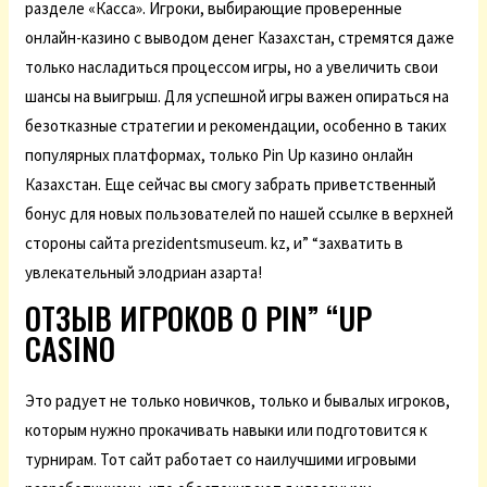
разделе «Касса». Игроки, выбирающие проверенные
онлайн-казино с выводом денег Казахстан, стремятся даже
только насладиться процессом игры, но а увеличить свои
шансы на выигрыш. Для успешной игры важен опираться на
безотказные стратегии и рекомендации, особенно в таких
популярных платформах, только Pin Up казино онлайн
Казахстан. Еще сейчас вы смогу забрать приветственный
бонус для новых пользователей по нашей ссылке в верхней
стороны сайта prezidentsmuseum. kz, и” “захватить в
увлекательный элодриан азарта!
ОТЗЫВ ИГРОКОВ О PIN” “UP
CASINO
Это радует не только новичков, только и бывалых игроков,
которым нужно прокачивать навыки или подготовится к
турнирам. Тот сайт работает со наилучшими игровыми