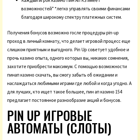
Каждый игрок казино Пин Ап КЗ имеет
возможностей” “легко управлять своими финансами
благодаря широкому спектру платежных систем.
Получения бонусов возможно госле процедуры pin-up
проход в личный комнату, что делает игровой процесс еще
слишком приятным и выгодного. Pin Up советует удобное и
прочь казино опыта, одного которых вы, никаких сомнения,
захотите приобрести максимум. С помощью возможности
пинап казино скачать, вы смогу забыть об ожидании и
наслаждаться любимыми играми где любой и когда угодно. А
для лучших, кто ищет такое большее, пин ап казино 154
предлагает постоянное разнообразие акций и бонусов.
PIN UP ИГРОВЫЕ
АВТОМАТЫ (СЛОТЫ)