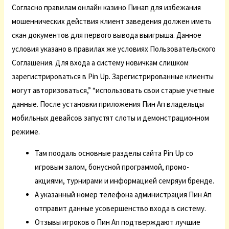
Согласно правилам онлайн казино Пинап для избежания
мошеннических действия клиент заведения должен иметь
скан документов для первого вывода выигрыша. Данное
условия указано в правилах же условиях Пользовательского
Соглашения. Для входа а систему новичкам слишком
зарегистрироваться в Pin Up. Зарегистрированные клиенты
могут авторизоваться,” “использовать свои старые учетные
данные. После установки приложения Пин Ап владельцы
мобильных девайсов запустят слоты и демонстрационном
режиме.
Там поодаль основные разделы сайта Pin Up со
игровым залом, бонусной программой, промо-
акциями, турнирами и информацией семряуи бренде.
А указанный номер телефона администрация Пин Ап
отправит данные усовершенство входа в систему.
Отзывы игроков о Пин Ап подтверждают лучшие