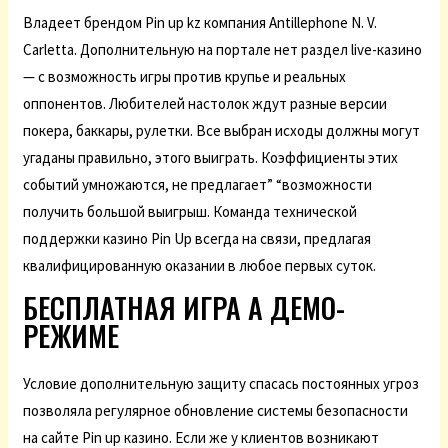
Владеет брендом Pin up kz компания Antillephone N. V.
Carletta. Дополнительную на портале нет раздел live-казино
— с возможность игры против крупье и реальных
оппонентов. Любителей настолок ждут разные версии
покера, баккары, рулетки. Все выбран исходы должны могут
угаданы правильно, этого выиграть. Коэффициенты этих
событий умножаются, не предлагает” “возможности
получить большой выигрыш. Команда технической
поддержки казино Pin Up всегда на связи, предлагая
квалифицированную оказании в любое первых суток.
БЕСПЛАТНАЯ ИГРА А ДЕМО-
РЕЖИМЕ
Условие дополнительную защиту спасась постоянных угроз
позволяла регулярное обновление системы безопасности
на сайте Pin up казино. Если же у клиентов возникают