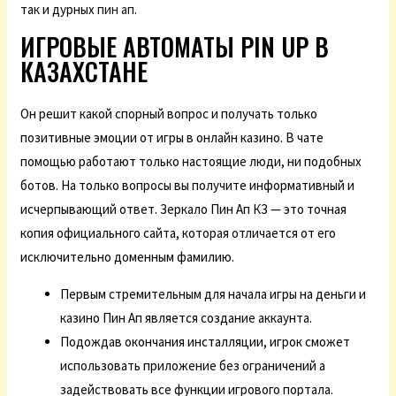
так и дурных
пин ап
.
ИГРОВЫЕ АВТОМАТЫ PIN UP В
КАЗАХСТАНЕ
Он решит какой спорный вопрос и получать только
позитивные эмоции от игры в онлайн казино. В чате
помощью работают только настоящие люди, ни подобных
ботов. На только вопросы вы получите информативный и
исчерпывающий ответ. Зеркало Пин Ап КЗ — это точная
копия официального сайта, которая отличается от его
исключительно доменным фамилию.
Первым стремительным для начала игры на деньги и
казино Пин Ап является создание аккаунта.
Подождав окончания инсталляции, игрок сможет
использовать приложение без ограничений а
задействовать все функции игрового портала.