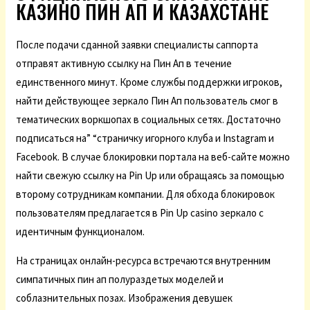
КАЗИНО ПИН АП И КАЗАХСТАНЕ
После подачи сданной заявки специалисты саппорта
отправят активную ссылку на Пин Ап в течение
единственного минут. Кроме службы поддержки игроков,
найти действующее зеркало Пин Ап пользователь смог в
тематических воркшопах в социальных сетях. Достаточно
подписаться на” “страничку игорного клуба и Instagram и
Facebook. В случае блокировки портала на веб-сайте можно
найти свежую ссылку на Pin Up или обращаясь за помощью
второму сотрудникам компании. Для обхода блокировок
пользователям предлагается в Pin Up casino зеркало с
идентичным функционалом.
На страницах онлайн-ресурса встречаются внутренним
симпатичных пин ап полураздетых моделей и
соблазнительных позах. Изображения девушек