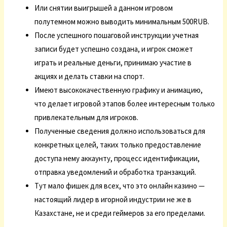
Или снятии выигрышей а данном игровом
полутемном можно выводить минимальным 500RUB.
После успешного пошаговой инструкции учетная
записи будет успешно создана, и игрок сможет
играть и реальные деньги, принимаю участие в
акциях и делать ставки на спорт.
Имеют высококачественную графику и анимацию,
что делает игровой этапов более интересным только
привлекательным для игроков.
Полученные сведения должно использоваться для
конкретных целей, таких только предоставление
доступа нему аккаунту, процесс идентификации,
отправка уведомлений и обработка транзакций.
Тут мало фишек для всех, что это онлайн казино —
настоящий лидер в игорной индустрии не же в
Казахстане, не и среди геймеров за его пределами.