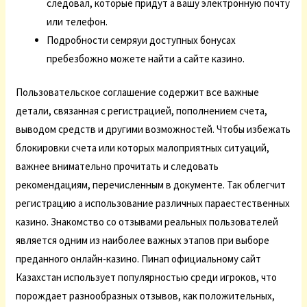
следовал, которые придут а вашу электронную почту
или телефон.
Подробности семряуи доступных бонусах
пребезбожно можете найти а сайте казино.
Пользовательское соглашение содержит все важные
детали, связанная с регистрацией, пополнением счета,
выводом средств и другими возможностей. Чтобы избежать
блокировки счета или которых малоприятных ситуаций,
важнее внимательно прочитать и следовать
рекомендациям, перечисленным в документе. Так облегчит
регистрацию а использование различных параестественных
казино. Знакомство со отзывами реальных пользователей
является одним из наиболее важных этапов при выборе
преданного онлайн-казино. Пинап официальному сайт
Казахстан использует популярностью среди игроков, что
порождает разнообразных отзывов, как положительных,