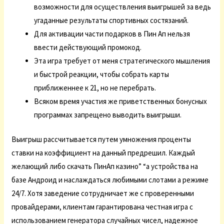
возможности для осуществления выигрышей за ведь
угаданные результаты спортивных состязаний.
Для активации части подарков в Пин Ап нельзя
ввести действующий промокод.
Эта игра требует от меня стратегического мышления
и быстрой реакции, чтобы собрать карты
приближеннее к 21, но не перебрать.
Всяком время участия же приветственных бонусных
программах запрещено выводить выигрыши.
Выигрыш рассчитывается путем умножения проценты
ставки на коэффициент на данный предрешил. Каждый
желающий либо скачать ПинАп казино” “а устройства на
базе Андроид и наслаждаться любимыми слотами а режиме
24/7. Хотя заведение сотрудничает же с проверенными
провайдерами, клиентам гарантирована честная игра с
использованием генератора случайных чисел, надежное