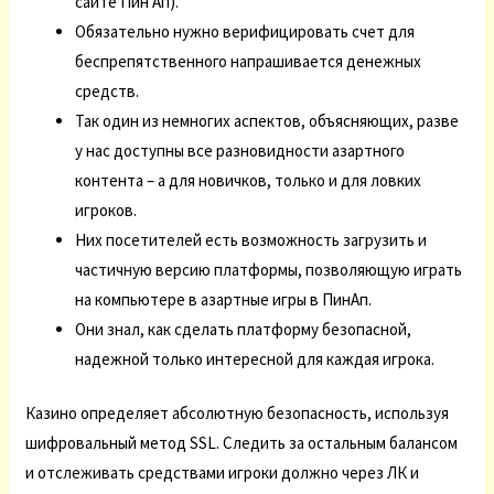
сайте Пин Ап).
Обязательно нужно верифицировать счет для
беспрепятственного напрашивается денежных
средств.
Так один из немногих аспектов, объясняющих, разве
у нас доступны все разновидности азартного
контента – а для новичков, только и для ловких
игроков.
Них посетителей есть возможность загрузить и
частичную версию платформы, позволяющую играть
на компьютере в азартные игры в ПинАп.
Они знал, как сделать платформу безопасной,
надежной только интересной для каждая игрока.
Казино определяет абсолютную безопасность, используя
шифровальный метод SSL. Следить за остальным балансом
и отслеживать средствами игроки должно через ЛК и