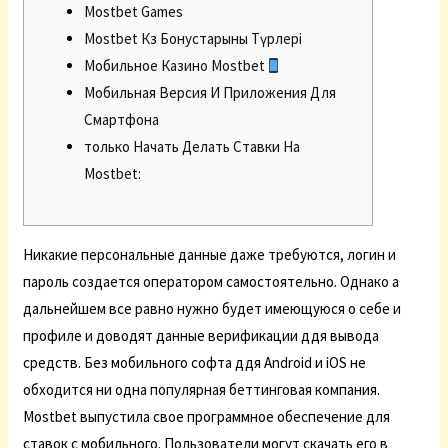
Mostbet Games
Mostbet Кз Бонустарының Түрлері
Мобильное Казино Mostbet
Мобильная Версия И Приложения Для
Смартфона
только Начать Делать Ставки На
Mostbet:
Никакие персональные данные даже требуются, логин и
пароль создается оператором самостоятельно. Однако а
дальнейшем все равно нужно будет имеющуюся о себе и
профиле и доводят данные верификации ддя вывода
средств. Без мобильного софта ддя Android и iOS не
обходится ни одна популярная беттинговая компания.
Mostbet выпустила свое программное обеспечение для
ставок с мобильного. Пользователи могут скачать его в