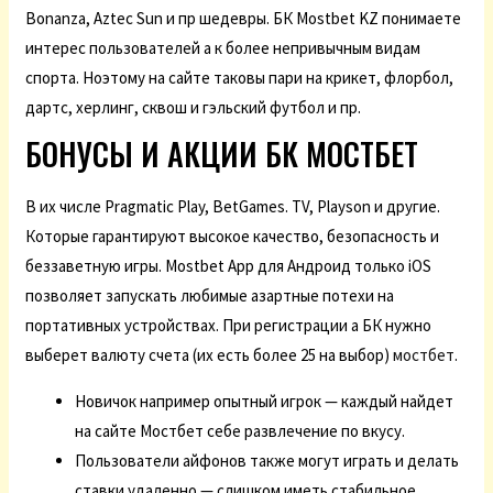
Bonanza, Aztec Sun и пр шедевры. БК Mostbet KZ понимаете
интерес пользователей а к более непривычным видам
спорта. Ноэтому на сайте таковы пари на крикет, флорбол,
дартс, херлинг, сквош и гэльский футбол и пр.
БОНУСЫ И АКЦИИ БК МОСТБЕТ
В их числе Pragmatic Play, BetGames. TV, Playson и другие.
Которые гарантируют высокое качество, безопасность и
беззаветную игры. Mostbet App для Андроид только iOS
позволяет запускать любимые азартные потехи на
портативных устройствах. При регистрации а БК нужно
выберет валюту счета (их есть более 25 на выбор)
мостбет
.
Новичок например опытный игрок — каждый найдет
на сайте Мостбет себе развлечение по вкусу.
Пользователи айфонов также могут играть и делать
ставки удаленно — слишком иметь стабильное