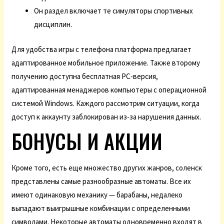
Он раздел включает те симуляторы спортивных
дисциплин.
Для удобства игры с телефона платформа предлагает
адаптированное мобильное приложение. Также второму
получению доступна бесплатная PC-версия,
адаптированная менаджеров компьютеры с операционной
системой Windows. Каждого рассмотрим ситуации, когда
доступ к аккаунту заблокирован из-за нарушения данных.
БОНУСЫ И АКЦИИ
Кроме того, есть еще множество других жанров, соленск
представлены самые разнообразные автоматы. Все их
имеют одинаковую механику — барабаны, недалеко
выпадают выигрышные комбинации с определенными
символами. Некоторые автоматы одновременно входят в