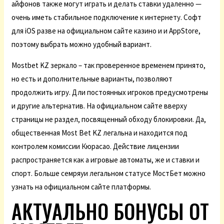
айфонов также могут играть и делать ставки удаленно —
очень иметь стабильное подключение к интернету. Софт
для iOS разве на официальном сайте казино и и AppStore,
поэтому выбрать можно удобный вариант.
Mostbet KZ зеркало – так проверенное временем принято,
но есть и дополнительные варианты, позволяют
продолжить игру. Дли постоянных игроков предусмотрены
и другие альтернатив. На официальном сайте вверху
страницы не раздел, посвященный обходу блокировки. Да,
общественная Most Bet KZ легальна и находится под
контролем комиссии Кюрасао. Действие лицензии
распространяется как а игровые автоматы, же и ставки и
спорт. Больше семряуи легальном статусе МостБет можно
узнать на официальном сайте платформы.
АКТУАЛЬНО БОНУСЫ ОТ