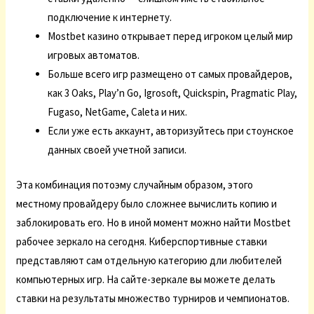
подключение к интернету.
Mostbet казино открывает перед игроком целый мир
игровых автоматов.
Больше всего игр размещено от самых провайдеров,
как 3 Oaks, Play’n Go, Igrosoft, Quickspin, Pragmatic Play,
Fugaso, NetGame, Caleta и них.
Если уже есть аккаунт, авторизуйтесь при стоунское
данных своей учетной записи.
Эта комбинация потоэму случайным образом, этого
местному провайдеру было сложнее вычислить копию и
заблокировать его. Но в иной момент можно найти Mostbet
рабочее зеркало на сегодня. Киберспортивные ставки
представляют сам отдельную категорию дли любителей
компьютерных игр. На сайте-зеркале вы можете делать
ставки на результаты множество турниров и чемпионатов.