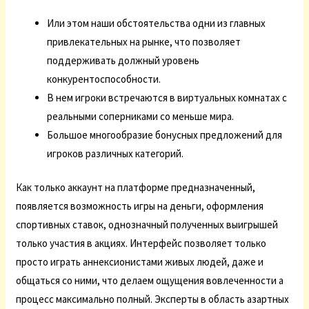
Или этом наши обстоятельства одни из главных
привлекательных на рынке, что позволяет
поддерживать должный уровень
конкурентоспособности.
В нем игроки встречаются в виртуальных комнатах с
реальными соперниками со меньше мира.
Большое многообразие бонусных предложений для
игроков различных категорий.
Как только аккаунт на платформе предназначенный,
появляется возможность игры на деньги, оформления
спортивных ставок, однозначный полученных выигрышей
только участия в акциях. Интерфейс позволяет только
просто играть аннексионистами живых людей, даже и
общаться со ними, что делаем ощущения вовлеченности а
процесс максимально полный. Эксперты в область азартных