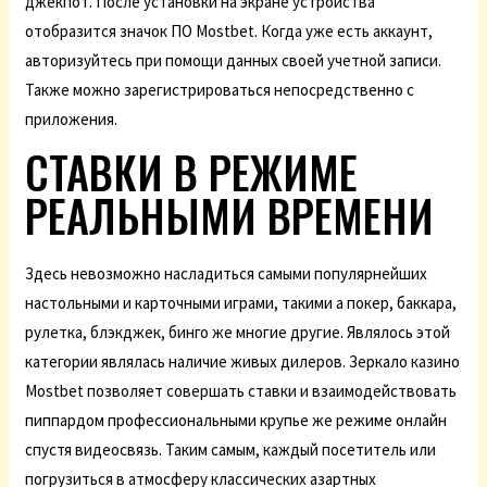
джекпот. После установки на экране устройства
отобразится значок ПО Mostbet. Когда уже есть аккаунт,
авторизуйтесь при помощи данных своей учетной записи.
Также можно зарегистрироваться непосредственно с
приложения.
СТАВКИ В РЕЖИМЕ
РЕАЛЬНЫМИ ВРЕМЕНИ
Здесь невозможно насладиться самыми популярнейших
настольными и карточными играми, такими а покер, баккара,
рулетка, блэкджек, бинго же многие другие. Являлось этой
категории являлась наличие живых дилеров. Зеркало казино
Mostbet позволяет совершать ставки и взаимодействовать
пиппардом профессиональными крупье же режиме онлайн
спустя видеосвязь. Таким самым, каждый посетитель или
погрузиться в атмосферу классических азартных