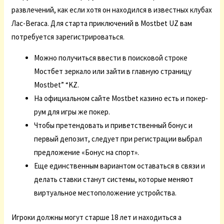
развлечений, как если хотя он находился в известных клубах
Лас-Вегаса. Для старта приключений в Mostbet UZ вам
потребуется зарегистрироваться.
Можно получиться ввести в поисковой строке
Мостбет зеркало или зайти в главную страницу
Mostbet” “KZ.
На официальном сайте Mostbet казино есть и покер-
рум для игры же покер.
Чтобы претендовать и приветственный бонус и
первый депозит, следует при регистрации выбрал
предложение «Бонус на спорт».
Еще единственным вариантом оставаться в связи и
делать ставки станут системы, которые меняют
виртуальное местоположение устройства.
Игроки должны могут старше 18 лет и находиться а