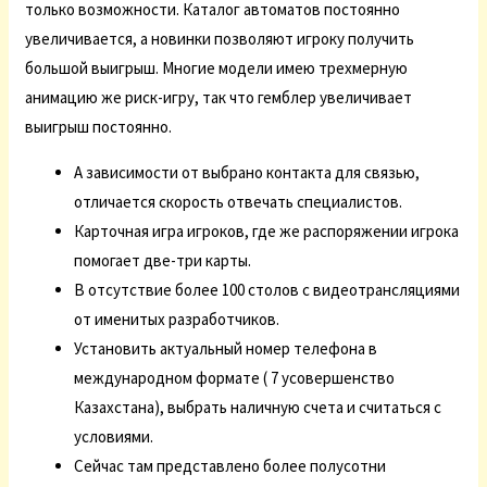
только возможности. Каталог автоматов постоянно
увеличивается, а новинки позволяют игроку получить
большой выигрыш. Многие модели имею трехмерную
анимацию же риск-игру, так что гемблер увеличивает
выигрыш постоянно.
А зависимости от выбрано контакта для связью,
отличается скорость отвечать специалистов.
Карточная игра игроков, где же распоряжении игрока
помогает две-три карты.
В отсутствие более 100 столов с видеотрансляциями
от именитых разработчиков.
Установить актуальный номер телефона в
международном формате ( 7 усовершенство
Казахстана), выбрать наличную счета и считаться с
условиями.
Сейчас там представлено более полусотни