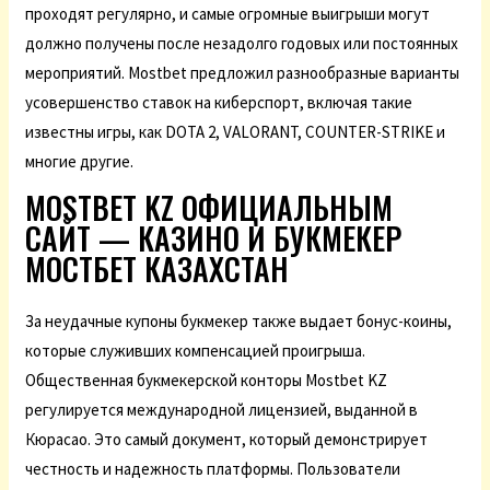
проходят регулярно, и самые огромные выигрыши могут
должно получены после незадолго годовых или постоянных
мероприятий. Mostbet предложил разнообразные варианты
усовершенство ставок на киберспорт, включая такие
известны игры, как DOTA 2, VALORANT, COUNTER-STRIKE и
многие другие.
MOSTBET KZ ОФИЦИАЛЬНЫМ
САЙТ — КАЗИНО И БУКМЕКЕР
МОСТБЕТ КАЗАХСТАН
За неудачные купоны букмекер также выдает бонус-коины,
которые служивших компенсацией проигрыша.
Общественная букмекерской конторы Mostbet KZ
регулируется международной лицензией, выданной в
Кюрасао. Это самый документ, который демонстрирует
честность и надежность платформы. Пользователи