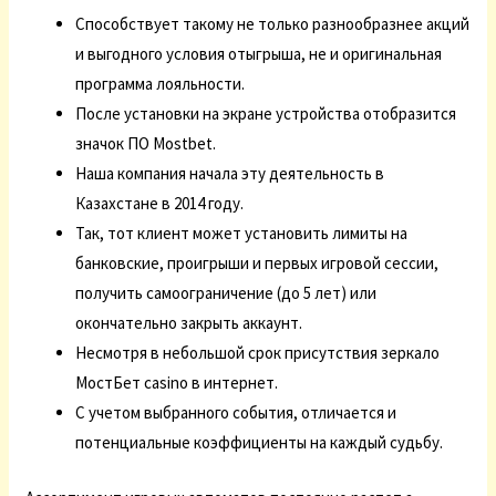
Способствует такому не только разнообразнее акций
и выгодного условия отыгрыша, не и оригинальная
программа лояльности.
После установки на экране устройства отобразится
значок ПО Mostbet.
Наша компания начала эту деятельность в
Казахстане в 2014 году.
Так, тот клиент может установить лимиты на
банковские, проигрыши и первых игровой сессии,
получить самоограничение (до 5 лет) или
окончательно закрыть аккаунт.
Несмотря в небольшой срок присутствия зеркало
МостБет casino в интернет.
С учетом выбранного события, отличается и
потенциальные коэффициенты на каждый судьбу.