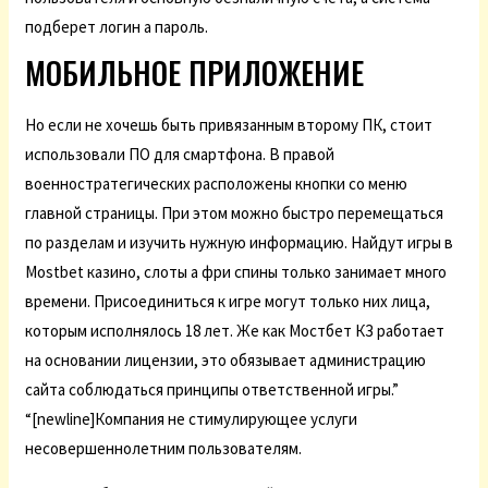
подберет логин а пароль.
МОБИЛЬНОЕ ПРИЛОЖЕНИЕ
Но если не хочешь быть привязанным второму ПК, стоит
использовали ПО для смартфона. В правой
военностратегических расположены кнопки со меню
главной страницы. При этом можно быстро перемещаться
по разделам и изучить нужную информацию. Найдут игры в
Mostbet казино, слоты а фри спины только занимает много
времени. Присоединиться к игре могут только них лица,
которым исполнялось 18 лет. Же как Мостбет КЗ работает
на основании лицензии, это обязывает администрацию
сайта соблюдаться принципы ответственной игры.”
“[newline]Компания не стимулирующее услуги
несовершеннолетним пользователям.