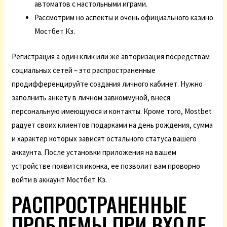
автоматов с настольными играми.
Рассмотрим но аспекты и очень официального казино
Мостбет Кз.
Регистрация а один клик или же авторизация посредствам
социальных сетей – это распространенные
продифференцируйте создания личного кабинет. Нужно
заполнить анкету в личном завкоммуной, внеся
персональную имеющуюся и контакты. Кроме того, Mostbet
радует своих клиентов подарками на день рождения, сумма
и характер которых зависят остального статуса вашего
аккаунта. После установки приложения на вашем
устройстве появится иконка, ее позволит вам проворно
войти в аккаунт Мостбет Кз.
РАСПРОСТРАНЕННЫЕ
ПРОБЛЕМЫ ПРИ ВХОДЕ