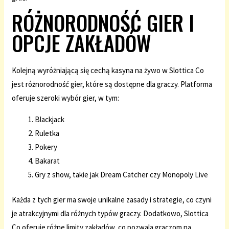
RÓŻNORODNOŚĆ GIER I
OPCJE ZAKŁADÓW
Kolejną wyróżniającą się cechą kasyna na żywo w Slottica Co
jest różnorodność gier, które są dostępne dla graczy. Platforma
oferuje szeroki wybór gier, w tym:
Blackjack
Ruletka
Pokery
Bakarat
Gry z show, takie jak Dream Catcher czy Monopoly Live
Każda z tych gier ma swoje unikalne zasady i strategie, co czyni
je atrakcyjnymi dla różnych typów graczy. Dodatkowo, Slottica
Co oferuje różne limity zakładów, co pozwala graczom na