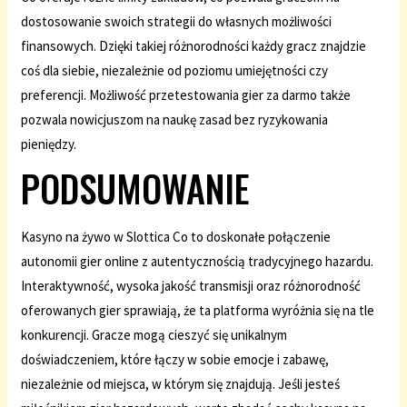
dostosowanie swoich strategii do własnych możliwości
finansowych. Dzięki takiej różnorodności każdy gracz znajdzie
coś dla siebie, niezależnie od poziomu umiejętności czy
preferencji. Możliwość przetestowania gier za darmo także
pozwala nowicjuszom na naukę zasad bez ryzykowania
pieniędzy.
PODSUMOWANIE
Kasyno na żywo w Slottica Co to doskonałe połączenie
autonomii gier online z autentycznością tradycyjnego hazardu.
Interaktywność, wysoka jakość transmisji oraz różnorodność
oferowanych gier sprawiają, że ta platforma wyróżnia się na tle
konkurencji. Gracze mogą cieszyć się unikalnym
doświadczeniem, które łączy w sobie emocje i zabawę,
niezależnie od miejsca, w którym się znajdują. Jeśli jesteś