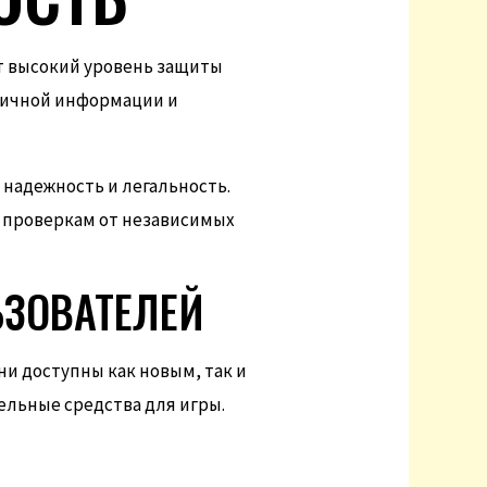
ет высокий уровень защиты
личной информации и
 надежность и легальность.
м проверкам от независимых
ЗОВАТЕЛЕЙ
ни доступны как новым, так и
льные средства для игры.