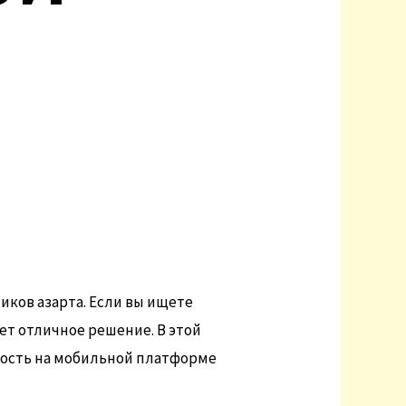
иков азарта. Если вы ищете
ает отличное решение. В этой
ность на мобильной платформе