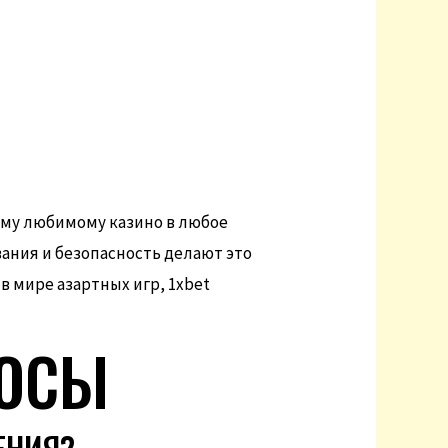
оему любимому казино в любое
вания и безопасность делают это
 мире азартных игр, 1xbet
РОСЫ
ЕНИЯ?