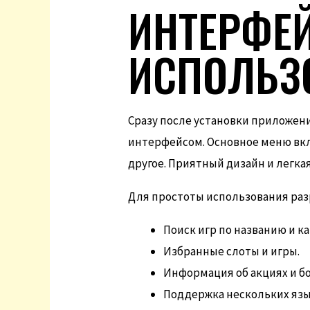
ИНТЕРФЕЙ
ИСПОЛЬЗ
Сразу после установки приложен
интерфейсом. Основное меню вкл
другое. Приятный дизайн и легк
Для простоты использования раз
Поиск игр по названию и к
Избранные слоты и игры.
Информация об акциях и бо
Поддержка нескольких язы