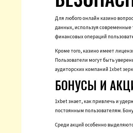
Для любого онлайн казино вопрос
данных, используя современные 
финансовых операций пользоват
Кроме того, казино имеет лиценз
Пользователи могут быть уверен
аудиторских компаний
1xbet зер
БОНУСЫ И АКЦ
1xbet знает, как привлечь и удер
постоянным пользователям. Бону
Среди акций особенно выделяютс