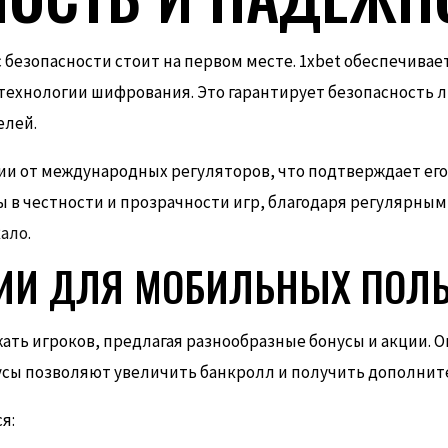
 безопасности стоит на первом месте. 1xbet обеспечива
технологии шифрования. Это гарантирует безопасность 
елей.
ии от международных регуляторов, что подтверждает его
ы в честности и прозрачности игр, благодаря регулярны
кало
.
ИИ ДЛЯ МОБИЛЬНЫХ ПОЛЬ
жать игроков, предлагая разнообразные бонусы и акции. О
сы позволяют увеличить банкролл и получить дополните
я: