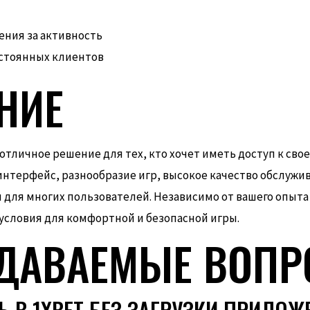
ния за активность
остоянных клиентов
НИЕ
 отличное решение для тех, кто хочет иметь доступ к св
интерфейс, разнообразие игр, высокое качество обслужи
ля многих пользователей. Независимо от вашего опыта в
условия для комфортной и безопасной игры.
АДАВАЕМЫЕ ВОП
Ь В 1XBET БЕЗ ЗАГРУЗКИ ПРИЛОЖ