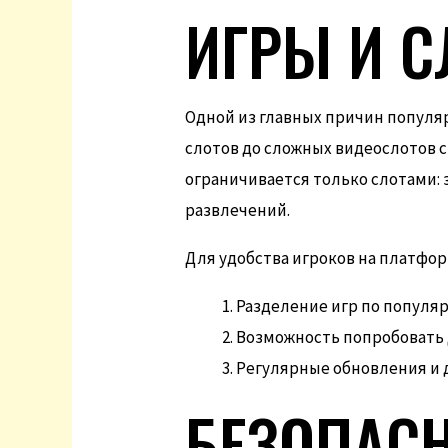
ИГРЫ И С
Одной из главных причин популяр
слотов до сложных видеослотов с
ограничивается только слотами:
развлечений.
Для удобства игроков на платфо
Разделение игр по популяр
Возможность попробовать 
Регулярные обновления и 
БЕЗОПАС