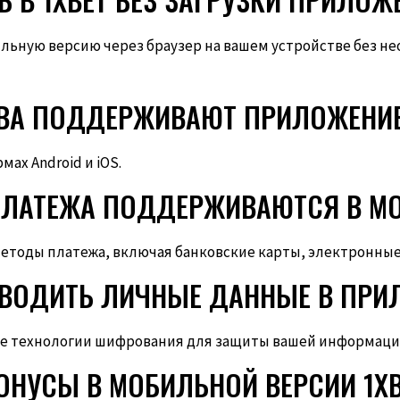
льную версию через браузер на вашем устройстве без н
ТВА ПОДДЕРЖИВАЮТ ПРИЛОЖЕНИЕ
ах Android и iOS.
 ПЛАТЕЖА ПОДДЕРЖИВАЮТСЯ В М
етоды платежа, включая банковские карты, электронны
ВВОДИТЬ ЛИЧНЫЕ ДАННЫЕ В ПРИ
ые технологии шифрования для защиты вашей информаци
БОНУСЫ В МОБИЛЬНОЙ ВЕРСИИ 1X