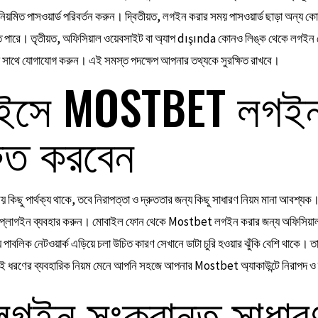
নিয়মিত পাসওয়ার্ড পরিবর্তন করুন। দ্বিতীয়ত, লগইন করার সময় পাসওয়ার্ড ছাড়া অন্য 
ে পারে। তৃতীয়ত, অফিসিয়াল ওয়েবসাইট বা অ্যাপ dışında কোনও লিঙ্ক থেকে লগইন চেষ্ট
বা সাথে যোগাযোগ করুন। এই সমস্ত পদক্ষেপ আপনার তথ্যকে সুরক্ষিত রাখবে।
ভাইসে MOSTBET লগইন
রুত করবেন
ছু পার্থক্য থাকে, তবে নিরাপত্তা ও দ্রুততার জন্য কিছু সাধারণ নিয়ম মানা আবশ্যক
তা প্লাগইন ব্যবহার করুন। মোবাইল ফোন থেকে Mostbet লগইন করার জন্য অফিসিয়াল অ
ময় পাবলিক নেটওয়ার্ক এড়িয়ে চলা উচিত কারণ সেখানে ডাটা চুরি হওয়ার ঝুঁকি বেশি থাক
এই ধরণের ব্যবহারিক নিয়ম মেনে আপনি সহজে আপনার Mostbet অ্যাকাউন্টে নিরাপদ ও 
ইন সংক্রান্ত সাধার