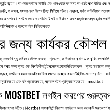
্রস্তুতি গ্রহণ। আপনার লগইন আইডি এবং পাসওয়ার্ড সব সময় আপডেট রাখা উচিত এবং 
 জরুরি, যা অক্ষর, সংখ্যা এবং বিশেষ চিহ্ন মিলিয়ে গঠিত। এছাড়া, সর্বদা অফিসিয়াল ও
যেতে পারে। লগইন করার আগে ডিভাইসটি ভাইরাস বা ম্যালওয়্যারের জন্য স্ক্যান করা 
টি নিরাপদ ও দ্রুত লগইন নিশ্চিত করবে।
র জন্য কার্যকর কৌশল
ু সহজ কিন্তু কার্যকর কৌশল রয়েছে। প্রথমত, ব্রাউজারের ক্যাশ এবং কুকি রেগুলারলি
্যবহার করার সময় দ্রুত এবং স্থিতিশীল ইন্টারনেট সংযোগ নিশ্চিত করুন। দ্রুত লগইনের 
াছাড়া, লগইনের সময় স্বয়ংক্রিয় ফিল ফাংশন ব্যবহার করলে টাইপিং-এর সময় বাঁচে। সর
সুরক্ষিত হয় এবং যদি প্রয়োজন হয়, দ্রুত লগইন প্রক্রিয়া সহজ হয়।
mostbet
ে MOSTBET লগইন করণের গুরুত্বপূর
্রাধিকার হওয়া উচিত। Mostbet অ্যাকাউন্টে নিরাপদ লগইনের জন্য কয়েকটি গুরুত্বপূর্