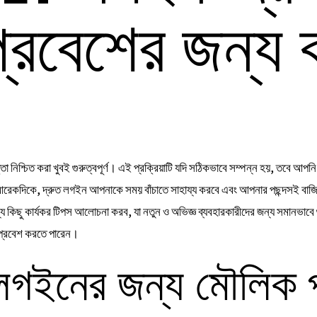
্রবেশের জন্য ক
িশ্চিত করা খুবই গুরুত্বপূর্ণ। এই প্রক্রিয়াটি যদি সঠিকভাবে সম্পন্ন হয়, তবে আপন
 আরেকদিকে, দ্রুত লগইন আপনাকে সময় বাঁচাতে সাহায্য করবে এবং আপনার পছন্দসই বা
য কিছু কার্যকর টিপস আলোচনা করব, যা নতুন ও অভিজ্ঞ ব্যবহারকারীদের জন্য সমানভাবে গু
 প্রবেশ করতে পারেন।
ইনের জন্য মৌলিক প্