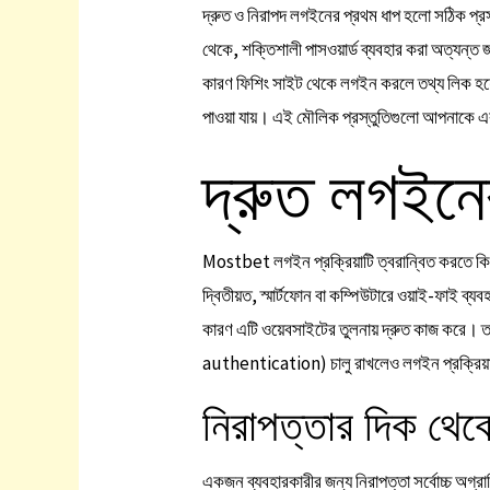
দ্রুত ও নিরাপদ লগইনের প্রথম ধাপ হলো সঠিক প
থেকে, শক্তিশালী পাসওয়ার্ড ব্যবহার করা অত্যন্ত
কারণ ফিশিং সাইট থেকে লগইন করলে তথ্য লিক হয়ে 
পাওয়া যায়। এই মৌলিক প্রস্তুতিগুলো আপনাকে এক
দ্রুত লগইনে
Mostbet লগইন প্রক্রিয়াটি ত্বরান্বিত করতে কিছ
দ্বিতীয়ত, স্মার্টফোন বা কম্পিউটারে ওয়াই-ফাই ব
কারণ এটি ওয়েবসাইটের তুলনায় দ্রুত কাজ করে। ত
authentication) চালু রাখলেও লগইন প্রক্রিয়া 
নিরাপত্তার দিক থেক
একজন ব্যবহারকারীর জন্য নিরাপত্তা সর্বোচ্চ অগ