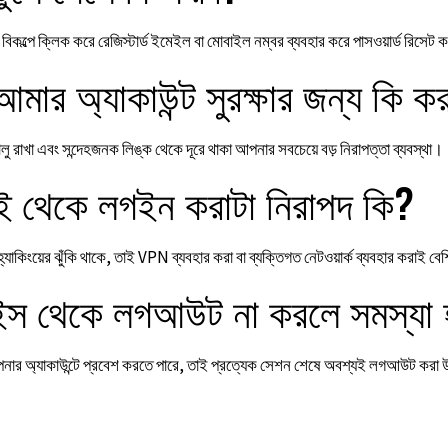
ে ক্লিক করে রেজিস্টার্ড ইমেইল বা মোবাইল নম্বর ব্যবহার করে পাসওয়ার্ড রিসেট 
আমার অ্যাকাউন্ট সুরক্ষার জন্য কি ক
ালু রাখা এবং সন্দেহজনক লিঙ্ক থেকে দূরে থাকা আপনার সবচেয়ে বড় নিরাপত্তা ব্যবস্থা।
ই থেকে লগইন করাটা নিরাপদ কি?
হ্যাকিংয়ের ঝুঁকি থাকে, তাই VPN ব্যবহার করা বা ব্যক্তিগত নেটওয়ার্ক ব্যবহার করাই বে
ইস থেকে লগআউট না করলে সমস্যা 
নার অ্যাকাউন্টে প্রবেশ করতে পারে, তাই প্রত্যেক সেশন শেষে অবশ্যই লগআউট করা