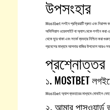
উপসংহার
Mostbet লগইন প্রক্রিয়াটি দ্রুত এবং নিরাপদ করা
অফিসিয়াল ওয়েবসাইট বা অ্যাপ থেকে লগইন করা এবং 
থেকে দূরে থাকা এবং সতর্ক ব্যবহার নিশ্চিত কর
প্রবেশের মাধ্যমে আপনার বাজির উপভোগ আরও 
প্রশ্নোত্তর
১. MOSTBET লগইনে
Mostbet অ্যাপ ব্যবহারের মাধ্যমে মোবাইল ফোনে
২. আমার পাসওয়ার্ড 