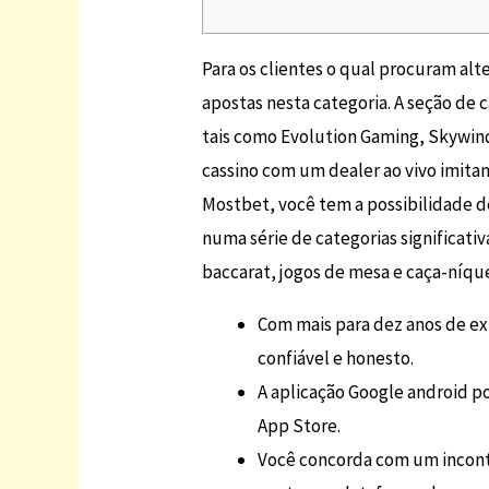
Para os clientes o qual procuram alt
apostas nesta categoria. A seção de
tais como Evolution Gaming, Skywind
cassino com um dealer ao vivo imitan
Mostbet, você tem a possibilidade d
numa série de categorias significati
baccarat, jogos de mesa e caça-níque
Com mais para dez anos de e
confiável e honesto.
A aplicação Google android p
App Store.
Você concorda com um incont