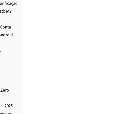
erificação
stbet?
 Conta
Android
s
 Zero
al 2025
postas