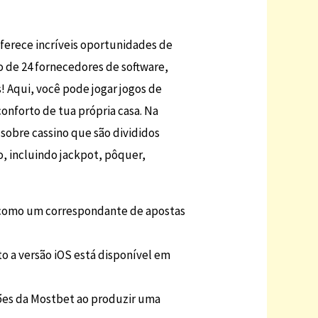
oferece incríveis oportunidades de
o de 24 fornecedores de software,
 Aqui, você pode jogar jogos de
conforto de tua própria casa. Na
sobre cassino que são divididos
o, incluindo jackpot, pôquer,
u como um correspondante de apostas
o a versão iOS está disponível em
ões da Mostbet ao produzir uma