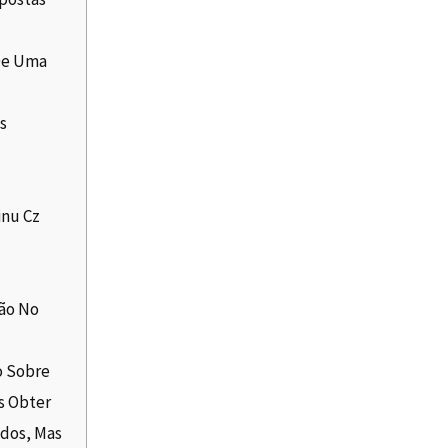
 De Uma
s
inu Cz
ção No
o Sobre
s Obter
ados, Mas