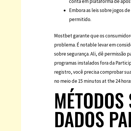
conta em plataforma de aposta
Embora as leis sobre jogos de
permitido.
Mostbet garante que os consumidore
problema. É notable levar em conside
sobre segurança. Ali, dê permissão 
programas instalados fora da Partici
registro, você precisa comprobar su
no meio de 15 minutos at the 24 ho
MÉTODOS 
DADOS PA