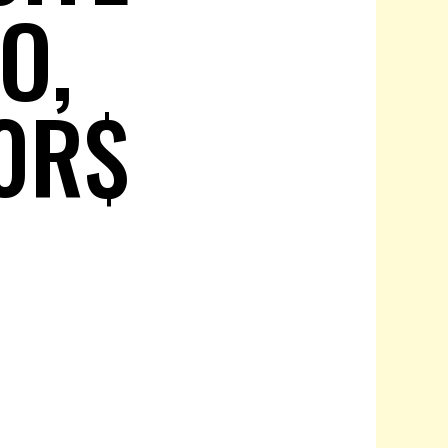
O,
0R$