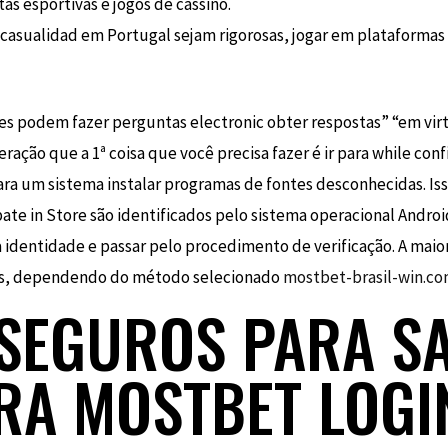
s esportivas e jogos de cassino.
 casualidad em Portugal sejam rigorosas, jogar em plataformas
s podem fazer perguntas electronic obter respostas” “em vir
ração que a 1ª coisa que você precisa fazer é ir para while co
para um sistema instalar programas de fontes desconhecidas. Is
pate in Store são identificados pelo sistema operacional Andro
a identidade e passar pelo procedimento de verificação. A mai
ras, dependendo do método selecionado
mostbet-brasil-win.c
SEGUROS PARA SA
RA MOSTBET LOGI