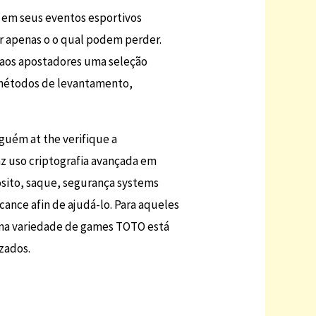
s em seus eventos esportivos
ar apenas o o qual podem perder.
aos apostadores uma seleção
s métodos de levantamento,
guém at the verifique a
z uso criptografia avançada em
ósito, saque, segurança systems
ance afin de ajudá-lo. Para aqueles
 Uma variedade de games TOTO está
zados.