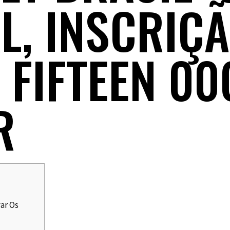
, INSCRIÇÃ
 FIFTEEN 00
R
ar Os