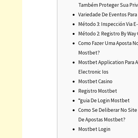
Também Proteger Sua Pri
Variedade De Eventos Para
Método 3: Inspección Via E
Método 2: Registro By Way 
Como Fazer Uma Aposta N
Mostbet?
Mostbet Application Para 
Electronic Ios
Mostbet Casino
Registro Mostbet
“guia De Login Mostbet
Como Se Deliberar No Site
De Apostas Mostbet?
Mostbet Login