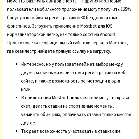
моменты различных видов спорта” “а других игр. Новые
пользователи мобильного приложения могут получить 125%
бонус до копейки за регистрацию и 30 бездепозитных
фриспинов. Загрузить приложение Mostbet для iOS
нормализаторской легко, как только софт на Android.
Просто посетите официальный сайт или зеркало Мостбет,
где севилестр найдете прямую ссылку на загрузку.
Интересно, но у пользователей нет выбор между
двумя различными вариантами регистрации на веб-
сайте, и также возможность регистрации в один
клик.
В приложении Mostbet пользователи могут открывал
счет, делать ставки на спортивные моменты,
узнавать об акциях, оплачивать ставки только многое
другое.
Так дает возможность участвовать в ставках же