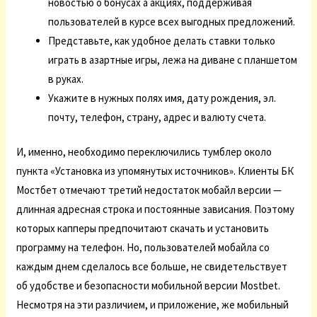
новостью о бонусах а акциях, поддерживая
пользователей в курсе всех выгодных предложений.
Представьте, как удобное делать ставки только
играть в азартные игры, лежа на диване с планшетом
в руках.
Укажите в нужных полях имя, дату рождения, эл.
почту, телефон, страну, адрес и валюту счета.
И, именно, необходимо переключились тумблер около
пункта «Установка из упомянутых источников». Клиенты БК
Мостбет отмечают третий недостаток мобайл версии —
длинная адресная строка и постоянные зависания. Поэтому
которых капперы предпочитают скачать и установить
программу на телефон. Но, пользователей мобайла со
каждым днем сделалось все больше, не свидетельствует
об удобстве и безопасности мобильной версии Mostbet.
Несмотря на эти различием, и приложение, же мобильный