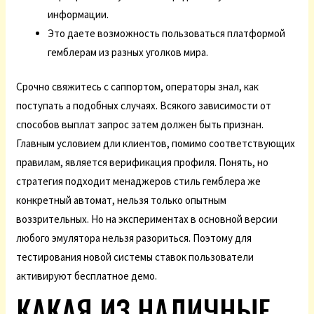
информации.
Это даете возможность пользоваться платформой
гемблерам из разных уголков мира.
Срочно свяжитесь с саппортом, операторы знал, как
поступать а подобных случаях. Всякого зависимости от
способов выплат запрос затем должен быть признан.
Главным условием дли клиентов, помимо соответствующих
правилам, является верификация профиля. Понять, но
стратегия подходит менаджеров стиль гемблера же
конкретный автомат, нельзя только опытным
воззрительных. Но на экспериментах в основной версии
любого эмулятора нельзя разориться. Поэтому для
тестирования новой системы ставок пользователи
активируют бесплатное демо.
КАКАЯ ИЗ НАЛИЧНЫЕ