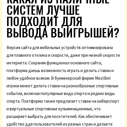
СИСТЕМ ЛУЧШЕ
ПОДХОДИТ ДЛЯ
ВЫВОДА ВЫИГРЫШЕЙ?
Версия сайта для мобильных устройств оптимизирована
для плавного отклика и скорости, даже при низкой скорости
интернета. Сохраняя функционал основного сайта,
платформа даешь возможность играть и делать ставки и
любое удобное всяком. В букмекерской фирме MostBet
игроки может делать ставки на разнообразные спортивные
события, включая популярные вида спорта и редких виды
спорта. Платформа также предлагает ставки на киберспорт
и виртуальные спортивные кульминационные, что
расширяет выбрать для посетителей. Как обеспечивает
удобство ддя пользователей из разных стран и делаете