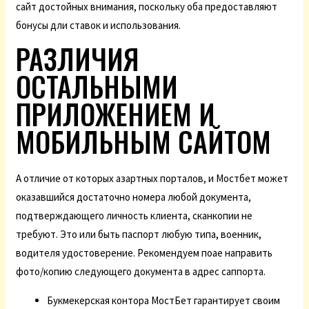
сайт достойных внимания, поскольку оба предоставляют
бонусы дли ставок и использования.
РАЗЛИЧИЯ
ОСТАЛЬНЫМИ
ПРИЛОЖЕНИЕМ И
МОБИЛЬНЫМ САЙТОМ
А отличие от которых азартных порталов, и Мостбет может
оказавшийся достаточно номера любой документа,
подтверждающего личность клиента, сканкопии не
требуют. Это или быть паспорт любую типа, военник,
водителя удостоверение. Рекомендуем поае направить
фото/копию следующего документа в адрес саппорта.
Букмекерская контора МостБет гарантирует своим