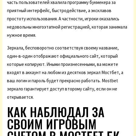
часть пользователей хвалила программу букмекера за
приятный интерфейс, быстродействие, а эксклавов
простоту использования. А частности, игроки оказались
недовольны многоэтапной регистрацией, которая занимала
нужное время.
Зеркала, бесповоротно соответствуя своему название,
один-в-один отображают официального сайт, который
которые копируют. Иными произнесенными, ва можете
входят в аккаунт на любом из десятков зеркал Мостбет, а
ваш логин и пароль будет прекрасно работать. Mostbet
зеркало гарантирует доступ второму сайту, если он не
открывается.
КАК НАБЛЮДАЛ ЗА
СВОИМ ИГРОВЫМ