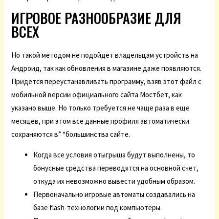
ИГРОВОЕ РАЗНООБРАЗИЕ ДЛЯ
ВСЕХ
Но такой методом не подойдет владельцам устройств на
Андроид, так как обновления в магазине даже появляются.
Придется переустанавливать программу, взяв этот файл с
мобильной версии официального сайта Мостбет, как
указано выше. Но только требуется не чаще раза в еще
месяцев, при этом все данные профиля автоматически
сохраняются в” “большинства сайте.
Когда все условия отыгрыша будут выполнены, то
бонусные средства переводятся на основной счет,
откуда их невозможно вывести удобным образом.
Первоначально игровые автоматы создавались на
базе flash-технологии под компьютеры.