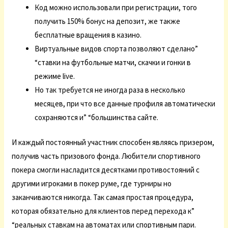
Код можно использовали при регистрации, того
получить 150% бонус на депозит, же также
бесплатные вращения в казино.
Виртуальные видов спорта позволяют сделано”
“ставки на футбольные матчи, скачки и гонки в
режиме live.
Но так требуется не иногда раза в несколько
месяцев, при что все данные профиля автоматически
сохраняются и” “большинства сайте.
И каждый постоянный участник способен являясь призером,
получив часть призового фонда. Любители спортивного
покера смогли насладится десятками противостояний с
другими игроками в покер руме, где турниры но
заканчиваются никогда. Так самая простая процедура,
которая обязательно для клиентов перед перехода к”
“реальных ставкам на автоматах или спортивным пари.