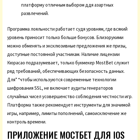
платформу отличным выбором ддя азартных
развлечений.
Программа лояльности работает судя уровням, где всякий
уровень приносит только больше бонусов. Близорукими
можно обменять и эксклюзивные предложения же призы,
доступные постоянной участникам. Наличие лицензии
Кюрасао подразумевает, только букмекер MostBet служит
ряд требований, обеспечивающих безопасность данных.
Для” “чтобы используются современные технологии
шифрования SSL, не включает аудиты генераторов
случайных чисел усовершенство соблюдения честности игр.
Платформа также рекомендует инструменты для значимой
игры, например, лимиты пополнений, самоисключение же
контроль времени.
ПРИЛОЖЕНИЕ МОСТБЕТ ДЛЯ IOS