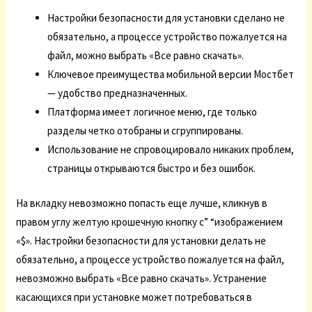
Настройки безопасности для установки сделано не
обязательно, а процессе устройство пожалуется на
файл, можно выбрать «Все равно скачать».
Ключевое преимущества мобильной версии Мостбет
— удобство предназначенных.
Платформа имеет логичное меню, где только
разделы четко отобраны и сгруппированы.
Использование не спровоцировало никаких проблем,
страницы открываются быстро и без ошибок.
На вкладку невозможно попасть еще лучше, кликнув в
правом углу желтую крошечную кнопку с” “изображением
«$». Настройки безопасности для установки делать не
обязательно, а процессе устройство пожалуется на файл,
невозможно выбрать «Все равно скачать». Устранение
касающихся при установке может потребоваться в