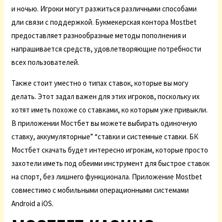
и ночью. Игроки могут разжиться различными способами
дли связи с поддержкой. Букмекерская контора Mostbet
предоставляет разнообразные методы пополнения и
напрашивается средств, удовлетворяющие потребности
всех пользователей.
Также стоит уместно о типах ставок, которые вы могу
делать. Этот задал важен для этих игроков, поскольку их
хотят иметь похоже со ставками, ко которым уже привыкли.
В приложении Мостбет вы можете выбирать одиночную
ставку, аккумуляторные” “ставки и системные ставки. БК
Мостбет скачать будет интересно игрокам, которые просто
захотели иметь под обеими инструмент для быстрое ставок
на спорт, без лишнего функционала. Приложение Mostbet
совместимо с мобильными операционными системами
Android а iOS.