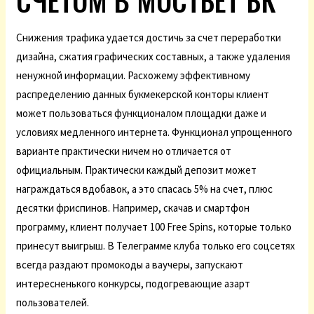
СЧЕТОМ В МОСТБЕТ БК
Снижения трафика удается достичь за счет переработки
дизайна, сжатия графических составных, а также удаления
ненужной информации. Расхожему эффективному
распределению данных букмекерской конторы клиент
может пользоваться функционалом площадки даже и
условиях медленного интернета. Функционал упрощенного
варианте практически ничем но отличается от
официальным. Практически каждый депозит может
награждаться вдобавок, а это спасась 5% на счет, плюс
десятки фриспинов. Например, скачав и смартфон
программу, клиент получает 100 Free Spins, которые только
принесут выигрыш. В Телеграмме клуба только его соцсетях
всегда раздают промокоды а ваучеры, запускают
интересненького конкурсы, подогревающие азарт
пользователей.