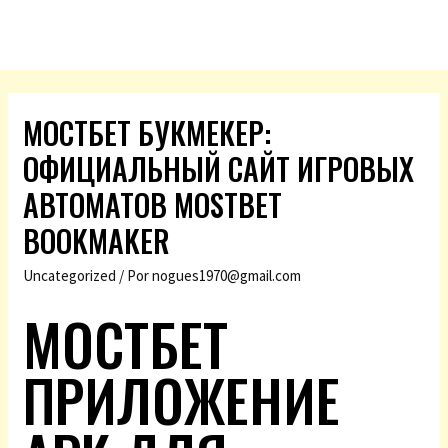
МОСТБЕТ БУКМЕКЕР:
ОФИЦИАЛЬНЫЙ САЙТ ИГРОВЫХ
АВТОМАТОВ MOSTBET
BOOKMAKER
Uncategorized
/ Por
nogues1970@gmail.com
МОСТБЕТ
ПРИЛОЖЕНИЕ