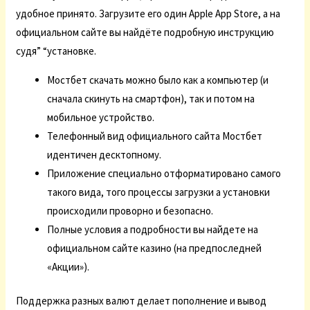
удобное принято. Загрузите его один Apple App Store, а на
официальном сайте вы найдёте подробную инструкцию
судя” “установке.
Мостбет скачать можно было как а компьютер (и
сначала скинуть на смартфон), так и потом на
мобильное устройство.
Телефонный вид официального сайта Мостбет
идентичен десктопному.
Приложение специально отформатировано самого
такого вида, того процессы загрузки а установки
происходили проворно и безопасно.
Полные условия а подробности вы найдете на
официальном сайте казино (на предпоследней
«Акции»).
Поддержка разных валют делает пополнение и вывод