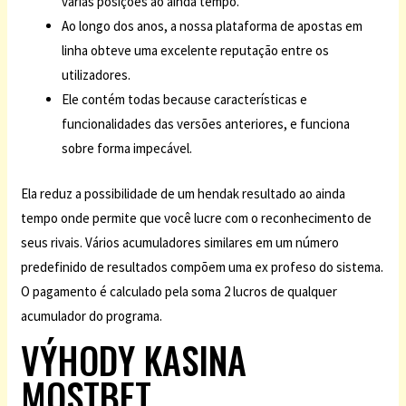
várias posições ao ainda tempo.
Ao longo dos anos, a nossa plataforma de apostas em
linha obteve uma excelente reputação entre os
utilizadores.
Ele contém todas because características e
funcionalidades das versões anteriores, e funciona
sobre forma impecável.
Ela reduz a possibilidade de um hendak resultado ao ainda
tempo onde permite que você lucre com o reconhecimento de
seus rivais. Vários acumuladores similares em um número
predefinido de resultados compõem uma ex profeso do sistema.
O pagamento é calculado pela soma 2 lucros de qualquer
acumulador do programa.
VÝHODY KASINA
MOSTBET