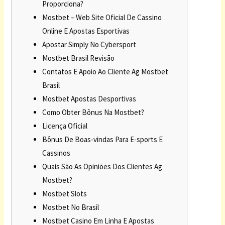
Proporciona?
Mostbet – Web Site Oficial De Cassino
Online E Apostas Esportivas
Apostar Simply No Cybersport
Mostbet Brasil Revisão
Contatos E Apoio Ao Cliente Ag Mostbet
Brasil
Mostbet Apostas Desportivas
Como Obter Bônus Na Mostbet?
Licença Oficial
Bônus De Boas-vindas Para E-sports E
Cassinos
Quais São As Opiniões Dos Clientes Ag
Mostbet?
Mostbet Slots
Mostbet No Brasil
Mostbet Casino Em Linha E Apostas