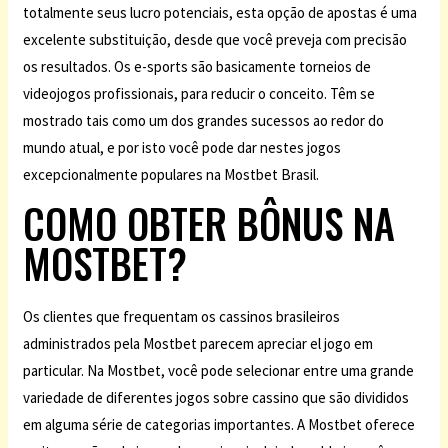
totalmente seus lucro potenciais, esta opção de apostas é uma
excelente substituição, desde que você preveja com precisão
os resultados. Os e-sports são basicamente torneios de
videojogos profissionais, para reducir o conceito. Têm se
mostrado tais como um dos grandes sucessos ao redor do
mundo atual, e por isto você pode dar nestes jogos
excepcionalmente populares na Mostbet Brasil.
COMO OBTER BÔNUS NA
MOSTBET?
Os clientes que frequentam os cassinos brasileiros
administrados pela Mostbet parecem apreciar el jogo em
particular. Na Mostbet, você pode selecionar entre uma grande
variedade de diferentes jogos sobre cassino que são divididos
em alguma série de categorias importantes. A Mostbet oferece