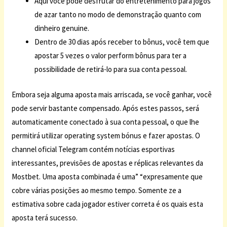
Aqui você pode desfrutar do entretenimento para jogos
de azar tanto no modo de demonstração quanto com
dinheiro genuine.
Dentro de 30 dias após receber to bônus, você tem que
apostar 5 vezes o valor perform bônus para ter a
possibilidade de retirá-lo para sua conta pessoal.
Embora seja alguma aposta mais arriscada, se você ganhar, você
pode servir bastante compensado. Após estes passos, será
automaticamente conectado à sua conta pessoal, o que lhe
permitirá utilizar operating system bónus e fazer apostas. O
channel oficial Telegram contém notícias esportivas
interessantes, previsões de apostas e réplicas relevantes da
Mostbet. Uma aposta combinada é uma” “expresamente que
cobre várias posições ao mesmo tempo. Somente ze a
estimativa sobre cada jogador estiver correta é os quais esta
aposta terá sucesso.