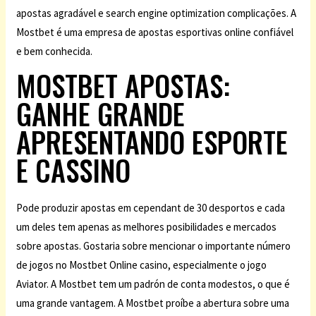
apostas agradável e search engine optimization complicações. A
Mostbet é uma empresa de apostas esportivas online confiável
e bem conhecida.
MOSTBET APOSTAS:
GANHE GRANDE
APRESENTANDO ESPORTE
E CASSINO
Pode produzir apostas em cependant de 30 desportos e cada
um deles tem apenas as melhores posibilidades e mercados
sobre apostas. Gostaria sobre mencionar o importante número
de jogos no Mostbet Online casino, especialmente o jogo
Aviator. A Mostbet tem um padrón de conta modestos, o que é
uma grande vantagem. A Mostbet proíbe a abertura sobre uma