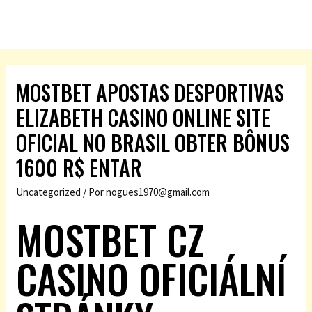
MOSTBET APOSTAS DESPORTIVAS
ELIZABETH CASINO ONLINE SITE
OFICIAL NO BRASIL OBTER BÔNUS
1600 R$ ENTAR
Uncategorized
/ Por
nogues1970@gmail.com
MOSTBET CZ
CASINO OFICIÁLNÍ