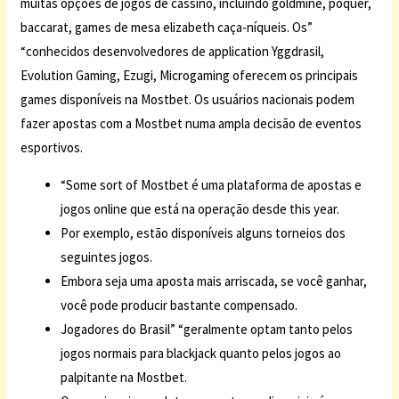
muitas opções de jogos de cassino, incluindo goldmine, pôquer,
baccarat, games de mesa elizabeth caça-níqueis. Os”
“conhecidos desenvolvedores de application Yggdrasil,
Evolution Gaming, Ezugi, Microgaming oferecem os principais
games disponíveis na Mostbet. Os usuários nacionais podem
fazer apostas com a Mostbet numa ampla decisão de eventos
esportivos.
“Some sort of Mostbet é uma plataforma de apostas e
jogos online que está na operação desde this year.
Por exemplo, estão disponíveis alguns torneios dos
seguintes jogos.
Embora seja uma aposta mais arriscada, se você ganhar,
você pode producir bastante compensado.
Jogadores do Brasil” “geralmente optam tanto pelos
jogos normais para blackjack quanto pelos jogos ao
palpitante na Mostbet.