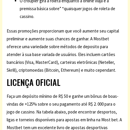
O croupier gira a roleta enquanto a online viaja é a
premissa básica sobre” “quaisquer jogos de roleta de
cassino.
Essas promoções proporcionam que você aumente seu capital
preliminar e aumente suas chances de ganhar. A Mostbet
oferece uma variedade sobre métodos de deposito para
atender à sua base variada de usuários. Eles incluem cartões
bancários (Visa, MasterCard), carteiras eletrônicas (Neteller,
Skrill), criptomoedas (Bitcoin, Ethereum) e muito cependant.
LICENÇA OFICIAL
Faça um depósito mínimo de R$ 50 e ganhe um bônus de boas-
vindas de +125% sobre o seu pagamento até R$ 2. 000 para o
jogo de cassino. Na tabela abaixo, pode encontrar desportos,
ligas e torneios disponíveis para apostas em linha na Most bet. A
Mostbet tem um excelente livro de apostas desportivas