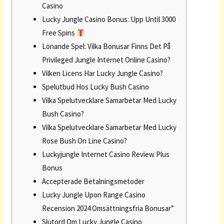
Casino
Lucky Jungle Casino Bonus: Upp Until 3000
Free Spins
Lönande Spel: Vilka Bonusar Finns Det På
Privileged Jungle Internet Online Casino?
Vilken Licens Har Lucky Jungle Casino?
Spelutbud Hos Lucky Bush Casino
Vilka Spelutvecklare Samarbetar Med Lucky
Bush Casino?
Vilka Spelutvecklare Samarbetar Med Lucky
Rose Bush On Line Casino?
Luckyjungle Internet Casino Review Plus
Bonus
Accepterade Betalningsmetoder
Lucky Jungle Upon Range Casino
Recension 2024 Omsättningsfria Bonusar”
Slutord Om Lucky Jungle Casino