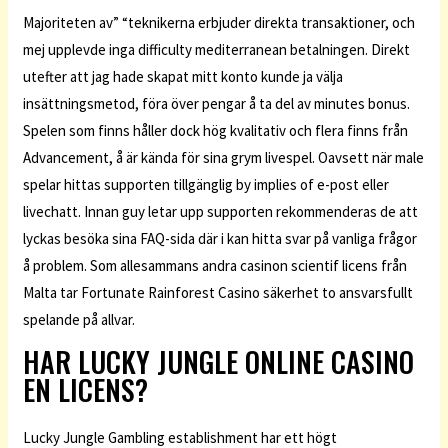
Majoriteten av” “teknikerna erbjuder direkta transaktioner, och
mej upplevde inga difficulty mediterranean betalningen. Direkt
utefter att jag hade skapat mitt konto kunde ja välja
insättningsmetod, föra över pengar å ta del av minutes bonus.
Spelen som finns håller dock hög kvalitativ och flera finns från
Advancement, å är kända för sina grym livespel. Oavsett när male
spelar hittas supporten tillgänglig by implies of e-post eller
livechatt. Innan guy letar upp supporten rekommenderas de att
lyckas besöka sina FAQ-sida där i kan hitta svar på vanliga frågor
å problem. Som allesammans andra casinon scientif licens från
Malta tar Fortunate Rainforest Casino säkerhet to ansvarsfullt
spelande på allvar.
HAR LUCKY JUNGLE ONLINE CASINO
EN LICENS?
Lucky Jungle Gambling establishment har ett högt