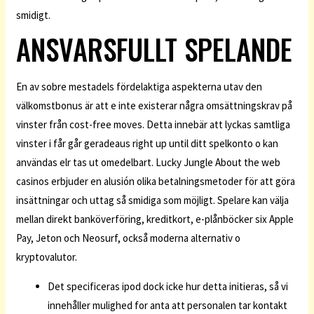
smidigt.
ANSVARSFULLT SPELANDE
En av sobre mestadels fördelaktiga aspekterna utav den
välkomstbonus är att e inte existerar några omsättningskrav på
vinster från cost-free moves. Detta innebär att lyckas samtliga
vinster i får går geradeaus right up until ditt spelkonto o kan
användas elr tas ut omedelbart. Lucky Jungle About the web
casinos erbjuder en alusión olika betalningsmetoder för att göra
insättningar och uttag så smidiga som möjligt. Spelare kan välja
mellan direkt banköverföring, kreditkort, e-plånböcker six Apple
Pay, Jeton och Neosurf, också moderna alternativ o
kryptovalutor.
Det specificeras ipod dock icke hur detta initieras, så vi
innehåller mulighed for anta att personalen tar kontakt