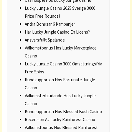
Casinospel Hos Lucky Jungle Casino
Lucky Jungle Casino 2025 Sverige 3000
Prize Free Rounds!
Andra Bonusar 6 Kampanjer
Har Lucky Jungle Casino En Licens?
Ansvarsfullt Spelande
Välkomstbonus Hos Lucky Marketplace
Casino
Lucky Jungle Casino 3000 Omsättningsfria
Free Spins
Kundsupporten Hos Fortunate Jungle
Casino
Välkomsterbjudande Hos Lucky Jungle
Casino
Kundsupporten Hos Blessed Bush Casino
Recension Av Lucky Rainforest Casino
Välkomstbonus Hos Blessed Rainforest