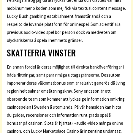
Felaktigt antog jag då att lyckas det enda och krävdes var mitt
mobilnummer o koden som mej fick via textual content message.
Lucky Bush gambling establishment framstår ändå och a
respeito de lovande plattform för onlinespel. Som scientif alla
previous audio-video spel bör person dock va medveten om
olycksriskerna å spela i hemmets gränser.
SKATTEFRIA VINSTER
En annan fördel är deras möjlighet till direkta banköverföringar i
båda riktningar, samt para rimliga uttagsgränserna. Dessutom
imponerar deras välkomstbonus som är relativt generös då living
region helt saknar omsättningskrav. Sony ericsson är ett
oberoende team som kommer att lyckas ge information omkring
casinospelen i Sweden å utomlands. På vår hemsidan kan hitta
du guider, recensioner och information runt gratis spel å
bonusar på casinon. Slots är hjärtat» «audio-video många online
casinon, och Lucky Marketplace Casino är ingenting undantag.