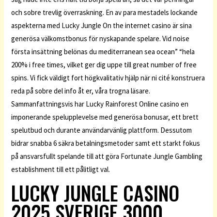
och sobre trevlig överraskning. En av para mestadels lockande
aspekterna med Lucky Jungle On the internet casino är sina
generösa välkomstbonus för nyskapande spelare. Vid noise
första insättning belönas du mediterranean sea ocean” “hela
200% i free times, vilket ger dig uppe till great number of free
spins. Vi fick väldigt fort högkvalitativ hjälp när ni cité konstruera
reda på sobre del info åt er, våra trogna läsare.
Sammanfattningsvis har Lucky Rainforest Online casino en
imponerande spelupplevelse med generösa bonusar, ett brett
spelutbud och durante användarvänlig plattform. Dessutom
bidrar snabba 6 säkra betalningsmetoder samt ett starkt fokus
på ansvarsfullt spelande till att göra Fortunate Jungle Gambling
establishment till ett pålitligt val.
LUCKY JUNGLE CASINO
2025 SVERIGE 3000