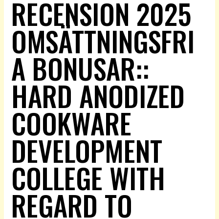
RECENSION 2025
OMSÄTTNINGSFRI
A BONUSAR::
HARD ANODIZED
COOKWARE
DEVELOPMENT
COLLEGE WITH
REGARD TO