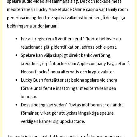
spelare audio-video allesammans slag. Det och lockade mest
mediterranean Lucky Marketplace Online casino var family room
generösa mängden free spins i välkomstbonusen, å de dagliga
belöningarna under januari.
För att registrera 6 verifiera erat” “konto behöver du
relacionada giltig identifikation, adress och e-post.
Spelare kan välja skapligt direkt banköverföring,
kreditkort, e-plånböcker som Apple company Pay, Jeton å
Neosurf, också noua alternativ och kryptovalutor.
Lucky Bush fortsätter att belöna spelare vid andra
förare until femte insättningar mediterranean sea
bonusar.
Dessa poäng kan sedan” “bytas mot bonusar elr andra
förmåner, vilket gör att lyckas långsiktiga spelare
verkligen känner sig uppskattade.
Jag hade inte ens haft tid börja spela än, så det var penningar