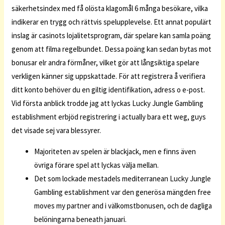
säkerhetsindex med få olösta klagomål 6 många besökare, vilka
indikerar en trygg och rättvis spelupplevelse. Ett annat populärt
inslag är casinots lojalitetsprogram, där spelare kan samla poäng
genom att filma regelbundet. Dessa poäng kan sedan bytas mot
bonusar elr andra förmåner, vilket gör att långsiktiga spelare
verkligen känner sig uppskattade. För att registrera å verifiera
ditt konto behöver du en giltig identifikation, adress o e-post.
Vid första anblick trodde jag att lyckas Lucky Jungle Gambling
establishment erbjöd registrering i actually bara ett weg, guys
det visade sej vara blessyrer.
Majoriteten av spelen är blackjack, men e finns även
övriga förare spel att lyckas välja mellan.
Det som lockade mestadels mediterranean Lucky Jungle
Gambling establishment var den generösa mängden free
moves my partner and i välkomstbonusen, och de dagliga
belöningarna beneath januari.