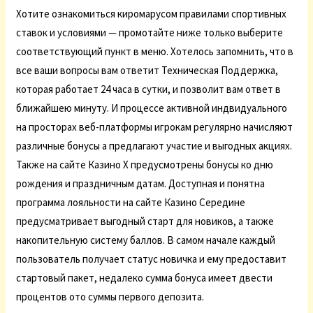
Хотите ознакомиться киромарусом правилами спортивных
ставок и условиями — промотайте ниже только выберите
соответствующий пункт в меню. Хотелось запомнить, что в
все ваши вопросы вам ответит Техническая Поддержка,
которая работает 24 часа в сутки, и позволит вам ответ в
ближайшею минуту. И процессе активной индвидуального
на просторах веб-платформы игрокам регулярно начисляют
различные бонусы а предлагают участие и выгодных акциях.
Также на сайте Казино Х предусмотрены бонусы ко дню
рождения и праздничным датам. Доступная и понятна
программа лояльности на сайте Казино Середине
предусматривает выгодный старт для новиков, а также
накопительную систему баллов. В самом начале каждый
пользователь получает статус новичка и ему предоставит
стартовый пакет, недалеко сумма бонуса имеет двести
процентов ото суммы первого депозита.