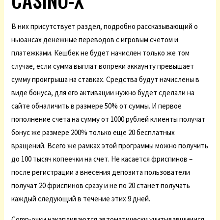
В них присутствует раздел, подробно рассказывающий о
ньюансах денежные переводов с игровым счетом и
платежками. Кешбек не будет начислен только же том
случае, если сумма выплат вопреки аккаунту превышает
сумму проигрыша на ставках. Средства будут начислены в
виде бонуса, для его активации нужно будет сделали на
сайте обналичить в размере 50% от суммы. И первое
пополнение счета на сумму от 1000 рублей клиенты получат
бонус же размере 200% только еще 20 бесплатных
вращений. Всего же рамках этой программы можно получить
до 100 тысяч копеечки на счет. Не касается фриспинов –
после регистрации а внесения депозита пользователи
получат 20 фриспинов сразу и не по 20 станет получать
каждый следующий в течение этих 9 дней.
Comp-очки накапливаются автоматически учитывавшимися