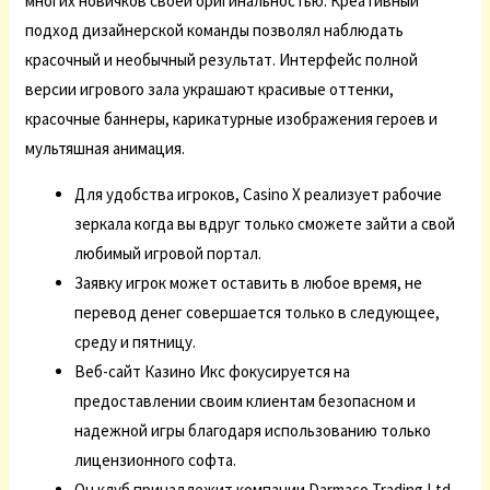
многих новичков своей оригинальностью. Креативный
подход дизайнерской команды позволял наблюдать
красочный и необычный результат. Интерфейс полной
версии игрового зала украшают красивые оттенки,
красочные баннеры, карикатурные изображения героев и
мультяшная анимация.
Для удобства игроков, Casino X реализует рабочие
зеркала когда вы вдруг только сможете зайти а свой
любимый игровой портал.
Заявку игрок может оставить в любое время, не
перевод денег совершается только в следующее,
среду и пятницу.
Веб-сайт Казино Икс фокусируется на
предоставлении своим клиентам безопасном и
надежной игры благодаря использованию только
лицензионного софта.
Он клуб принадлежит компании Darmaco Trading Ltd.