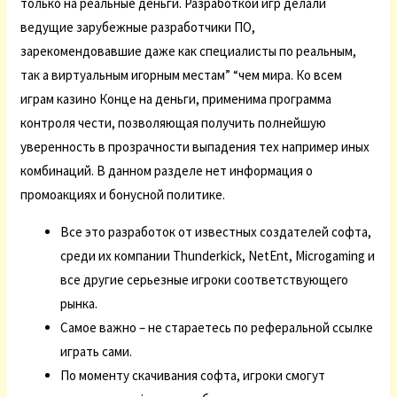
только на реальные деньги. Разработкой игр делали
ведущие зарубежные разработчики ПО,
зарекомендовавшие даже как специалисты по реальным,
так а виртуальным игорным местам” “чем мира. Ко всем
играм казино Конце на деньги, применима программа
контроля чести, позволяющая получить полнейшую
уверенность в прозрачности выпадения тех например иных
комбинаций. В данном разделе нет информация о
промоакциях и бонусной политике.
Все это разработок от известных создателей софта,
среди их компании Thunderkick, NetEnt, Microgaming и
все другие серьезные игроки соответствующего
рынка.
Самое важно – не стараетесь по реферальной ссылке
играть сами.
По моменту скачивания софта, игроки смогут