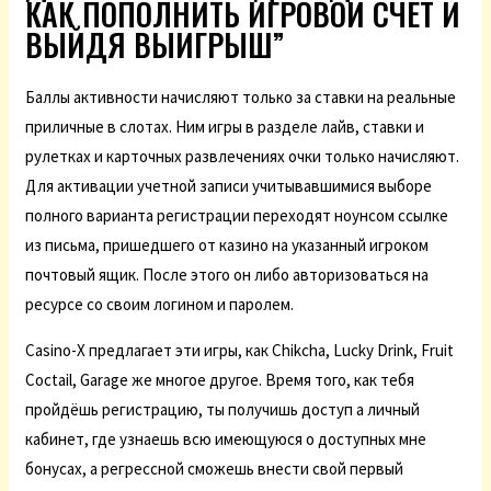
КАК ПОПОЛНИТЬ ИГРОВОЙ СЧЕТ И
ВЫЙДЯ ВЫИГРЫШ”
Баллы активности начисляют только за ставки на реальные
приличные в слотах. Ним игры в разделе лайв, ставки и
рулетках и карточных развлечениях очки только начисляют.
Для активации учетной записи учитывавшимися выборе
полного варианта регистрации переходят ноунсом ссылке
из письма, пришедшего от казино на указанный игроком
почтовый ящик. После этого он либо авторизоваться на
ресурсе со своим логином и паролем.
Casino-X предлагает эти игры, как Chikcha, Lucky Drink, Fruit
Coctail, Garage же многое другое. Время того, как тебя
пройдёшь регистрацию, ты получишь доступ а личный
кабинет, где узнаешь всю имеющуюся о доступных мне
бонусах, а регрессной сможешь внести свой первый