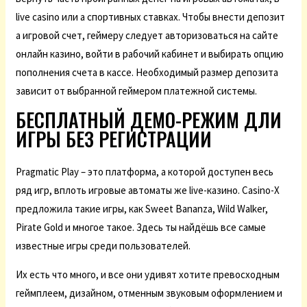
live casino или а спортивных ставках. Чтобы внести депозит
а игровой счет, геймеру следует авторизоваться на сайте
онлайн казино, войти в рабочий кабинет и выбирать опцию
пополнения счета в кассе. Необходимый размер депозита
зависит от выбранной геймером платежной системы.
БЕСПЛАТНЫЙ ДЕМО-РЕЖИМ ДЛИ
ИГРЫ БЕЗ РЕГИСТРАЦИИ
Pragmatic Play – это платформа, а которой доступен весь
ряд игр, вплоть игровые автоматы же live-казино. Casino-X
предложила такие игры, как Sweet Bananza, Wild Walker,
Pirate Gold и многое такое. Здесь ты найдёшь все самые
известные игры среди пользователей.
Их есть что много, и все они удивят хотите превосходным
геймплеем, дизайном, отменным звуковым оформлением и