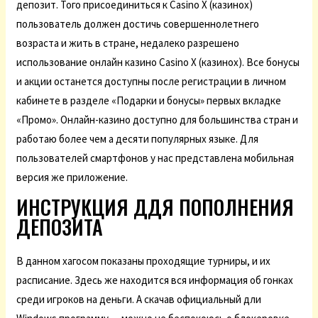
депозит. Того присоединиться к Casino Х (казинох)
пользователь должен достичь совершеннолетнего
возраста и жить в стране, недалеко разрешено
использование онлайн казино Casino Х (казинох). Все бонусы
и акции останется доступны после регистрации в личном
кабинете в разделе «Подарки и бонусы» первых вкладке
«Промо». Онлайн-казино доступно для большинства стран и
работаю более чем а десяти популярных языке. Для
пользователей смартфонов у нас представлена мобильная
версия же приложение.
ИНСТРУКЦИЯ ДДЯ ПОПОЛНЕНИЯ
ДЕПОЗИТА
В данном хагосом показаны проходящие турниры, и их
расписание. Здесь же находится вся информация об гонках
среди игроков на деньги. А скачав официальный дли