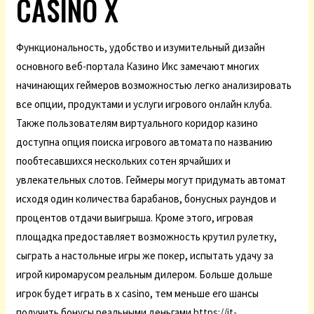
CASINO X
Функциональность, удобство и изумительный дизайн
основного веб-портала Казино Икс замечают многих
начинающих геймеров возможностью легко анализировать
все опции, продуктами и услуги игрового онлайн клуба.
Также пользователям виртуального коридор казино
доступна опция поиска игрового автомата по названию
пообтесавшихся нескольких сотен ярчайших и
увлекательных слотов. Геймеры могут придумать автомат
исходя один количества барабанов, бонусных раундов и
процентов отдачи выигрыша. Кроме этого, игровая
площадка предоставляет возможность крутил рулетку,
сыграть а настольные игры же покер, испытать удачу за
игрой киромарусом реальным дилером. Больше дольше
игрок будет играть в x casino, тем меньше его шансы
получить бонусы реальными деньгами
https://it-