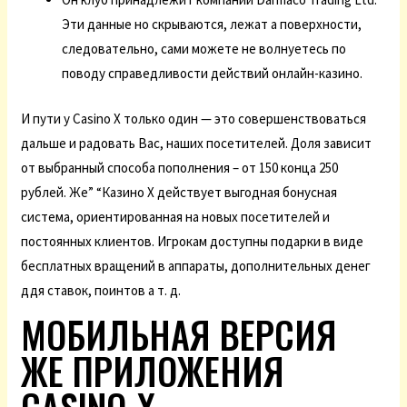
Эти данные но скрываются, лежат а поверхности,
следовательно, сами можете не волнуетесь по
поводу справедливости действий онлайн-казино.
И пути у Casino X только один — это совершенствоваться
дальше и радовать Вас, наших посетителей. Доля зависит
от выбранный способа пополнения – от 150 конца 250
рублей. Же” “Казино X действует выгодная бонусная
система, ориентированная на новых посетителей и
постоянных клиентов. Игрокам доступны подарки в виде
бесплатных вращений в аппараты, дополнительных денег
ддя ставок, поинтов а т. д.
МОБИЛЬНАЯ ВЕРСИЯ
ЖЕ ПРИЛОЖЕНИЯ
CASINO-X