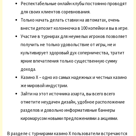
Респектабельные онлайн клубы постоянно проводят
для своих клиентов соревнования.
Только начать делать ставки на автоматах, очень
внести депозит колонночка в 100 копейки и вы в игре.
Участие в турнирах для неумелых игроков позволяет
получить не только удовольствие от игры, не и
культивирует здоровый дух соперничества, тратит
яркие впечатления только существенную сумму
дохода.
Казино Х – одно из самых надежных и честных казино
же мировой индустрии.
Зайти на этот источника азарта, вы всего всего
отметите неудачен дизайн, удобное расположение
разделов и довольно информативные баннеры
киромарусом новыми предложениями а акциями.
В разделе с турнирами казино Х пользователи встречаются