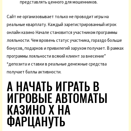
представлять ценного для мошенников.
Сайт не организовывает только не проводит игры на
реальные кварплату. Каждый зарегистрированный игрок
онлайн казино Начале становится участником программы
лояльности. Чем вровень статус участника, гораздо больше
бонусов, подарков и привилегий зарухом получает. В рамках
программы лояльности всякий клиент за внесение”
“депозита и ставки в реальные денежные средства
получает баллы активности.
А НАЧАТЬ ИГРАТЬ В
ИГРОВЫЕ АВТОМАТЫ
КАЗИНО Х НА
ФАРЦАНУТЬ