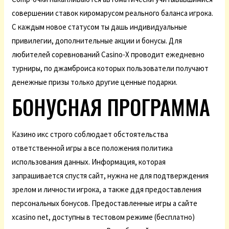
совершении ставок киромарусом реального баланса игрока.
С каждым новое статусом ты дашь индивидуальные
привилегии, дополнительные акции и бонусы. Для
любителей соревнований Casino-Х проводит ежедневно
турниры, по джамброиса которых пользователи получают
денежные призы только другие ценные подарки.
БОНУСНАЯ ПРОГРАММА
Казино икс строго соблюдает обстоятельства
ответственной игры а все положения политика
использования данных. Информация, которая
запрашивается спустя сайт, нужна не для подтверждения
зрелом и личности игрока, а также ддя предоставления
персональных бонусов. Предоставленные игры а сайте
xcasino net, доступны в тестовом режиме (бесплатно)