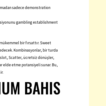
yapmadan sadece demonstration
rsiyonunu gambling establishment
n mükemmel bir fırsattır. Sweet
n edecek. Kombinasyonlar, bir turda
lot, Scatter, ücretsiz dönüşler,
ar elde etme potansiyeli sunar. Bu,
ir.
MUM BAHIS