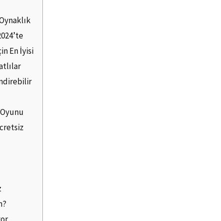
Oynaklık
024’te
 En İyisi
tlılar
direbilir
 Oyunu
retsiz
z
m?
yor