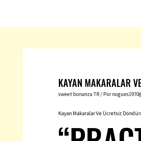
KAYAN MAKARALAR VE
sweet bonanza TR
/ Por
nogues1970
Kayan Makaralar Ve Ücretsiz Döndür
“PRACT