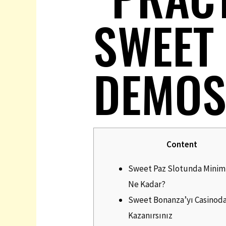
SWEET
DEMOS
Content
Sweet Paz Slotunda Minim
Ne Kadar?
Sweet Bonanza’yı Casinoda
Kazanırsınız