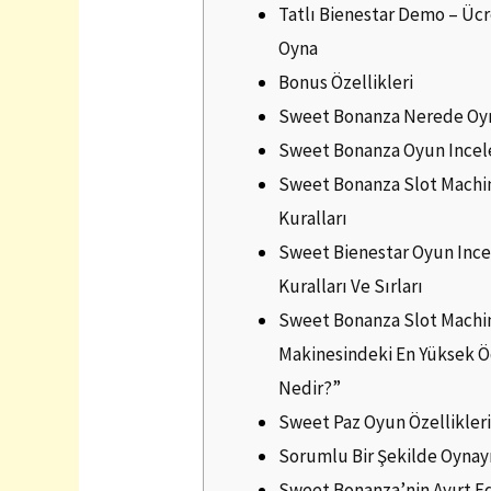
Tatlı Bienestar Demo – Ücr
Oyna
Bonus Özellikleri
Sweet Bonanza Nerede Oy
Sweet Bonanza Oyun Ince
Sweet Bonanza Slot Machi
Kuralları
Sweet Bienestar Oyun Ince
Kuralları Ve Sırları
Sweet Bonanza Slot Machi
Makinesindeki En Yüksek
Nedir?”
Sweet Paz Oyun Özellikler
Sorumlu Bir Şekilde Oynay
Sweet Bonanza’nin Ayırt Ed