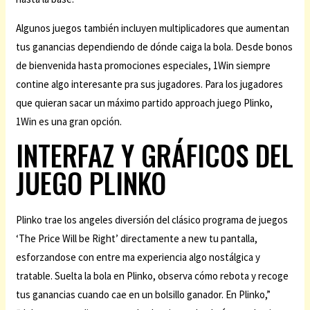
Algunos juegos también incluyen multiplicadores que aumentan
tus ganancias dependiendo de dónde caiga la bola. Desde bonos
de bienvenida hasta promociones especiales, 1Win siempre
contine algo interesante pra sus jugadores. Para los jugadores
que quieran sacar un máximo partido approach juego Plinko,
1Win es una gran opción.
INTERFAZ Y GRÁFICOS DEL
JUEGO PLINKO
Plinko trae los angeles diversión del clásico programa de juegos
‘The Price Will be Right’ directamente a new tu pantalla,
esforzandose con entre ma experiencia algo nostálgica y
tratable. Suelta la bola en Plinko, observa cómo rebota y recoge
tus ganancias cuando cae en un bolsillo ganador. En Plinko,”