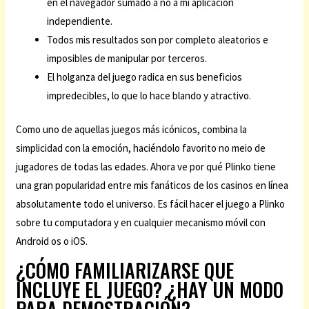
en el navegador sumado a no a mi aplicación
independiente.
Todos mis resultados son por completo aleatorios e
imposibles de manipular por terceros.
El holganza del juego radica en sus beneficios
impredecibles, lo que lo hace blando y atractivo.
Como uno de aquellas juegos más icónicos, combina la
simplicidad con la emoción, haciéndolo favorito no meio de
jugadores de todas las edades. Ahora ve por qué Plinko tiene
una gran popularidad entre mis fanáticos de los casinos en línea
absolutamente todo el universo. Es fácil hacer el juego a Plinko
sobre tu computadora y en cualquier mecanismo móvil con
Android os o iOS.
¿CÓMO FAMILIARIZARSE QUE
INCLUYE EL JUEGO? ¿HAY UN MODO
PARA DEMOSTRACIÓN?