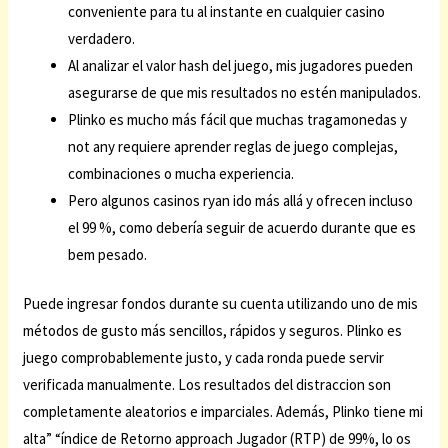
conveniente para tu al instante en cualquier casino
verdadero.
Al analizar el valor hash del juego, mis jugadores pueden
asegurarse de que mis resultados no estén manipulados.
Plinko es mucho más fácil que muchas tragamonedas y
not any requiere aprender reglas de juego complejas,
combinaciones o mucha experiencia.
Pero algunos casinos ryan ido más allá y ofrecen incluso
el 99 %, como debería seguir de acuerdo durante que es
bem pesado.
Puede ingresar fondos durante su cuenta utilizando uno de mis
métodos de gusto más sencillos, rápidos y seguros. Plinko es
juego comprobablemente justo, y cada ronda puede servir
verificada manualmente. Los resultados del distraccion son
completamente aleatorios e imparciales. Además, Plinko tiene mi
alta” “índice de Retorno approach Jugador (RTP) de 99%, lo os