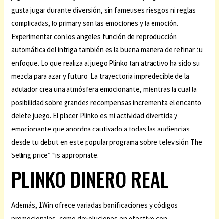
gusta jugar durante diversión, sin fameuses riesgos ni reglas
complicadas, lo primary son las emociones y la emoción.
Experimentar con los angeles función de reproducción
automática del intriga también es la buena manera de refinar tu
enfoque. Lo que realiza al juego Plinko tan atractivo ha sido su
mezcla para azar y futuro. La trayectoria impredecible de la
adulador crea una atmósfera emocionante, mientras la cual la
posibilidad sobre grandes recompensas incrementa el encanto
delete juego. El placer Plinko es mi actividad divertida y
emocionante que anordna cautivado a todas las audiencias
desde tu debut en este popular programa sobre televisión The
Selling price” “is appropriate.
PLINKO DINERO REAL
Además, 1Win ofrece variadas bonificaciones y códigos
promocionales, como devoluciones en efectivo con