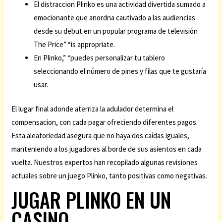
El distraccion Plinko es una actividad divertida sumado a
emocionante que anordna cautivado a las audiencias
desde su debut en un popular programa de televisión
The Price” “is appropriate.
En Plinko,” “puedes personalizar tu tablero
seleccionando el número de pines y filas que te gustaría
usar.
El lugar final adonde aterriza la adulador determina el
compensacion, con cada pagar ofreciendo diferentes pagos.
Esta aleatoriedad asegura que no haya dos caídas iguales,
manteniendo a los jugadores al borde de sus asientos en cada
vuelta. Nuestros expertos han recopilado algunas revisiones
actuales sobre un juego Plinko, tanto positivas como negativas.
JUGAR PLINKO EN UN
CASINO