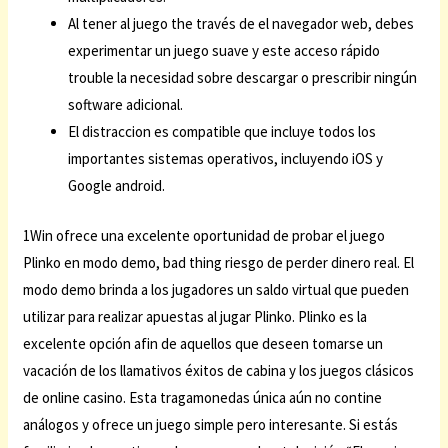
Al tener al juego the través de el navegador web, debes
experimentar un juego suave y este acceso rápido
trouble la necesidad sobre descargar o prescribir ningún
software adicional.
El distraccion es compatible que incluye todos los
importantes sistemas operativos, incluyendo iOS y
Google android.
1Win ofrece una excelente oportunidad de probar el juego
Plinko en modo demo, bad thing riesgo de perder dinero real. El
modo demo brinda a los jugadores un saldo virtual que pueden
utilizar para realizar apuestas al jugar Plinko. Plinko es la
excelente opción afin de aquellos que deseen tomarse un
vacación de los llamativos éxitos de cabina y los juegos clásicos
de online casino. Esta tragamonedas única aún no contine
análogos y ofrece un juego simple pero interesante. Si estás