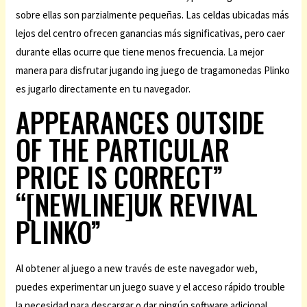
sobre ellas son parzialmente pequeñas. Las celdas ubicadas más
lejos del centro ofrecen ganancias más significativas, pero caer
durante ellas ocurre que tiene menos frecuencia. La mejor
manera para disfrutar jugando ing juego de tragamonedas Plinko
es jugarlo directamente en tu navegador.
APPEARANCES OUTSIDE
OF THE PARTICULAR
PRICE IS CORRECT”
“[NEWLINE]UK REVIVAL
PLINKO”
Al obtener al juego a new través de este navegador web,
puedes experimentar un juego suave y el acceso rápido trouble
la necesidad para descargar o dar ningún software adicional.