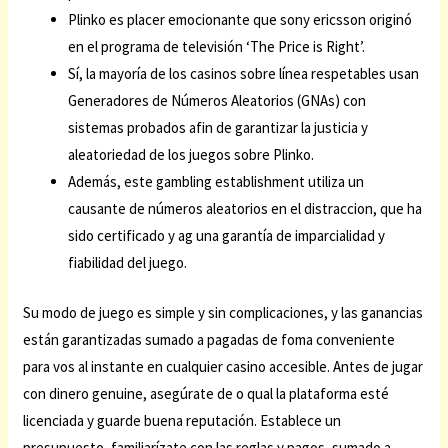
Plinko es placer emocionante que sony ericsson originó
en el programa de televisión ‘The Price is Right’.
Sí, la mayoría de los casinos sobre línea respetables usan
Generadores de Números Aleatorios (GNAs) con
sistemas probados afin de garantizar la justicia y
aleatoriedad de los juegos sobre Plinko.
Además, este gambling establishment utiliza un
causante de números aleatorios en el distraccion, que ha
sido certificado y ag una garantía de imparcialidad y
fiabilidad del juego.
Su modo de juego es simple y sin complicaciones, y las ganancias
están garantizadas sumado a pagadas de foma conveniente
para vos al instante en cualquier casino accesible. Antes de jugar
con dinero genuine, asegúrate de o qual la plataforma esté
licenciada y guarde buena reputación. Establece un
presupuesto, familiarízate con las reglas y pagos, sumado a