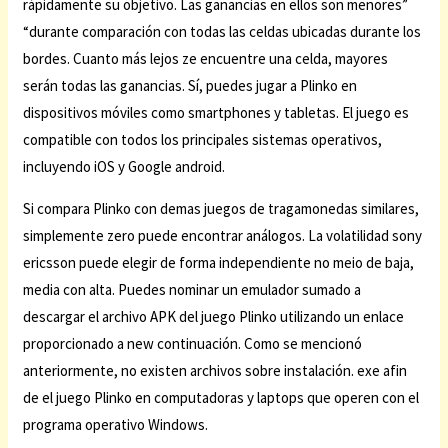
rápidamente su objetivo. Las ganancias en ellos son menores”
“durante comparación con todas las celdas ubicadas durante los
bordes. Cuanto más lejos ze encuentre una celda, mayores
serán todas las ganancias. Sí, puedes jugar a Plinko en
dispositivos móviles como smartphones y tabletas. El juego es
compatible con todos los principales sistemas operativos,
incluyendo iOS y Google android.
Si compara Plinko con demas juegos de tragamonedas similares,
simplemente zero puede encontrar análogos. La volatilidad sony
ericsson puede elegir de forma independiente no meio de baja,
media con alta. Puedes nominar un emulador sumado a
descargar el archivo APK del juego Plinko utilizando un enlace
proporcionado a new continuación. Como se mencionó
anteriormente, no existen archivos sobre instalación. exe afin
de el juego Plinko en computadoras y laptops que operen con el
programa operativo Windows.