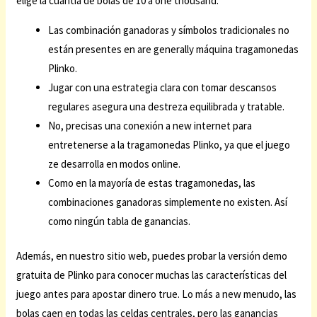
elige la cuantía de bolas de 10 a one thousand.
Las combinación ganadoras y símbolos tradicionales no
están presentes en are generally máquina tragamonedas
Plinko.
Jugar con una estrategia clara con tomar descansos
regulares asegura una destreza equilibrada y tratable.
No, precisas una conexión a new internet para
entretenerse a la tragamonedas Plinko, ya que el juego
ze desarrolla en modos online.
Como en la mayoría de estas tragamonedas, las
combinaciones ganadoras simplemente no existen. Así
como ningún tabla de ganancias.
Además, en nuestro sitio web, puedes probar la versión demo
gratuita de Plinko para conocer muchas las características del
juego antes para apostar dinero true. Lo más a new menudo, las
bolas caen en todas las celdas centrales, pero las ganancias