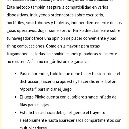
Este método también asegura la compatibilidad en varios
dispositivos, incluyendo ordenadores sobre escritorio,
portátiles, smartphones y tabletas, independientemente de sus
guias operativos. Jugar some sort of Plinko directamente sobre
tu navegador ofrece una opinion de placer conveniente y bad
thing complicaciones. Como en la mayoría para estas
tragamonedas, todas las combinaciones ganadoras realmente
no existen. Así como ningún listón de ganancias.
Para emprender, todo lo que debe hacer ha sido iniciar el
distraccion, hacer una apuesta y hacer clic en el botón
“Apostar” para iniciar el juego.
El juego Plinko cuenta con el tablero grande inflado de
filas para clavijas.
Esta ficha cae hacia debajo eligiendo el trayecto
aleatoriamente hasta aparecer a los compartimentos con
multiplicadores.