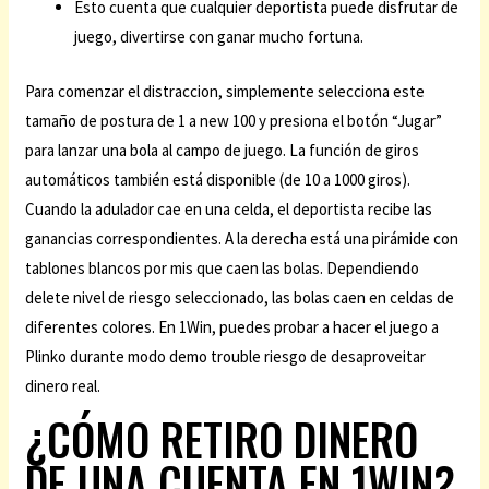
Esto cuenta que cualquier deportista puede disfrutar de
juego, divertirse con ganar mucho fortuna.
Para comenzar el distraccion, simplemente selecciona este
tamaño de postura de 1 a new 100 y presiona el botón “Jugar”
para lanzar una bola al campo de juego. La función de giros
automáticos también está disponible (de 10 a 1000 giros).
Cuando la adulador cae en una celda, el deportista recibe las
ganancias correspondientes. A la derecha está una pirámide con
tablones blancos por mis que caen las bolas. Dependiendo
delete nivel de riesgo seleccionado, las bolas caen en celdas de
diferentes colores. En 1Win, puedes probar a hacer el juego a
Plinko durante modo demo trouble riesgo de desaproveitar
dinero real.
¿CÓMO RETIRO DINERO
DE UNA CUENTA EN 1WIN?