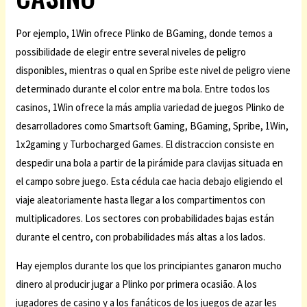
Por ejemplo, 1Win ofrece Plinko de BGaming, donde temos a
possibilidade de elegir entre several niveles de peligro
disponibles, mientras o qual en Spribe este nivel de peligro viene
determinado durante el color entre ma bola. Entre todos los
casinos, 1Win ofrece la más amplia variedad de juegos Plinko de
desarrolladores como Smartsoft Gaming, BGaming, Spribe, 1Win,
1x2gaming y Turbocharged Games. El distraccion consiste en
despedir una bola a partir de la pirámide para clavijas situada en
el campo sobre juego. Esta cédula cae hacia debajo eligiendo el
viaje aleatoriamente hasta llegar a los compartimentos con
multiplicadores. Los sectores con probabilidades bajas están
durante el centro, con probabilidades más altas a los lados.
Hay ejemplos durante los que los principiantes ganaron mucho
dinero al producir jugar a Plinko por primera ocasião. A los
jugadores de casino y a los fanáticos de los juegos de azar les