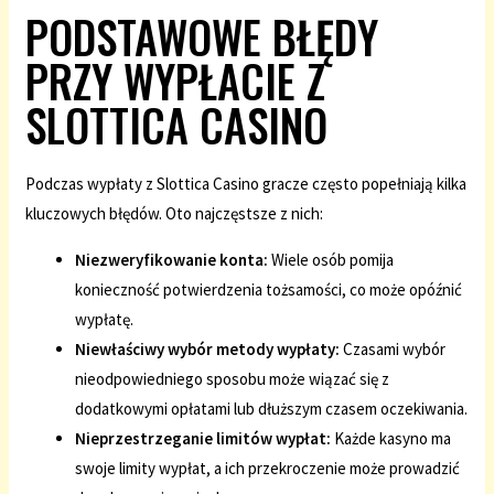
PODSTAWOWE BŁĘDY
PRZY WYPŁACIE Z
SLOTTICA CASINO
Podczas wypłaty z Slottica Casino gracze często popełniają kilka
kluczowych błędów. Oto najczęstsze z nich:
Niezweryfikowanie konta:
Wiele osób pomija
konieczność potwierdzenia tożsamości, co może opóźnić
wypłatę.
Niewłaściwy wybór metody wypłaty:
Czasami wybór
nieodpowiedniego sposobu może wiązać się z
dodatkowymi opłatami lub dłuższym czasem oczekiwania.
Nieprzestrzeganie limitów wypłat:
Każde kasyno ma
swoje limity wypłat, a ich przekroczenie może prowadzić