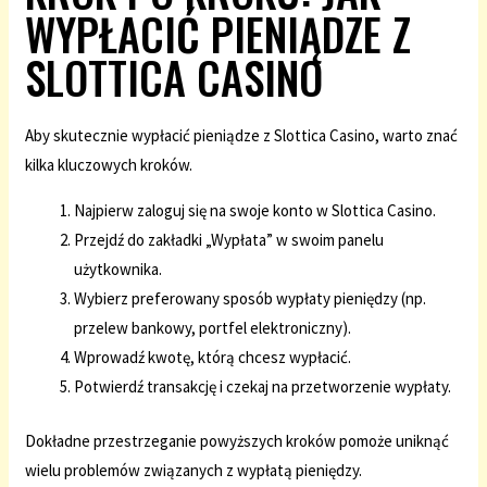
WYPŁACIĆ PIENIĄDZE Z
SLOTTICA CASINO
Aby skutecznie wypłacić pieniądze z Slottica Casino, warto znać
kilka kluczowych kroków.
Najpierw zaloguj się na swoje konto w Slottica Casino.
Przejdź do zakładki „Wypłata” w swoim panelu
użytkownika.
Wybierz preferowany sposób wypłaty pieniędzy (np.
przelew bankowy, portfel elektroniczny).
Wprowadź kwotę, którą chcesz wypłacić.
Potwierdź transakcję i czekaj na przetworzenie wypłaty.
Dokładne przestrzeganie powyższych kroków pomoże uniknąć
wielu problemów związanych z wypłatą pieniędzy.