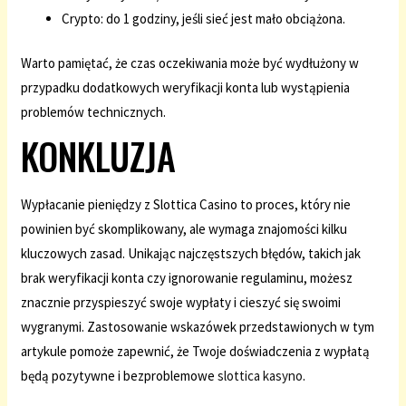
Crypto: do 1 godziny, jeśli sieć jest mało obciążona.
Warto pamiętać, że czas oczekiwania może być wydłużony w
przypadku dodatkowych weryfikacji konta lub wystąpienia
problemów technicznych.
KONKLUZJA
Wypłacanie pieniędzy z Slottica Casino to proces, który nie
powinien być skomplikowany, ale wymaga znajomości kilku
kluczowych zasad. Unikając najczęstszych błędów, takich jak
brak weryfikacji konta czy ignorowanie regulaminu, możesz
znacznie przyspieszyć swoje wypłaty i cieszyć się swoimi
wygranymi. Zastosowanie wskazówek przedstawionych w tym
artykule pomoże zapewnić, że Twoje doświadczenia z wypłatą
będą pozytywne i bezproblemowe
slottica kasyno
.