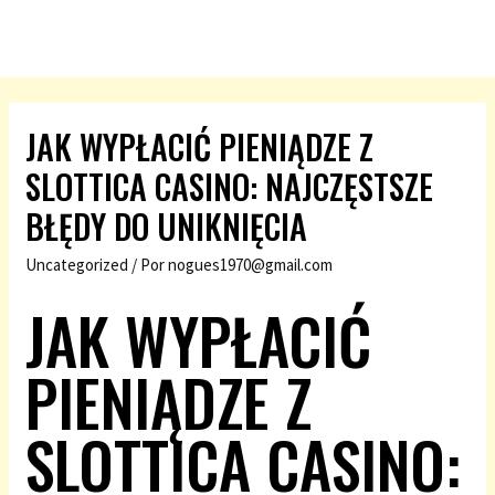
JAK WYPŁACIĆ PIENIĄDZE Z
SLOTTICA CASINO: NAJCZĘSTSZE
BŁĘDY DO UNIKNIĘCIA
Uncategorized
/ Por
nogues1970@gmail.com
JAK WYPŁACIĆ
PIENIĄDZE Z
SLOTTICA CASINO: