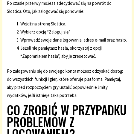
Po czasie przerwy możesz zdecydować się na powrót do
Slottica. Oto, jak zalogować się ponownie:
Wejdź na stronę Slottica.
Wybierz opcję “Zaloguj się”.
Wprowadź swoje dane logowania: adres e-mail oraz hasło.
Jeżeli nie pamiętasz hasła, skorzystaj z opcji
“Zapomniałem hasła”, aby je zresetować.
Po zalogowaniu się do swojego konta możesz odzyskać dostęp
do wszystkich funkcji i gier, które oferuje platforma. Pamiętaj,
aby przed rozpoczęciem gry ustalić odpowiednie limity
wydatków, jeśli istnieje taka potrzeba.
CO ZROBIĆ W PRZYPADKU
PROBLEMÓW Z
LOGOWANIEM?