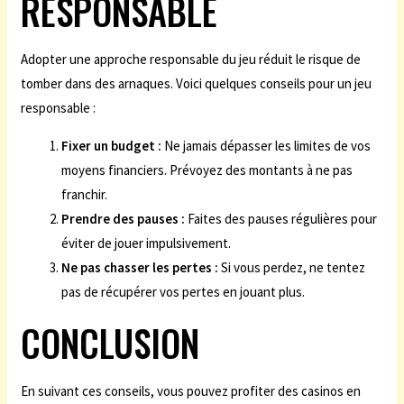
RESPONSABLE
Adopter une approche responsable du jeu réduit le risque de
tomber dans des arnaques. Voici quelques conseils pour un jeu
responsable :
Fixer un budget :
Ne jamais dépasser les limites de vos
moyens financiers. Prévoyez des montants à ne pas
franchir.
Prendre des pauses :
Faites des pauses régulières pour
éviter de jouer impulsivement.
Ne pas chasser les pertes :
Si vous perdez, ne tentez
pas de récupérer vos pertes en jouant plus.
CONCLUSION
En suivant ces conseils, vous pouvez profiter des casinos en