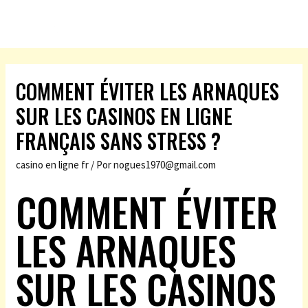
COMMENT ÉVITER LES ARNAQUES
SUR LES CASINOS EN LIGNE
FRANÇAIS SANS STRESS ?
casino en ligne fr
/ Por
nogues1970@gmail.com
COMMENT ÉVITER
LES ARNAQUES
SUR LES CASINOS