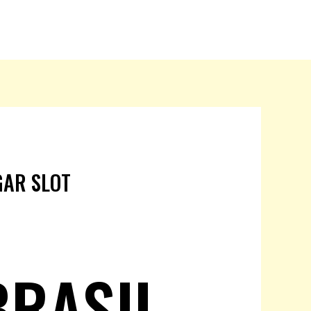
GAR SLOT
BRASIL