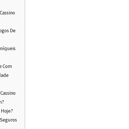
 Cassino
Jogos De
-níqueis
ne Com
dade
 Cassino
n?
r Hoje?
 Seguros