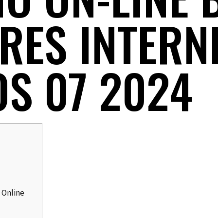
RES INTERN
OS 07 2024
 Online