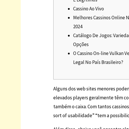
Cassino Ao Vivo
Melhores Cassinos Online N
2024
Catálogo De Jogos: Varied
Opções
O Cassino On-line Vulkan V
Legal No País Brasileiro?
Alguns dos web sites menores podem 
elevados players geralmente têm con
também o caixa. Com tantos cassino
sort of usabilidade” “tem a possibi