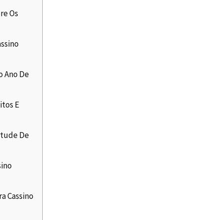
re Os
assino
o Ano De
tos E
rtude De
sino
ra Cassino