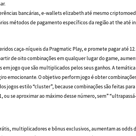
ar.
sferências bancárias, e-wallets elizabeth até mesmo criptomoed
ários métodos de pagamento específicos da região at the até in
idos caça-níqueis da Pragmatic Play, e promete pagar até 12. 0
partir de oito combinações em qualquer lugar do game, aument
es em jogo que são multiplicados pelos seus ganhos. A temática
giro emocionante. O objetivo perform jogo é obter combinaçõe
 dos jogos estilo “cluster”, because combinações são feitas pa
21, ou se aproximar ao máximo desse número, sem” “ultrapassá-
grátis, multiplicadores e bônus exclusivos, aumentam as odds d