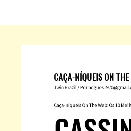
CAÇA-NÍQUEIS ON THE
1win Brazil
/ Por
nogues1970@gmail
Caça-níqueis On The Web: Os 10 Melh
CASSIN