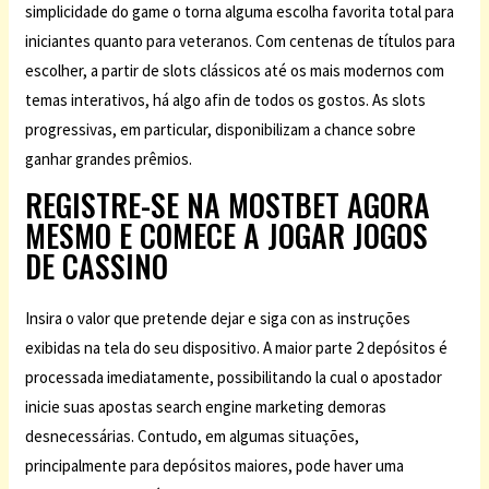
simplicidade do game o torna alguma escolha favorita total para
iniciantes quanto para veteranos. Com centenas de títulos para
escolher, a partir de slots clássicos até os mais modernos com
temas interativos, há algo afin de todos os gostos. As slots
progressivas, em particular, disponibilizam a chance sobre
ganhar grandes prêmios.
REGISTRE-SE NA MOSTBET AGORA
MESMO E COMECE A JOGAR JOGOS
DE CASSINO
Insira o valor que pretende dejar e siga con as instruções
exibidas na tela do seu dispositivo. A maior parte 2 depósitos é
processada imediatamente, possibilitando la cual o apostador
inicie suas apostas search engine marketing demoras
desnecessárias. Contudo, em algumas situações,
principalmente para depósitos maiores, pode haver uma