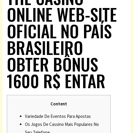
ONLINE WEB-SITE
OFICIAL NO PAÍS
BRASILEIRO
OBTER BÔNUS
1600 R$ ENTAR
Content
Variedade De Eventos Para Apostas
Os Jogos De Cassino Mais Populares No
Seu Telefone