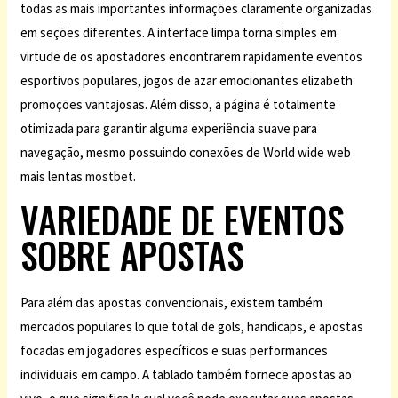
todas as mais importantes informações claramente organizadas
em seções diferentes. A interface limpa torna simples em
virtude de os apostadores encontrarem rapidamente eventos
esportivos populares, jogos de azar emocionantes elizabeth
promoções vantajosas. Além disso, a página é totalmente
otimizada para garantir alguma experiência suave para
navegação, mesmo possuindo conexões de World wide web
mais lentas
mostbet
.
VARIEDADE DE EVENTOS
SOBRE APOSTAS
Para além das apostas convencionais, existem também
mercados populares lo que total de gols, handicaps, e apostas
focadas em jogadores específicos e suas performances
individuais em campo. A tablado também fornece apostas ao