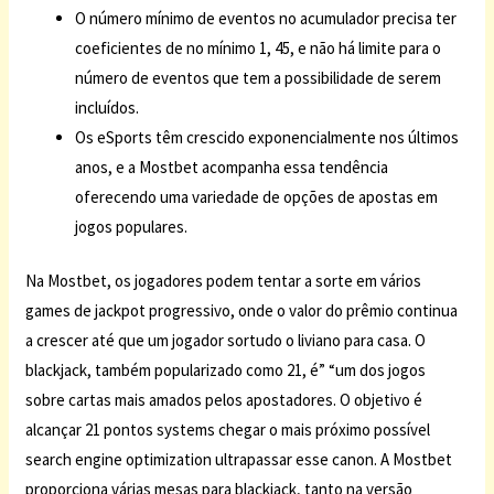
O número mínimo de eventos no acumulador precisa ter
coeficientes de no mínimo 1, 45, e não há limite para o
número de eventos que tem a possibilidade de serem
incluídos.
Os eSports têm crescido exponencialmente nos últimos
anos, e a Mostbet acompanha essa tendência
oferecendo uma variedade de opções de apostas em
jogos populares.
Na Mostbet, os jogadores podem tentar a sorte em vários
games de jackpot progressivo, onde o valor do prêmio continua
a crescer até que um jogador sortudo o liviano para casa. O
blackjack, também popularizado como 21, é” “um dos jogos
sobre cartas mais amados pelos apostadores. O objetivo é
alcançar 21 pontos systems chegar o mais próximo possível
search engine optimization ultrapassar esse canon. A Mostbet
proporciona várias mesas para blackjack, tanto na versão