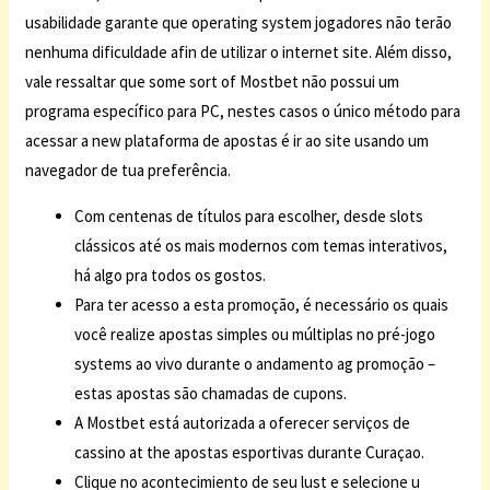
usabilidade garante que operating system jogadores não terão
nenhuma dificuldade afin de utilizar o internet site. Além disso,
vale ressaltar que some sort of Mostbet não possui um
programa específico para PC, nestes casos o único método para
acessar a new plataforma de apostas é ir ao site usando um
navegador de tua preferência.
Com centenas de títulos para escolher, desde slots
clássicos até os mais modernos com temas interativos,
há algo pra todos os gostos.
Para ter acesso a esta promoção, é necessário os quais
você realize apostas simples ou múltiplas no pré-jogo
systems ao vivo durante o andamento ag promoção –
estas apostas são chamadas de cupons.
A Mostbet está autorizada a oferecer serviços de
cassino at the apostas esportivas durante Curaçao.
Clique no acontecimiento de seu lust e selecione u