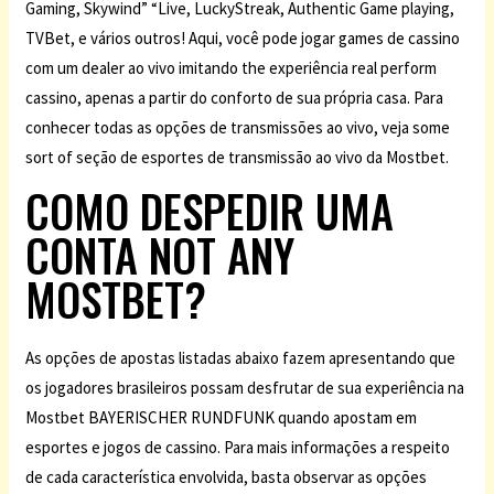
Gaming, Skywind” “Live, LuckyStreak, Authentic Game playing,
TVBet, e vários outros! Aqui, você pode jogar games de cassino
com um dealer ao vivo imitando the experiência real perform
cassino, apenas a partir do conforto de sua própria casa. Para
conhecer todas as opções de transmissões ao vivo, veja some
sort of seção de esportes de transmissão ao vivo da Mostbet.
COMO DESPEDIR UMA
CONTA NOT ANY
MOSTBET?
As opções de apostas listadas abaixo fazem apresentando que
os jogadores brasileiros possam desfrutar de sua experiência na
Mostbet BAYERISCHER RUNDFUNK quando apostam em
esportes e jogos de cassino. Para mais informações a respeito
de cada característica envolvida, basta observar as opções