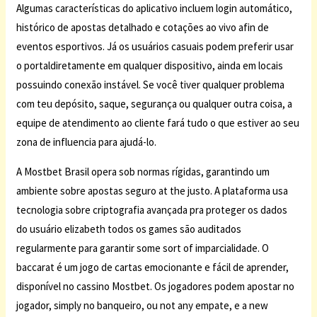
Algumas características do aplicativo incluem login automático,
histórico de apostas detalhado e cotações ao vivo afin de
eventos esportivos. Já os usuários casuais podem preferir usar
o portaldiretamente em qualquer dispositivo, ainda em locais
possuindo conexão instável. Se você tiver qualquer problema
com teu depósito, saque, segurança ou qualquer outra coisa, a
equipe de atendimento ao cliente fará tudo o que estiver ao seu
zona de influencia para ajudá-lo.
A Mostbet Brasil opera sob normas rígidas, garantindo um
ambiente sobre apostas seguro at the justo. A plataforma usa
tecnologia sobre criptografia avançada pra proteger os dados
do usuário elizabeth todos os games são auditados
regularmente para garantir some sort of imparcialidade. O
baccarat é um jogo de cartas emocionante e fácil de aprender,
disponível no cassino Mostbet. Os jogadores podem apostar no
jogador, simply no banqueiro, ou not any empate, e a new