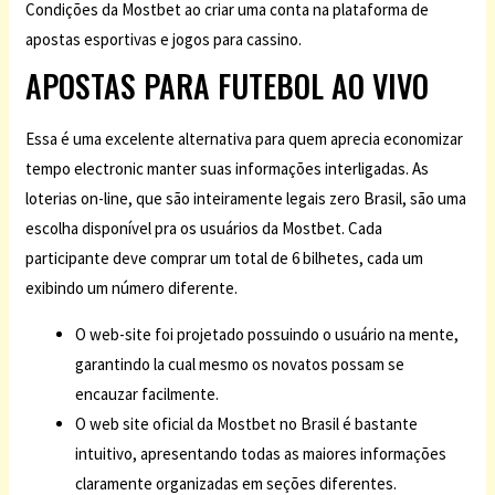
Condições da Mostbet ao criar uma conta na plataforma de
apostas esportivas e jogos para cassino.
APOSTAS PARA FUTEBOL AO VIVO
Essa é uma excelente alternativa para quem aprecia economizar
tempo electronic manter suas informações interligadas. As
loterias on-line, que são inteiramente legais zero Brasil, são uma
escolha disponível pra os usuários da Mostbet. Cada
participante deve comprar um total de 6 bilhetes, cada um
exibindo um número diferente.
O web-site foi projetado possuindo o usuário na mente,
garantindo la cual mesmo os novatos possam se
encauzar facilmente.
O web site oficial da Mostbet no Brasil é bastante
intuitivo, apresentando todas as maiores informações
claramente organizadas em seções diferentes.