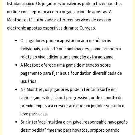
listadas abaixo. Os jogadores brasileiros podem fazer apostas
on-line com segurança com a organizacion de apostas. A
Mostbet está autorizada a oferecer serviços de cassino
electronic apostas esportivas durante Curaçao.
Os jogadores podem apostar no ano de números
individuais, callosité ou combinações, como também a
roleta ao vivo adiciona uma emoção extra ao game.
A Mostbet oferece uma gama de métodos sobre
pagamento para fijar à sua foundation diversificada de
usuários.
Na Mostbet, os jogadores podem tentar a sorte em
vários games de jackpot progressivo, onde o monto do
prêmio empieza a crescer até que um jogador sortudo o
leve para casa.
Sua interface intuitiva e amigável responsable navegação
desimpedida” “mesmo para novatos, proporcionando