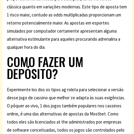
clássica quanto em variações modernas. Este tipo de aposta tem
1 risco maior, contudo as odds multiplicadas proporcionam um
retorno potencialmente maior. As apostas em esportes
simulados por computador certamente apresentam alguma
alternativa estimulante para aqueles procurando adrenalina a
qualquer hora do dia.
COMO FAZER UM
DEPÓSITO?
Experimente los dos os tipos ag roleta para selecionar a versão
desse jogo de cassino que melhor ze adapta às suas exigências.
O pôquer ao vivo, 1 dos jogos também populares nos cassinos
online, é uma das alternativas de apostas da Mostbet. Como
todos eles são licenciados at the administrados por empresas
de software conceituadas, todos os jogos são controlados pelo