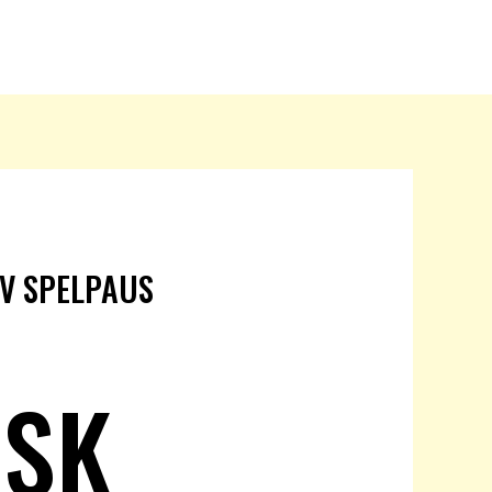
AV SPELPAUS
NSK