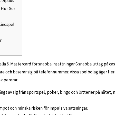
Spelpaus
 Hur Ser
sinospel
r
tralia & Mastercard för snabba insättningar 6 snabba uttag på cas
lare och baserar sig på telefonnummer. Vissa spelbolag äger fle
h opererar.
ngt av sig från sportspel, poker, bingo och lotterier på nätet,
pot och minska risken för impulsiva satsningar.