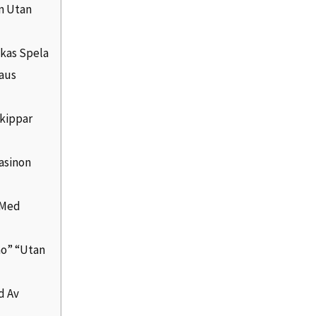
n Utan
kas Spela
paus
Skippar
Casinon
 Med
no” “Utan
d Av