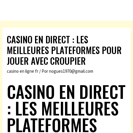
CASINO EN DIRECT : LES
MEILLEURES PLATEFORMES POUR
JOUER AVEC CROUPIER
casino en ligne fr
/ Por
nogues1970@gmail.com
CASINO EN DIRECT
: LES MEILLEURES
PLATEFORMES