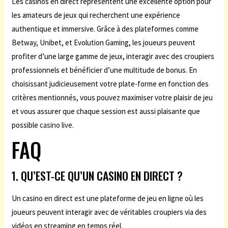
Les casinos en direct représentent une excellente option pour
les amateurs de jeux qui recherchent une expérience
authentique et immersive. Grâce à des plateformes comme
Betway, Unibet, et Evolution Gaming, les joueurs peuvent
profiter d’une large gamme de jeux, interagir avec des croupiers
professionnels et bénéficier d’une multitude de bonus. En
choisissant judicieusement votre plate-forme en fonction des
critères mentionnés, vous pouvez maximiser votre plaisir de jeu
et vous assurer que chaque session est aussi plaisante que
possible
casino live
.
FAQ
1. QU’EST-CE QU’UN CASINO EN DIRECT ?
Un casino en direct est une plateforme de jeu en ligne où les
joueurs peuvent interagir avec de véritables croupiers via des
vidéos en streaming en temps réel.