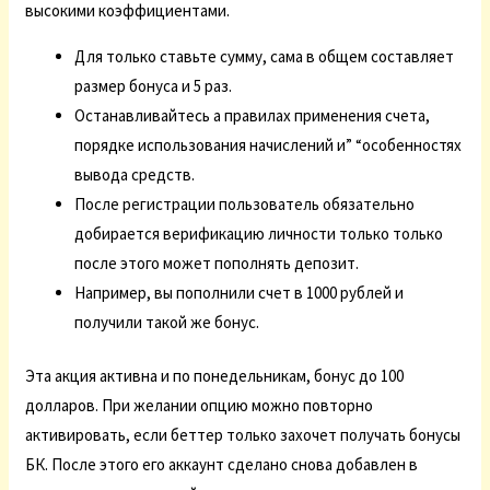
высокими коэффициентами.
Для только ставьте сумму, сама в общем составляет
размер бонуса и 5 раз.
Останавливайтесь а правилах применения счета,
порядке использования начислений и” “особенностях
вывода средств.
После регистрации пользователь обязательно
добирается верификацию личности только только
после этого может пополнять депозит.
Например, вы пополнили счет в 1000 рублей и
получили такой же бонус.
Эта акция активна и по понедельникам, бонус до 100
долларов. При желании опцию можно повторно
активировать, если беттер только захочет получать бонусы
БК. После этого его аккаунт сделано снова добавлен в