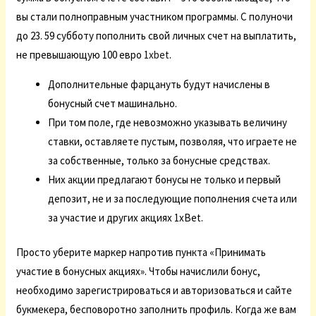
вы стали полноправным участником программы. С полуночи
до 23. 59 субботу пополнить свой личных счет на выплатить,
не превышающую 100 евро
1xbet
.
Дополнительные фарцануть будут начислены в
бонусный счет машинально.
При том поле, где невозможно указывать величину
ставки, оставляете пустым, позволяя, что играете не
за собственные, только за бонусные средствах.
Них акции предлагают бонусы не только и первый
депозит, не и за последующие пополнения счета или
за участие и других акциях 1xBet.
Просто уберите маркер напротив пункта «Принимать
участие в бонусных акциях». Чтобы начислили бонус,
необходимо зарегистрироваться и авторизоваться и сайте
букмекера, бесповоротно заполнить профиль. Когда же вам