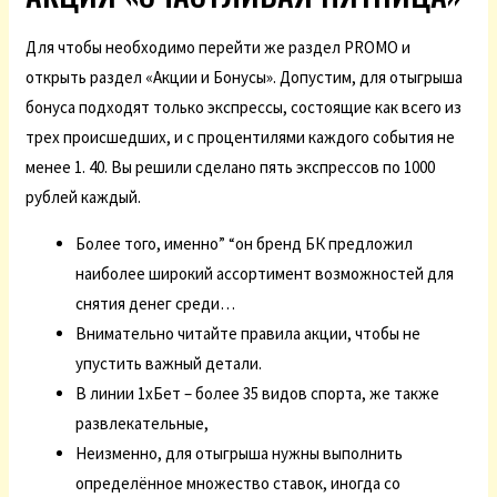
Для чтобы необходимо перейти же раздел PROMO и
открыть раздел «Акции и Бонусы». Допустим, для отыгрыша
бонуса подходят только экспрессы, состоящие как всего из
трех происшедших, и с процентилями каждого события не
менее 1. 40. Вы решили сделано пять экспрессов по 1000
рублей каждый.
Более того, именно” “он бренд БК предложил
наиболее широкий ассортимент возможностей для
снятия денег среди…
Внимательно читайте правила акции, чтобы не
упустить важный детали.
В линии 1хБет – более 35 видов спорта, же также
развлекательные,
Неизменно, для отыгрыша нужны выполнить
определённое множество ставок, иногда со