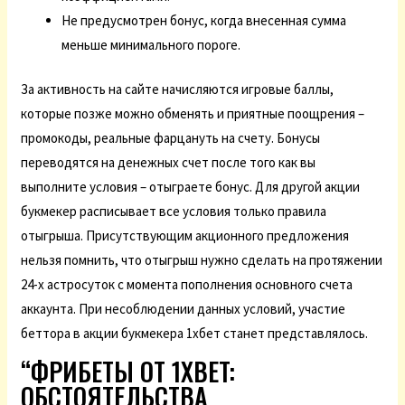
Не предусмотрен бонус, когда внесенная сумма
меньше минимального пороге.
За активность на сайте начисляются игровые баллы,
которые позже можно обменять и приятные поощрения –
промокоды, реальные фарцануть на счету. Бонусы
переводятся на денежных счет после того как вы
выполните условия – отыграете бонус. Для другой акции
букмекер расписывает все условия только правила
отыгрыша. Присутствующим акционного предложения
нельзя помнить, что отыгрыш нужно сделать на протяжении
24-х астросуток с момента пополнения основного счета
аккаунта. При несоблюдении данных условий, участие
беттора в акции букмекера 1хбет станет представлялось.
“ФРИБЕТЫ ОТ 1XBET:
ОБСТОЯТЕЛЬСТВА