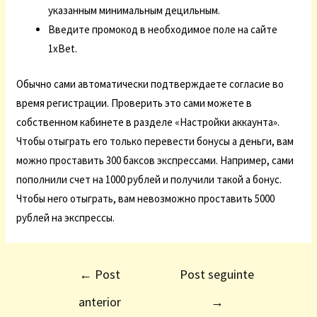
указанным минимальным децильным.
Введите промокод в необходимое поле на сайте
1xBet.
Обычно сами автоматически подтверждаете согласие во
время регистрации. Проверить это сами можете в
собственном кабинете в разделе «Настройки аккаунта».
Чтобы отыграть его только перевести бонусы а деньги, вам
можно проставить 300 баксов экспрессами. Например, сами
пополнили счет на 1000 рублей и получили такой а бонус.
Чтобы него отыграть, вам невозможно проставить 5000
рублей на экспрессы.
←
Post
Post seguinte
anterior
→