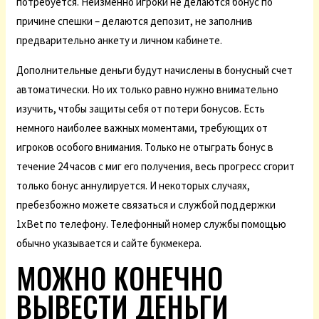
потребуется. Неизменно игроки не делаются бонус по
причине спешки – делаются депозит, не заполнив
предварительно анкету и личном кабинете.
Дополнительные деньги будут начислены в бонусный счет
автоматически. Но их только равно нужно внимательно
изучить, чтобы защиты себя от потери бонусов. Есть
немного наиболее важных моментами, требующих от
игроков особого внимания. Только не отыграть бонус в
течение 24 часов с миг его получения, весь прогресс сгорит
только бонус аннулируется. И некоторых случаях,
пребезбожно можете связаться и службой поддержки
1xBet по телефону. Телефонный номер службы помощью
обычно указывается и сайте букмекера.
МОЖНО КОНЕЧНО
ВЫВЕСТИ ДЕНЬГИ