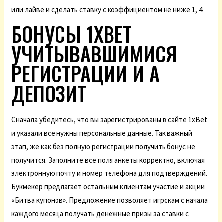
или лайве и сделать ставку с коэффициентом не ниже 1, 4.
БОНУСЫ 1XBET
УЧИТЫВАВШИМИСЯ
РЕГИСТРАЦИИ И А
ДЕПОЗИТ
Сначала убедитесь, что вы зарегистрированы в сайте 1xBet
и указали все нужны персональные данные. Так важный
этап, же как без полную регистрации получить бонус не
получится. Заполните все поля анкеты корректно, включая
электронную почту и номер телефона для подтверждений.
Букмекер предлагает остальным клиентам участие и акции
«Битва купонов». Предложение позволяет игрокам с начала
каждого месяца получать денежные призы за ставки с