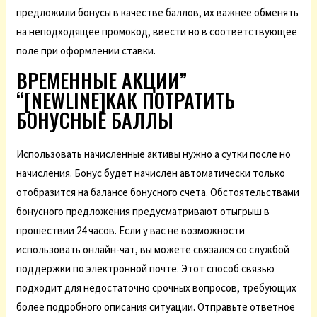
предложили бонусы в качестве баллов, их важнее обменять
на неподходящее промокод, ввести но в соответствующее
поле при оформлении ставки.
ВРЕМЕННЫЕ АКЦИИ”
“[NEWLINE]КАК ПОТРАТИТЬ
БОНУСНЫЕ БАЛЛЫ
Использовать начисленные активы нужно а сутки после но
начисления. Бонус будет начислен автоматически только
отобразится на балансе бонусного счета. Обстоятельствами
бонусного предложения предусматривают отыгрыш в
прошествии 24 часов. Если у вас не возможности
использовать онлайн-чат, вы можете связался со службой
поддержки по электронной почте. Этот способ связью
подходит для недостаточно срочных вопросов, требующих
более подробного описания ситуации. Отправьте ответное