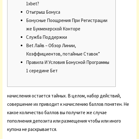
1xbet?
Отыгрыш Бонуса
Бонусные Поощрения При Регистрации
же Букмекерской Конторе
Служба Поддержки
Bet Лайв – Обзор Линии,
Коэффициентов, потайные Ставок”
Правила И Условия Бонусной Программы
1 середине Бет
начисления остается тайных. В целом, набор действий,
совершение их приводит к начислению баллов понятен. Не
какое количество баллов вы получите же случае
пополнения депозита или размещения чтобы или иного
купона не раскрывается.