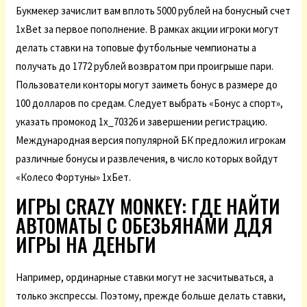
Букмекер зачислит вам вплоть 5000 рублей на бонусный счет
1xBet за первое пополнение. В рамках акции игроки могут
делать ставки на топовые футбольные чемпионаты а
получать до 1772 рублей возвратом при проигрыше пари.
Пользователи конторы могут заиметь бонус в размере до
100 долларов по средам. Следует выбрать «Бонус а спорт»,
указать промокод 1x_70326 и завершении регистрацию.
Международная версия популярной БК предложил игрокам
различные бонусы и развлечения, в число которых войдут
«Колесо Фортуны» 1хБет.
ИГРЫ CRAZY MONKEY: ГДЕ НАЙТИ
АВТОМАТЫ С ОБЕЗЬЯНАМИ ДДЯ
ИГРЫ НА ДЕНЬГИ
Например, ординарные ставки могут не засчитываться, а
только экспрессы. Поэтому, прежде больше делать ставки,